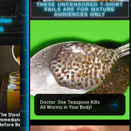
ellan
nk
Doctor: One Teaspoon Kills
All Worms in Your Body!
The Stool Will Fly Out
Immediately If You Drink It
Doctor: One Teaspoon Kil
Before Bed
All Worms in Your Body!