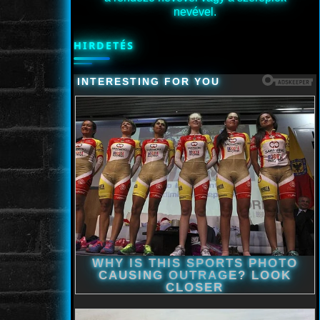
nevével.
HIRDETÉS