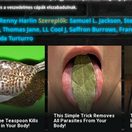
és a veszedelmes cápák elszabadulnak.
Renny Harlin
Szereplők:
Samuel L. Jackson, St
 Thomas Jane, LL Cool J, Saffron Burrows, Fra
ida Turturro
This Simple Trick Removes
ne Teaspoon Kills
All Parasites From Your
in Your Body!
Body!