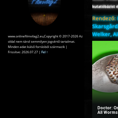
kutatóbázist 
Rendező:
Skarsgård,
Welker, A
www.onlinefilmvilag2.eu,Copyright © 2017-2026 Az
oldal nem tárol semmilyen jogsértő tartalmat.
Minden adat külső forrásból származik |
Frissítve: 2026.07.27
|
Fel ↑
Doctor: O
All Worms 