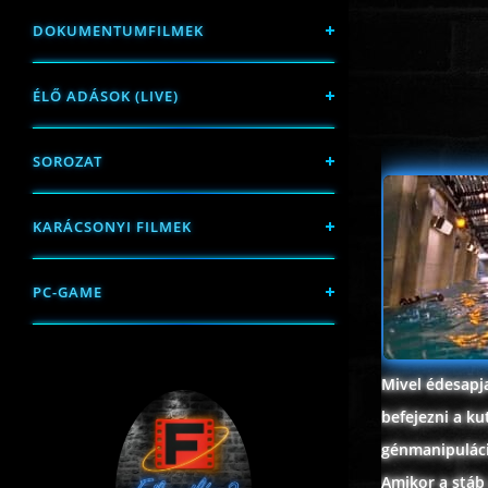
DOKUMENTUMFILMEK
ÉLŐ ADÁSOK (LIVE)
SOROZAT
KARÁCSONYI FILMEK
PC-GAME
Mivel édesapj
befejezni a k
génmanipuláció
Amikor a stáb 