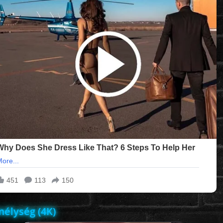
élység (4K)