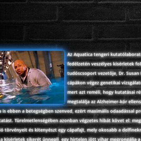
Az Aquatica tengeri kutatólabora
fedélzetén veszélyes kísérletek fo
tudóscsoport vezetője, Dr. Susan
cápákon végez genetikai vizsgálat
mert azt reméli, hogy kutatásai r
megtalálja az Alzheimer-kór ellens
a is ebben a betegségben szenved, ezért maximális odaadással pr
utatást. Türelmetlenségében azonban végzetes hibát követ el: meg
 törvényeit és kitenyészt egy cápafajt, mely okosabb a delfinekn
a kísérletek sikerét ünnepli, egy hirtelen jött vihar megrongálja a