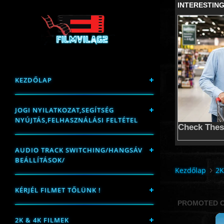
KEZDŐLAP
JOGI NYILATKOZAT,SEGÍTSÉG
NYÚJTÁS,FELHASZNÁLÁSI FELTÉTEL
AUDIO TRACK SWITCHING/HANGSÁV
BEÁLLÍTÁSOK/
Kezdőlap
2K
KÉRJÉL FILMET TŐLÜNK !
2K & 4K FILMEK