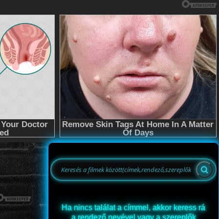
Ha nincs találat a címmel, akkor keress rá
a rendező nevével vagy a szereplők