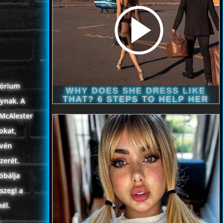
tórium
lynak. A
 McAlester
okat,
évén
zerét.
óbálja
szegi a
él.