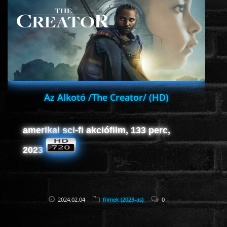
Az Alkotó /The Creator/ (HD)
amerikai sci-fi akciófilm, 133 perc,
2023
2024.02.04
filmek (2023-as)
0