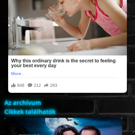
FILMEK (2025-ÖS)
FILMEK (2024-ES)
FILMEK (2023-AS)
FILMEK (2022-ES)
FELIRATOS FILMEK
Az archívum
AKCIÓ
Cikkek találhatók
VÍGJÁTÉK