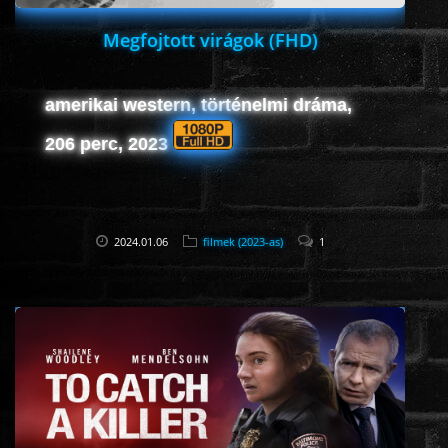
Megfojtott virágok (FHD)
amerikai western, történelmi dráma,
206 perc, 2023
2024.01.06
filmek (2023-as)
1