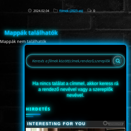
2024.02.04
filmek (2023-as)
0
Mappák találhatók
Mappák nem találhatók
Ha nincs találat a címmel, akkor keress rá
a rendező nevével vagy a szereplők
nevével.
HIRDETÉS