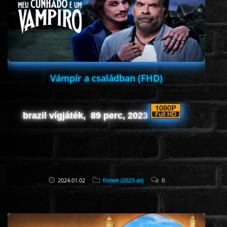
HORROR
SCI-FI
ANIMÁCIÓS
Vámpír a családban (FHD)
KALAND
brazil vígjáték, 89 perc, 2023
FANTASY
THRILLER
2024.01.02
filmek (2023-as)
0
KRIMI
DRÁMA