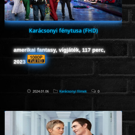
Karácsonyi fénytusa (FHD)
amerikai fantasy, vígjáték, 117 perc,
2023
2024.01.06
Karácsonyi filmek
0