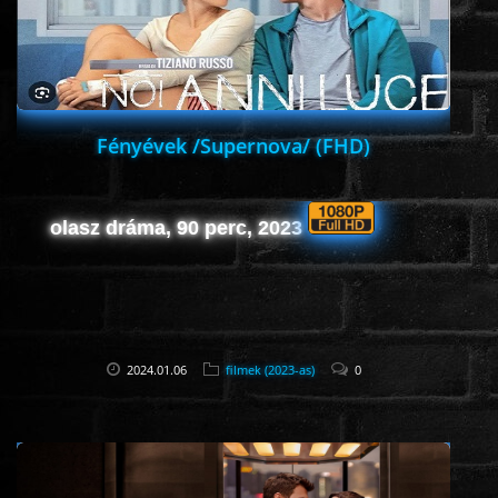
Fényévek /Supernova/ (FHD)
olasz dráma, 90 perc, 2023
2024.01.06
filmek (2023-as)
0