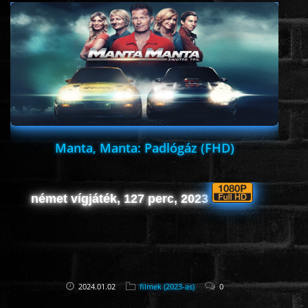
ÉLŐ ADÁSOK (LIVE)
SOROZAT
KARÁCSONYI FILMEK
PC-GAME
Manta, Manta: Padlógáz (FHD)
német vígjáték, 127 perc, 2023
2024.01.02
filmek (2023-as)
0