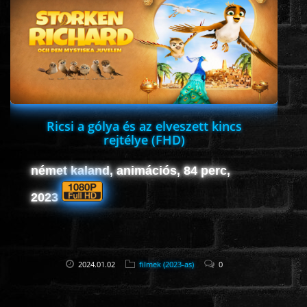
ROMANTIKUS
HÁBORÚS
KATASZTRÓFA
Ricsi a gólya és az elveszett kincs
rejtélye (FHD)
CSALÁDI
német kaland, animációs, 84 perc,
2023
WESTERN
TÖRTÉNELMI
2024.01.02
filmek (2023-as)
0
DOKUMENTUMFILMEK