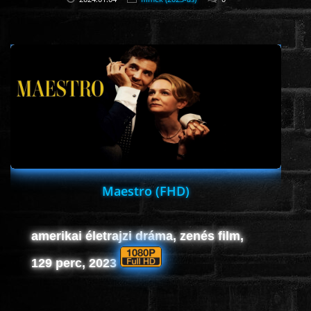
Maestro (FHD)
amerikai életrajzi dráma, zenés film,
129 perc, 2023