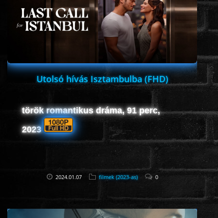
Utolsó hívás Isztambulba (FHD)
török romantikus dráma, 91 perc,
2023
2024.01.07
filmek (2023-as)
0