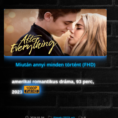
www.onlinefilmvilag2.eu,Copyright © 2017-2026 Az oldal nem tárol
semmilyen jogsértő tartalmat. Minden adat külső forrásból származik |
Frissítve: 2026.07.27
|
Fel ↑
Miután annyi minden történt (FHD)
amerikai romantikus dráma, 93 perc,
2023
2024.01.04
filmek (2023-as)
0