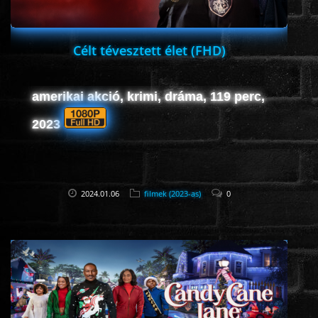
Célt tévesztett élet (FHD)
amerikai akció, krimi, dráma, 119 perc,
2023
2024.01.06
filmek (2023-as)
0