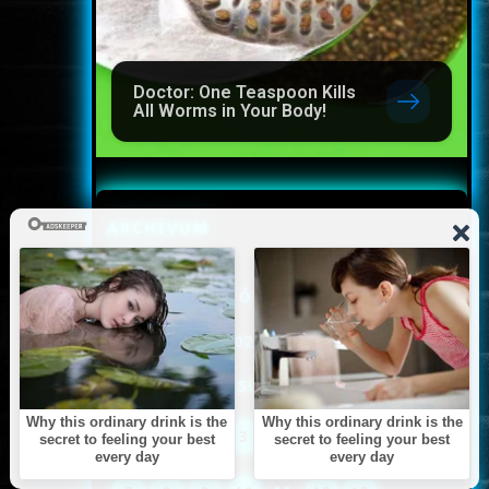
Doctor: One Teaspoon Kills
All Worms in Your Body!
ARCHÍVUM
<<
OKTÓBER
>>
<<
2024
>>
HÉ
KE
SZE
CSÜ
PÉ
SZO
VA
1
2
3
4
5
6