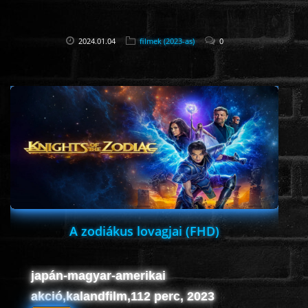
2024.01.04
filmek (2023-as)
0
A zodiákus lovagjai (FHD)
japán-magyar-amerikai
akció,kalandfilm,112 perc, 2023