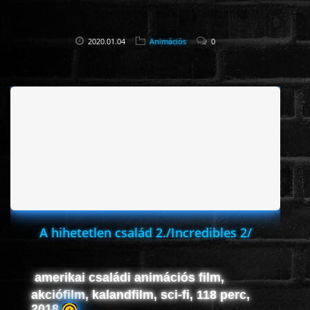
2020.01.04
Animációs
0
A hihetetlen család 2./Incredibles 2/
amerikai családi animációs film,
akciófilm, kalandfilm, sci-fi, 118 perc,
2018