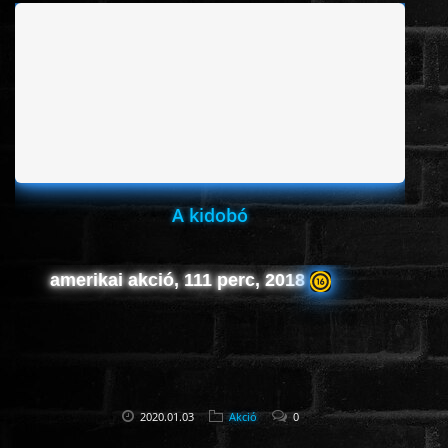
ÉLŐ ADÁSOK (LIVE)
SOROZAT
KARÁCSONYI FILMEK
PC-GAME
A kidobó
amerikai akció, 111 perc, 2018
2020.01.03
Akció
0