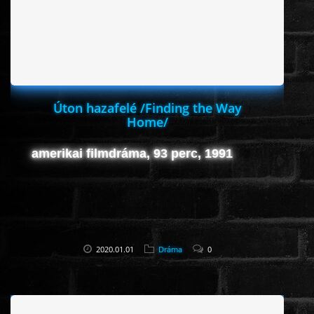
HORROR
SCI-FI
ANIMÁCIÓS
Úton hazafelé /Finding the Way
Home/
KALAND
amerikai filmdráma, 93 perc, 1991
FANTASY
THRILLER
2020.01.01
Dráma
0
KRIMI
DRÁMA