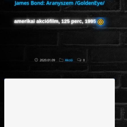
James Bond: Aranyszem /GoldenEye/
amerikai akciófilm, 125 perc, 1995
2020.01.09
Akció
0