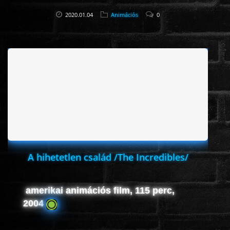
2020.01.04
Animációs
0
A hihetetlen család /The Incredibles/
amerikai animációs film, 115 perc,
2004