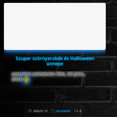
Szuper szörnyecskék és Halloween
ünnepe
amerikai animációs film, 24 perc,
2018
2020.01.13
Animációs
0