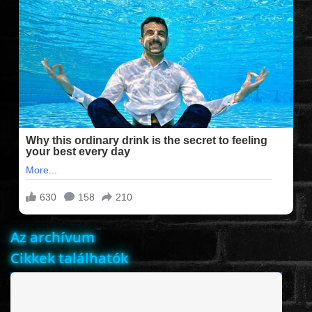
FILMEK (2025-ÖS)
FILMEK (2024-ES)
FILMEK (2023-AS)
FILMEK (2022-ES)
FELIRATOS FILMEK
Az archívum
AKCIÓ
Cikkek találhatók
VÍGJÁTÉK