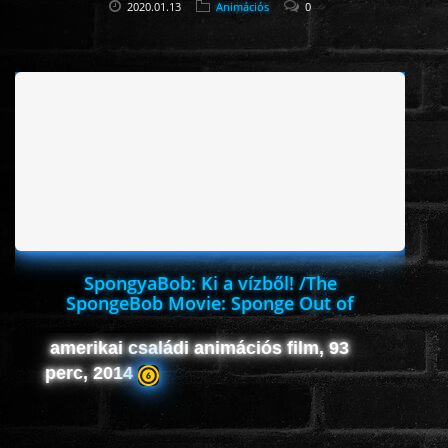
2020.01.13
Animációs
0
SpongyaBob: Ki a vízből! /The
SpongeBob Movie: Sponge Out of
Water/
amerikai családi animációs film, 93
perc, 2014