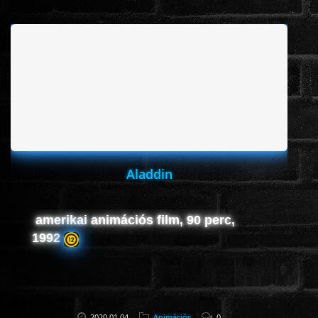
www.onlinefilmvilag2.eu,Copyright © 2017-2026 Az oldal nem tárol
semmilyen jogsértő tartalmat. Minden adat külső forrásból származik |
Frissítve: 2026.07.27
|
Fel ↑
Aladdin
amerikai animációs film, 90 perc,
1992
2020.01.04
Animációs
0