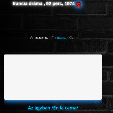
francia dráma , 92 perc, 1974
2020.01.07
Dráma
0
Az ágyban /En la cama/