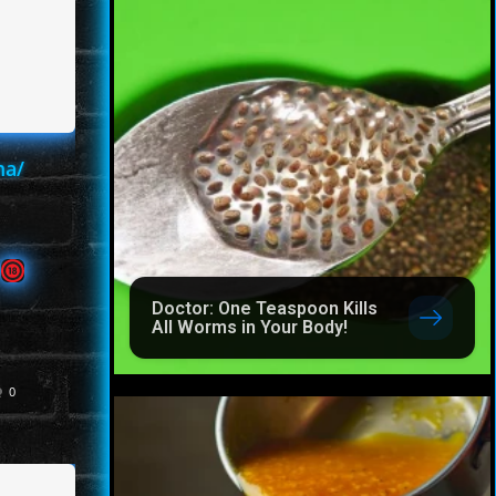
ma/
5
Doctor: One Teaspoon Kills
All Worms in Your Body!
0