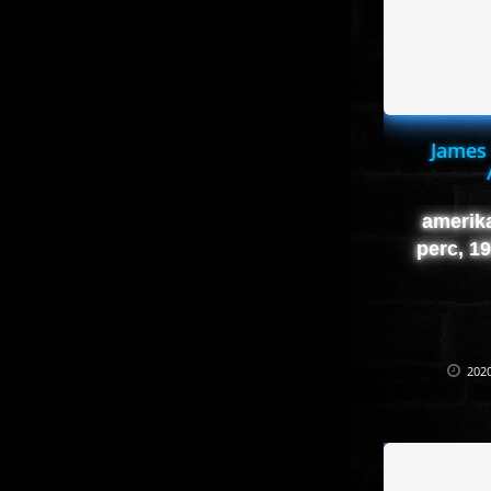
James
amerika
perc, 1
2020