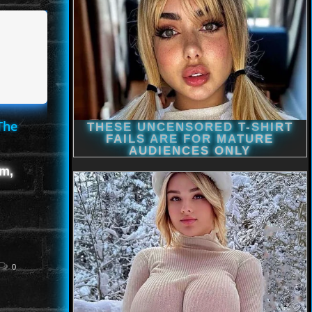
The
lm,
0