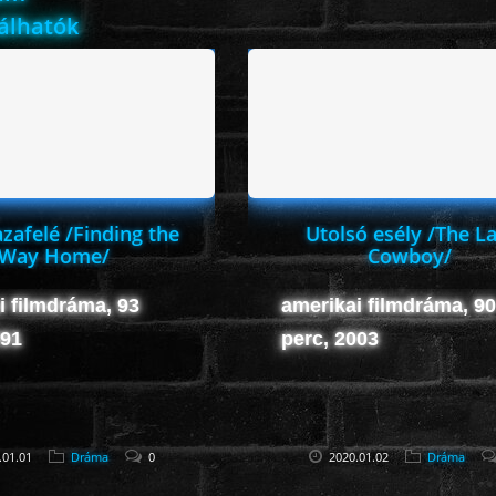
lálhatók
zafelé /Finding the
Utolsó esély /The La
Way Home/
Cowboy/
i filmdráma, 93
amerikai filmdráma, 90
991
perc, 2003
.01.01
Dráma
0
2020.01.02
Dráma