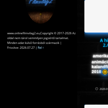
www.onlinefilmvilag2.eu,Copyright © 2017-2026 Az
oldal nem tárol semmilyen jogsértő tartalmat.
A h
Minden adat külső forrásból származik |
2.
Frissítve: 2026.07.27
|
Fel ↑
amerika
animáció
kalandfi
2018
2020.0