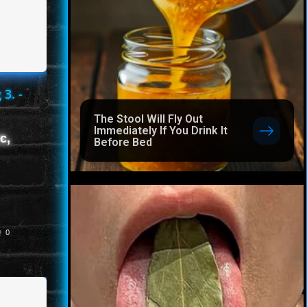
 3. -
The Stool Will Fly Out
Immediately If You Drink It
c,
Before Bed
0