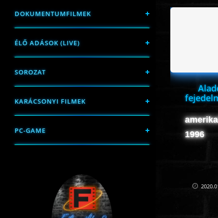
DOKUMENTUMFILMEK
ÉLŐ ADÁSOK (LIVE)
SOROZAT
Alad
fejedel
KARÁCSONYI FILMEK
Ki
amerikai
PC-GAME
1996
2020.0