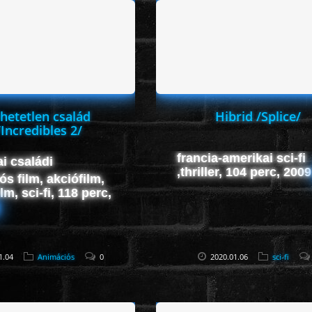
ihetetlen család
Hibrid /Splice/
/Incredibles 2/
francia-amerikai sci-fi
i családi
,thriller, 104 perc, 200
s film, akciófilm,
lm, sci-fi, 118 perc,
1.04
Animációs
0
2020.01.06
sci-fi