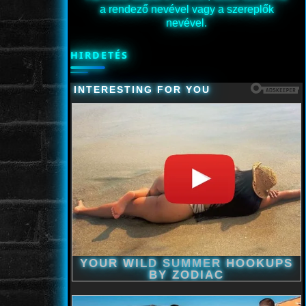
a rendező nevével vagy a szereplők
nevével.
HIRDETÉS