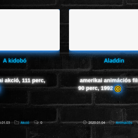
A kidobó
Aladdin
i akció, 111 perc,
amerikai animációs fi
90 perc, 1992
.01.03
Akció
0
2020.01.04
Animációs