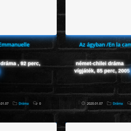
Emmanuelle
Az ágyban /En la ca
 dráma , 92 perc,
német-chilei dráma
vígjáték, 85 perc, 200
.01.07
Dráma
0
2020.01.07
Dráma