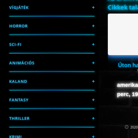
Cikkek ta
VÍGJÁTÉK
HORROR
SCI-FI
ANIMÁCIÓS
Úton ha
KALAND
amerika
perc, 1
FANTASY
THRILLER
2020
KRIMI