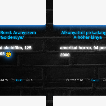
 Bond: Aranyszem
Alkonyattól pirkadatig
/GoldenEye/
A hóhér lánya
i akciófilm, 125
amerikai horror, 94 per
995
2000
.01.09
Akció
0
2020.01.09
Horror