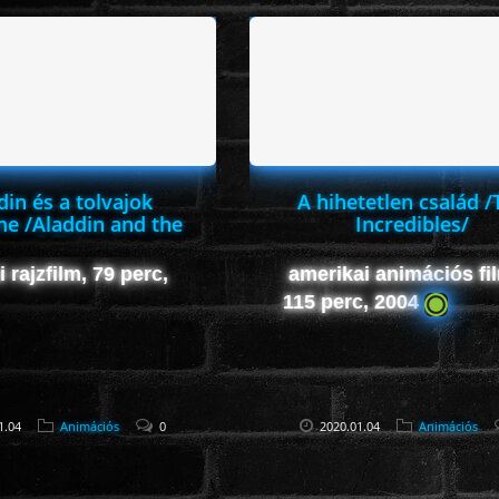
din és a tolvajok
A hihetetlen család /
me /Aladdin and the
Incredibles/
ng of Thieves/
 rajzfilm, 79 perc,
amerikai animációs fi
115 perc, 2004
1.04
Animációs
0
2020.01.04
Animációs