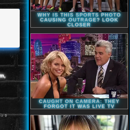
lm,
0