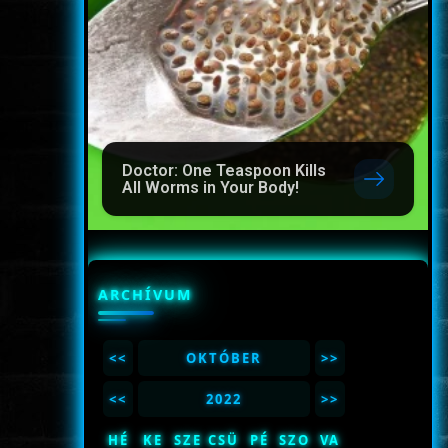
Doctor: One Teaspoon Kills
All Worms in Your Body!
ARCHÍVUM
<<
OKTÓBER
>>
<<
2022
>>
HÉ
KE
SZE
CSÜ
PÉ
SZO
VA