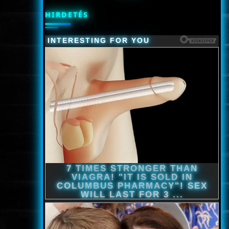
HIRDETÉS
ÉLŐ ADÁSOK (LIVE)
SOROZAT
KARÁCSONYI FILMEK
PC-GAME