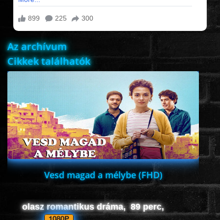
FILMEK (2025-ÖS)
Az archívum
FILMEK (2024-ES)
Cikkek találhatók
FILMEK (2023-AS)
FILMEK (2022-ES)
FELIRATOS FILMEK
AKCIÓ
Vesd magad a mélybe (FHD)
VÍGJÁTÉK
olasz romantikus dráma, 89 perc,