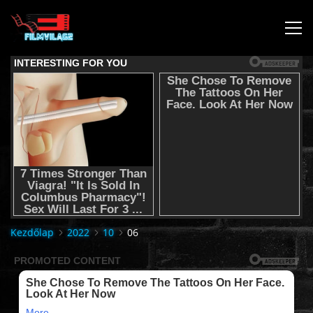
KEZDŐLAP
JOGI NYILATKOZAT,SEGÍTSÉG NYÚJTÁS,FELHASZNÁLÁSI
FELTÉTEL
AUDIO TRACK SWITCHING/HANGSÁV BEÁLLÍTÁSOK/
KÉRJÉL FILMET TŐLÜNK !
Kezdőlap
2022
10
06
2K & 4K FILMEK
FILMEK (2026-OS)