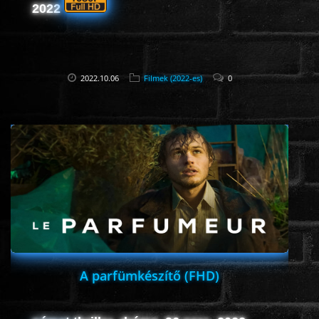
2022
HORROR
SCI-FI
2022.10.06
Filmek (2022-es)
0
ANIMÁCIÓS
KALAND
FANTASY
THRILLER
A parfümkészítő (FHD)
KRIMI
DRÁMA