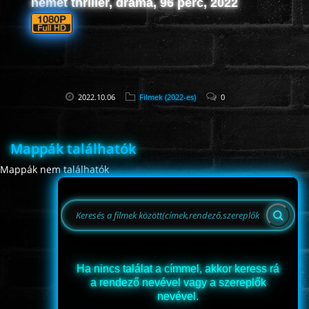
német thriller, dráma, 96 perc, 2022
ROMANTIKUS
HÁBORÚS
2022.10.06
Filmek (2022-es)
0
KATASZTRÓFA
Mappák találhatók
CSALÁDI
Mappák nem találhatók
WESTERN
TÖRTÉNELMI
Ha nincs találat a címmel, akkor keress rá
a rendező nevével vagy a szereplők
DOKUMENTUMFILMEK
nevével.