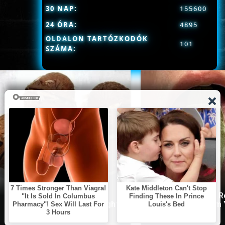
30 NAP:
155600
24 ÓRA:
4895
OLDALON TARTÓZKODÓK
101
SZÁMA:
5 Parasite-Causing Foods
This Simple Trick
You Should Stop Eating Right
All Parasites From
Now
Body!