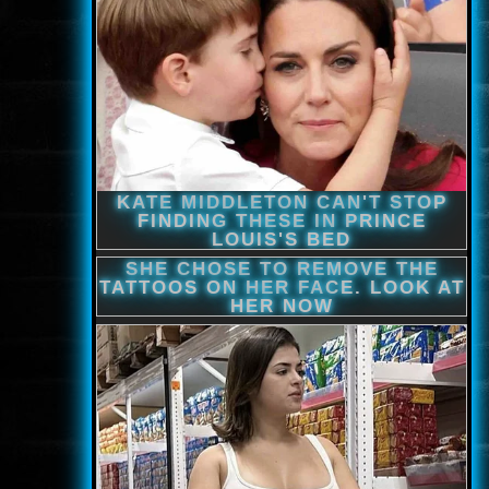
www.onlinefilmvilag2.eu,Copyright © 2017-2026 Az oldal nem tárol
semmilyen jogsértő tartalmat. Minden adat külső forrásból származik |
Frissítve: 2026.07.27
|
Fel ↑