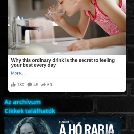
FILMEK (2025-ÖS)
FILMEK (2024-ES)
FILMEK (2023-AS)
FILMEK (2022-ES)
FELIRATOS FILMEK
Az archívum
AKCIÓ
Cikkek találhatók
VÍGJÁTÉK