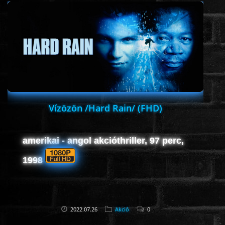
ÉLŐ ADÁSOK (LIVE)
SOROZAT
KARÁCSONYI FILMEK
PC-GAME
Vízözön /Hard Rain/ (FHD)
amerikai - angol akcióthriller, 97 perc,
1998
2022.07.26
Akció
0