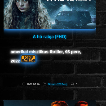
HORROR
SCI-FI
ANIMÁCIÓS
A hó rabja (FHD)
KALAND
amerikai misztikus thriller, 95 perc,
2022
FANTASY
THRILLER
2022.07.26
Filmek (2022-es)
0
KRIMI
DRÁMA