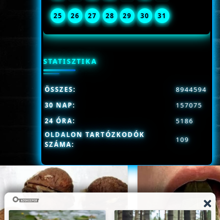
25
26
27
28
29
30
31
STATISZTIKA
ÖSSZES:
8944594
30 NAP:
157075
24 ÓRA:
5186
OLDALON TARTÓZKODÓK
109
SZÁMA: