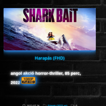
www.onlinefilmvilag2.eu,Copyright © 2017-2026 Az oldal nem tárol
semmilyen jogsértő tartalmat. Minden adat külső forrásból származik |
Frissítve: 2026.07.27
|
Fel ↑
Harapás (FHD)
angol akció horror-thriller, 85 perc,
2022
2022.07.26
Filmek (2022-es)
0