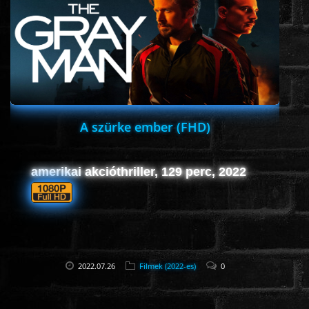
ROMANTIKUS
HÁBORÚS
KATASZTRÓFA
A szürke ember (FHD)
CSALÁDI
amerikai akcióthriller, 129 perc, 2022
WESTERN
TÖRTÉNELMI
2022.07.26
Filmek (2022-es)
0
DOKUMENTUMFILMEK