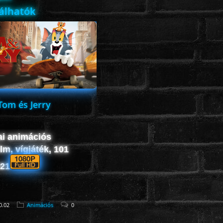
lálhatók
Tom és Jerry
ai animációs
lm, vígjáték, 101
021
0.02
Animációs
0