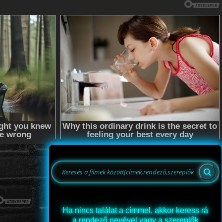
Ha nincs találat a címmel, akkor keress rá
a rendező nevével vagy a szereplők