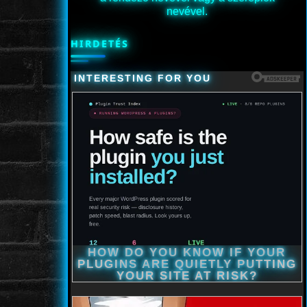
nevével.
HIRDETÉS