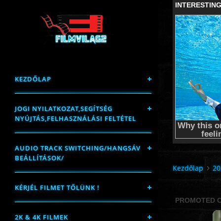
KEZDŐLAP
JOGI NYILATKOZAT,SEGÍTSÉG
NYÚJTÁS,FELHASZNÁLÁSI FELTÉTEL
AUDIO TRACK SWITCHING/HANGSÁV
BEÁLLÍTÁSOK/
Kezdőlap
20
KÉRJÉL FILMET TŐLÜNK !
2K & 4K FILMEK