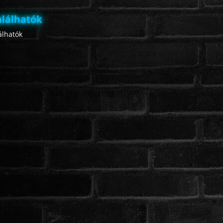
lálhatók
lhatók