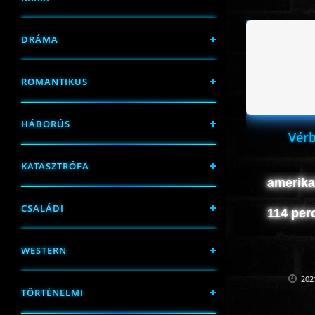
DRÁMA
ROMANTIKUS
HÁBORÚS
Vérb
KATASZTRÓFA
amerikai
CSALÁDI
114 per
WESTERN
202
TÖRTÉNELMI