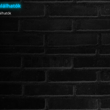
lálhatók
lhatók