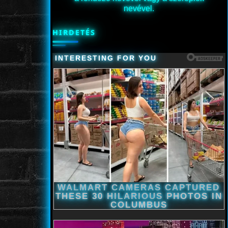
nevével.
HIRDETÉS