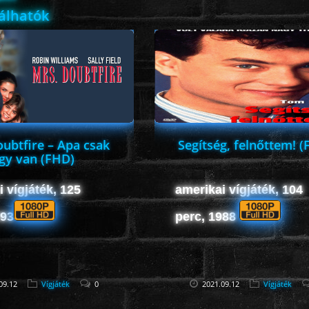
lálhatók
ubtfire – Apa csak
Segítség, felnőttem! (
gy van (FHD)
 vígjáték, 125
amerikai vígjáték, 104
993
perc, 1988
09.12
Vígjáték
0
2021.09.12
Vígjáték