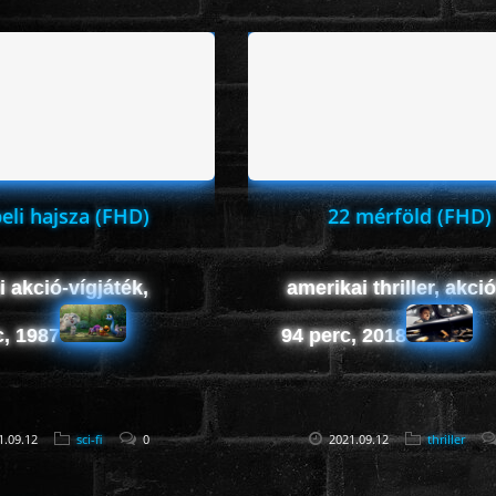
eli hajsza (FHD)
22 mérföld (FHD)
 akció-vígjáték,
amerikai thriller, akció
c, 1987
94 perc, 2018
1.09.12
sci-fi
0
2021.09.12
thriller