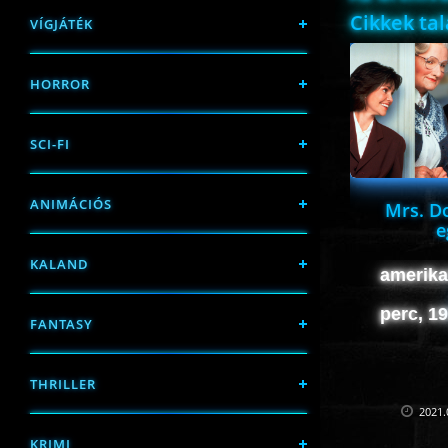
Cikkek ta
VÍGJÁTÉK
HORROR
SCI-FI
ANIMÁCIÓS
Mrs. Do
e
KALAND
amerikai
perc, 1
FANTASY
THRILLER
2021.
KRIMI