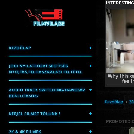
KEZDŐLAP
JOGI NYILATKOZAT,SEGÍTSÉG
NYÚJTÁS,FELHASZNÁLÁSI FELTÉTEL
AUDIO TRACK SWITCHING/HANGSÁV
BEÁLLÍTÁSOK/
Kezdőlap
20
KÉRJÉL FILMET TŐLÜNK !
2K & 4K FILMEK