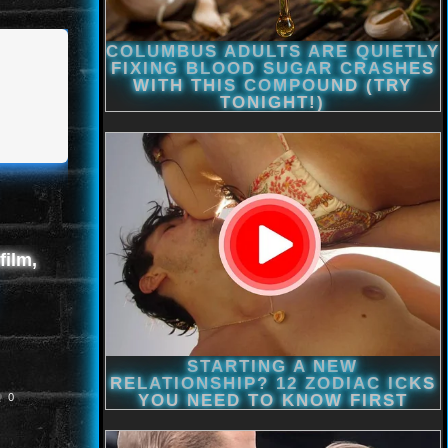
film,
0