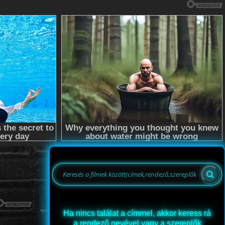
Ha nincs találat a címmel, akkor keress rá
a rendező nevével vagy a szereplők