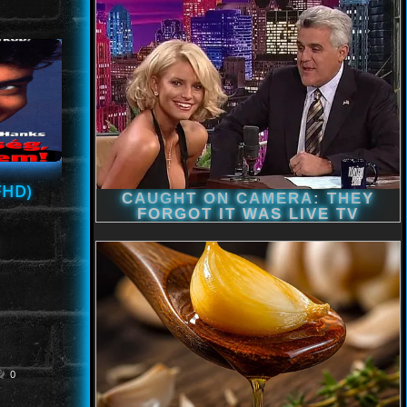
FHD)
0