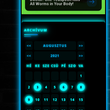
All Worms in Your Body!
ARCHÍVUM
<<
AUGUSZTUS
>>
<<
2021
>>
HÉ
KE
SZE
CSÜ
PÉ
SZO
VA
1
2
3
4
5
6
7
8
9
10
11
12
13
14
15