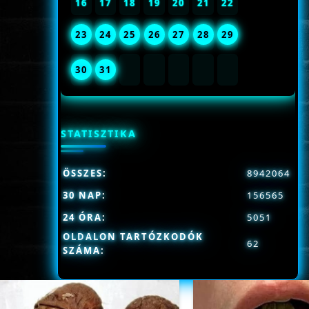
16
17
18
19
20
21
22
23
24
25
26
27
28
29
30
31
STATISZTIKA
ÖSSZES:
8942064
30 NAP:
156565
24 ÓRA:
5051
OLDALON TARTÓZKODÓK
62
SZÁMA: