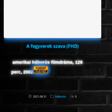
ROMANTIKUS
HÁBORÚS
KATASZTRÓFA
A fegyverek szava (FHD)
CSALÁDI
amerikai háborús filmdráma, 129
perc, 2002
WESTERN
TÖRTÉNELMI
2021.08.31
háborús
0
DOKUMENTUMFILMEK