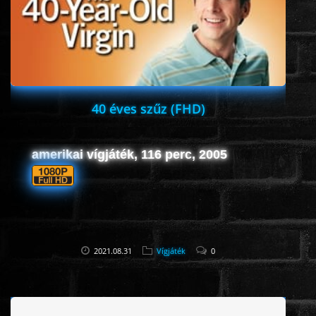
HORROR
SCI-FI
ANIMÁCIÓS
40 éves szűz (FHD)
KALAND
amerikai vígjáték, 116 perc, 2005
FANTASY
THRILLER
2021.08.31
Vígjáték
0
KRIMI
DRÁMA