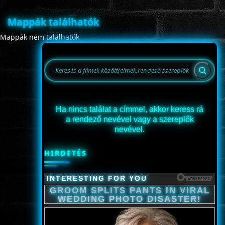
Mappák találhatók
Mappák nem találhatók
www.onlinefilmvilag2.eu,Copyright © 2017-2026 Az oldal nem tárol
semmilyen jogsértő tartalmat. Minden adat külső forrásból származik |
Frissítve: 2026.07.27
|
Fel ↑
Ha nincs találat a címmel, akkor keress rá
a rendező nevével vagy a szereplők
nevével.
HIRDETÉS