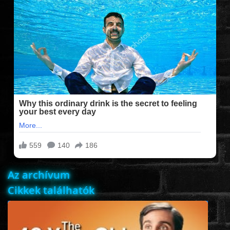
FILMEK (2025-ÖS)
FILMEK (2024-ES)
FILMEK (2023-AS)
FILMEK (2022-ES)
FELIRATOS FILMEK
Az archívum
AKCIÓ
Cikkek találhatók
VÍGJÁTÉK