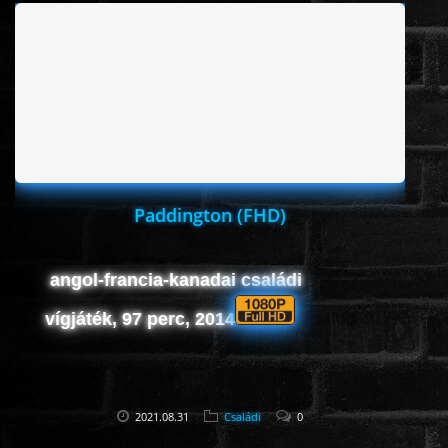
ÉLŐ ADÁSOK (LIVE)
SOROZAT
KARÁCSONYI FILMEK
PC-GAME
Paddington (FHD)
angol-francia-kanadai családi
vígjáték, 97 perc, 2014
2021.08.31
Családi
0