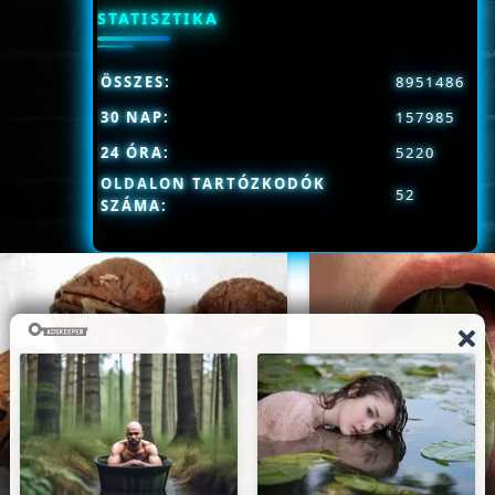
STATISZTIKA
ÖSSZES:
8951486
30 NAP:
157985
24 ÓRA:
5220
OLDALON TARTÓZKODÓK
52
SZÁMA: