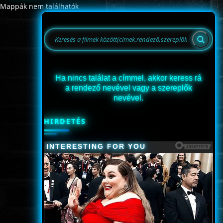
Mappák nem találhatók
ROMANTIKUS
HÁBORÚS
Ha nincs találat a címmel, akkor keress rá
KATASZTRÓFA
a rendező nevével vagy a szereplők
nevével.
CSALÁDI
HIRDETÉS
WESTERN
TÖRTÉNELMI
DOKUMENTUMFILMEK