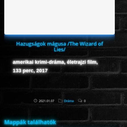
HORROR
SCI-FI
ANIMÁCIÓS
Hazugságok mágusa /The Wizard of
Lies/
KALAND
amerikai krimi-dráma, életrajzi film,
133 perc, 2017
FANTASY
THRILLER
2021.01.07
Dráma
0
KRIMI
Mappák találhatók
DRÁMA