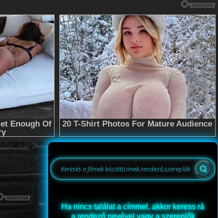
Ha nincs találat a címmel, akkor keress rá
a rendező nevével vagy a szereplők