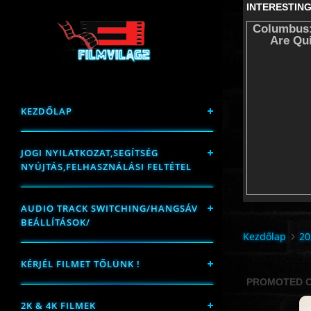
KEZDŐLAP
JOGI NYILATKOZAT,SEGÍTSÉG
NYÚJTÁS,FELHASZNÁLÁSI FELTÉTEL
AUDIO TRACK SWITCHING/HANGSÁV
BEÁLLÍTÁSOK/
Kezdőlap
20
KÉRJÉL FILMET TŐLÜNK !
2K & 4K FILMEK