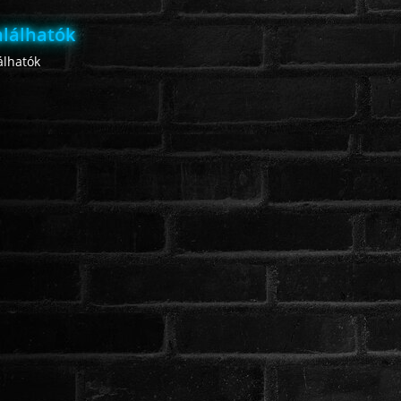
lálhatók
lhatók