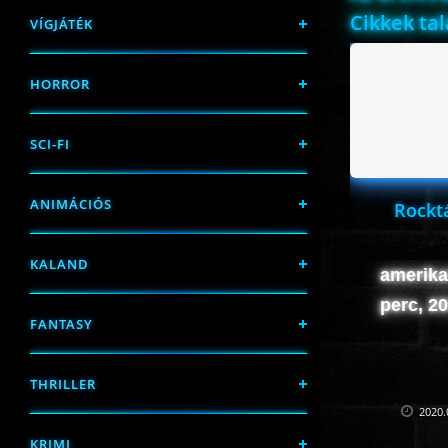
Cikkek ta
VÍGJÁTÉK
HORROR
SCI-FI
ANIMÁCIÓS
Rockt
KALAND
amerika
perc, 2
FANTASY
THRILLER
2020.
KRIMI