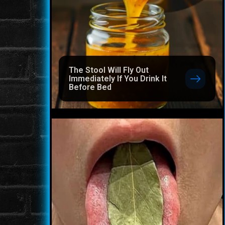
The Stool Will Fly Out
Immediately If You Drink It
Before Bed