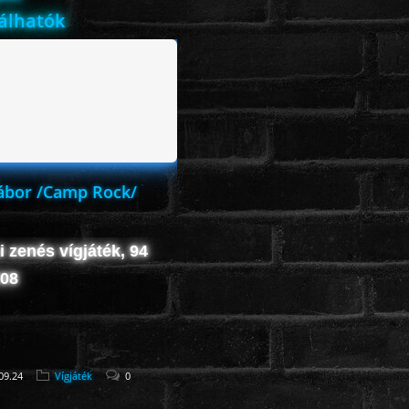
lálhatók
ábor /Camp Rock/
i zenés vígjáték, 94
008
09.24
Vígjáték
0