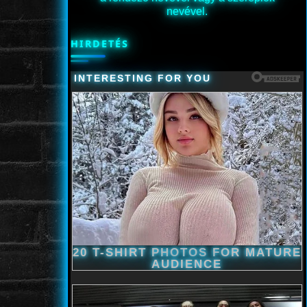
nevével.
HIRDETÉS