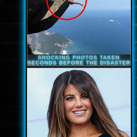
www.onlinefilmvilag2.eu,Copyright © 2017-2026 Az oldal nem tárol
semmilyen jogsértő tartalmat. Minden adat külső forrásból származik |
Frissítve: 2026.07.27
|
Fel ↑