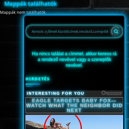
Mappák találhatók
ÉLŐ ADÁSOK (LIVE)
Mappák nem találhatók
SOROZAT
KARÁCSONYI FILMEK
Ha nincs találat a címmel, akkor keress rá
a rendező nevével vagy a szereplők
PC-GAME
nevével.
HIRDETÉS