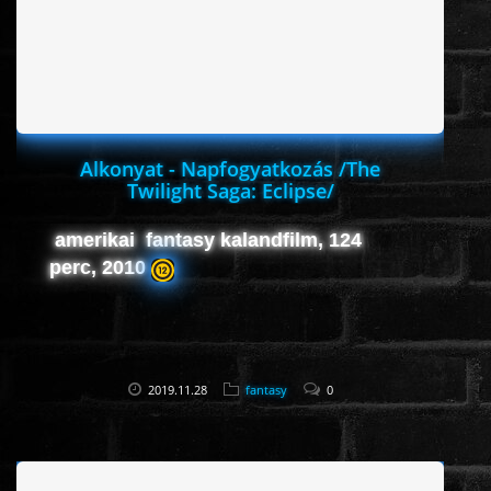
HORROR
SCI-FI
ANIMÁCIÓS
Alkonyat - Napfogyatkozás /The
Twilight Saga: Eclipse/
KALAND
amerikai fantasy kalandfilm, 124
perc, 2010
FANTASY
THRILLER
2019.11.28
fantasy
0
KRIMI
DRÁMA