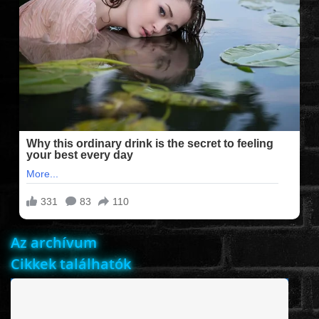
FILMEK (2025-ÖS)
FILMEK (2024-ES)
FILMEK (2023-AS)
FILMEK (2022-ES)
FELIRATOS FILMEK
Az archívum
AKCIÓ
Cikkek találhatók
VÍGJÁTÉK