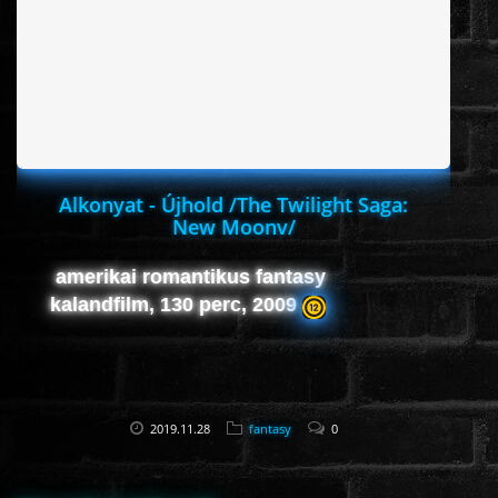
ROMANTIKUS
HÁBORÚS
KATASZTRÓFA
Alkonyat - Újhold /The Twilight Saga:
New Moonv/
CSALÁDI
amerikai romantikus fantasy
kalandfilm, 130 perc, 2009
WESTERN
TÖRTÉNELMI
2019.11.28
fantasy
0
DOKUMENTUMFILMEK