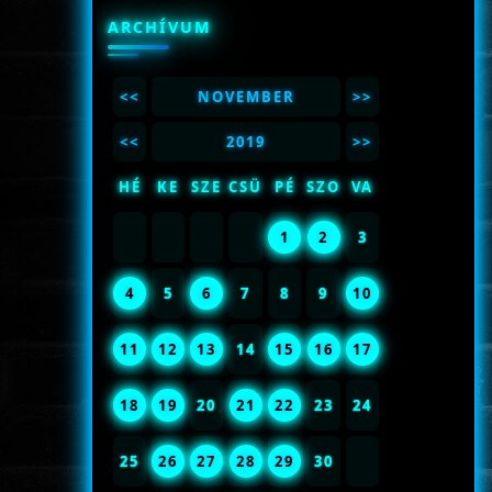
ARCHÍVUM
<<
NOVEMBER
>>
<<
2019
>>
HÉ
KE
SZE
CSÜ
PÉ
SZO
VA
1
2
3
4
5
6
7
8
9
10
11
12
13
14
15
16
17
18
19
20
21
22
23
24
25
26
27
28
29
30