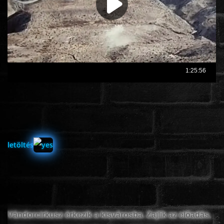
ÉLŐ ADÁSOK (LIVE)
SOROZAT
KARÁCSONYI FILMEK
PC-GAME
letöltés
Vándorcirkusz érkezik a kisvárosba. Zajlik az előadás,