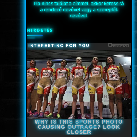
Ha nincs találat a címmel, akkor keress rá
a rendező nevével vagy a szereplők
nevével.
HIRDETÉS