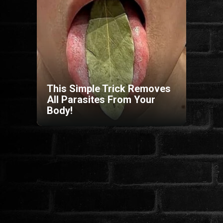
HORROR
SCI-FI
ANIMÁCIÓS
This Simple Trick Removes
All Parasites From Your
KALAND
Body!
FANTASY
THRILLER
KRIMI
DRÁMA