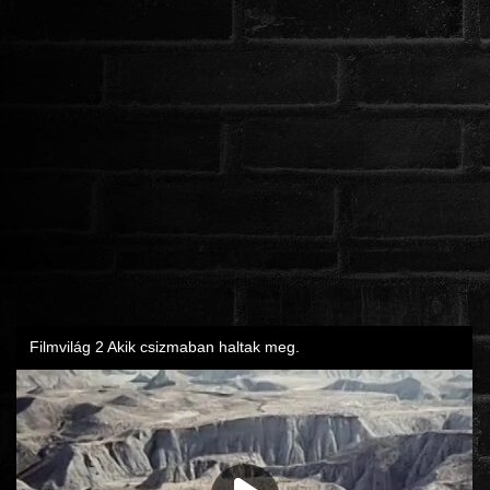
ROMANTIKUS
HÁBORÚS
KATASZTRÓFA
CSALÁDI
WESTERN
TÖRTÉNELMI
DOKUMENTUMFILMEK