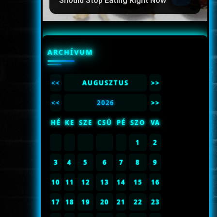
Should Stop Eating Right Now
ARCHÍVUM
<<
AUGUSZTUS
>>
<<
2026
>>
HÉ
KE
SZE
CSÜ
PÉ
SZO
VA
1
2
3
4
5
6
7
8
9
10
11
12
13
14
15
16
17
18
19
20
21
22
23