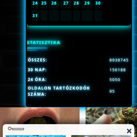
24
25
26
27
28
29
30
31
STATISZTIKA
ÖSSZES:
8938745
30 NAP:
156188
24 ÓRA:
5050
OLDALON TARTÓZKODÓK
95
SZÁMA: