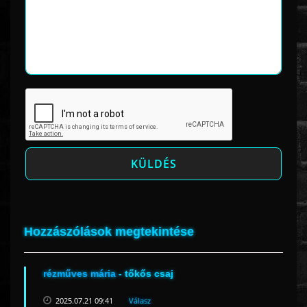
Hozzászólások megtekintése
rézműves mária
- tőkős csaj
2025.07.21 09:41
Válasz