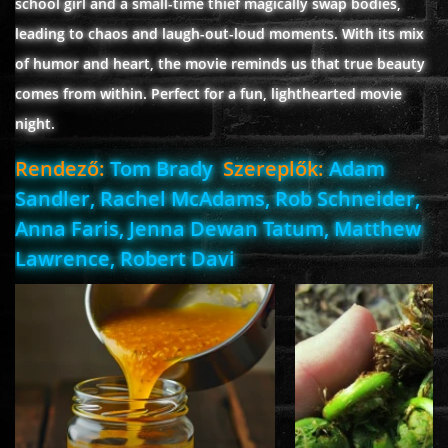
school girl and a small-time thief magically swap bodies,
leading to chaos and laugh-out-loud moments. With its mix
of humor and heart, the movie reminds us that true beauty
www.onlinefilmvilag2.eu,Copyright © 2017-2026 Az oldal nem tárol
comes from within. Perfect for a fun, lighthearted movie
semmilyen jogsértő tartalmat. Minden adat külső forrásból származik |
Frissítve: 2026.07.27
|
Fel ↑
night.
Rendező:
Tom Brady
Szereplők:
Adam
Sandler, Rachel McAdams, Rob Schneider,
Anna Faris, Jenna Dewan Tatum, Matthew
Lawrence, Robert Davi