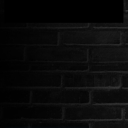
ROMANTIKUS
HÁBORÚS
KATASZTRÓFA
CSALÁDI
WESTERN
TÖRTÉNELMI
DOKUMENTUMFILMEK