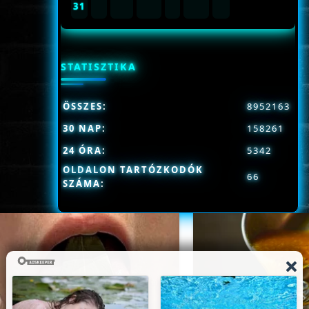
31
STATISZTIKA
ÖSSZES:
8952163
30 NAP:
158261
24 ÓRA:
5342
OLDALON TARTÓZKODÓK
66
SZÁMA: