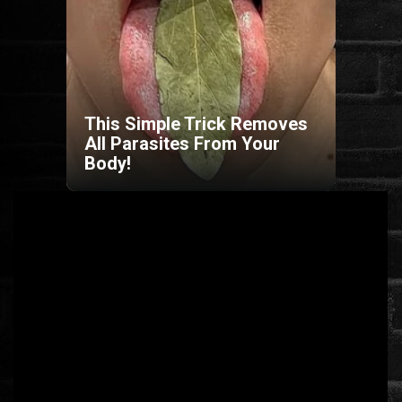
HORROR
SCI-FI
This Simple Trick Removes
ANIMÁCIÓS
All Parasites From Your
Body!
KALAND
FANTASY
THRILLER
KRIMI
DRÁMA