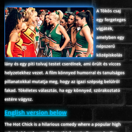
ÉLŐ ADÁSOK (LIVE)
A Tökös csaj
egy fergeteges
SOROZAT
vígjáték,
amelyben egy
KARÁCSONYI FILMEK
népszerű
középiskolás
PC-GAME
lány és egy piti tolvaj testet cserélnek, ami őrült és vicces
helyzetekhez vezet. A film könnyed humorral és tanulságos
pillanatokkal mutatja meg, hogy az igazi szépség belülről
fakad. Tökéletes választás, ha egy könnyed, szórakoztató
estére vágysz.
English version below
The Hot Chick is a hilarious comedy where a popular high