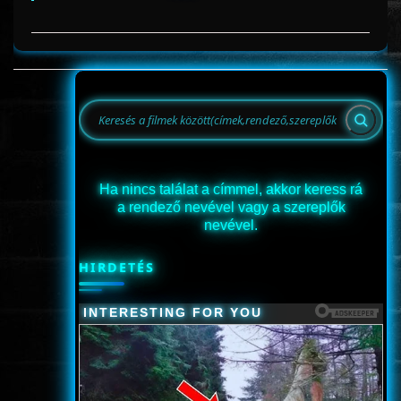
Ha nincs találat a címmel, akkor keress rá
a rendező nevével vagy a szereplők
nevével.
HIRDETÉS