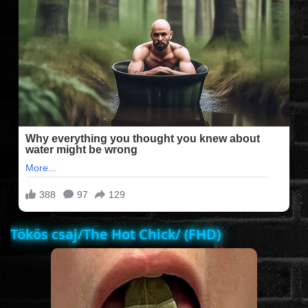
FILMEK (2025-ÖS)
FILMEK (2024-ES)
FILMEK (2023-AS)
FILMEK (2022-ES)
FELIRATOS FILMEK
Tökös csaj/The Hot Chick/ (FHD)
AKCIÓ
VÍGJÁTÉK