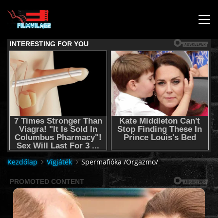
KEZDŐLAP
JOGI NYILATKOZAT,SEGÍTSÉG NYÚJTÁS,FELHASZNÁLÁSI
FELTÉTEL
AUDIO TRACK SWITCHING/HANGSÁV BEÁLLÍTÁSOK/
KÉRJÉL FILMET TŐLÜNK !
Kezdőlap
Vígjáték
Spermafióka /Orgazmo/
2K & 4K FILMEK
FILMEK (2026-OS)