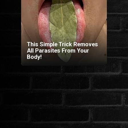
HORROR
SCI-FI
ANIMÁCIÓS
This Simple Trick Removes
All Parasites From Your
Body!
KALAND
FANTASY
THRILLER
KRIMI
DRÁMA