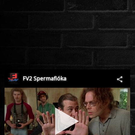
ROMANTIKUS
HÁBORÚS
KATASZTRÓFA
CSALÁDI
WESTERN
TÖRTÉNELMI
DOKUMENTUMFILMEK