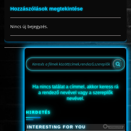
Hozzászólások megtekintése
Nincs új bejegyzés.
Ha nincs találat a címmel, akkor keress rá
a rendező nevével vagy a szereplők
nevével.
HIRDETÉS