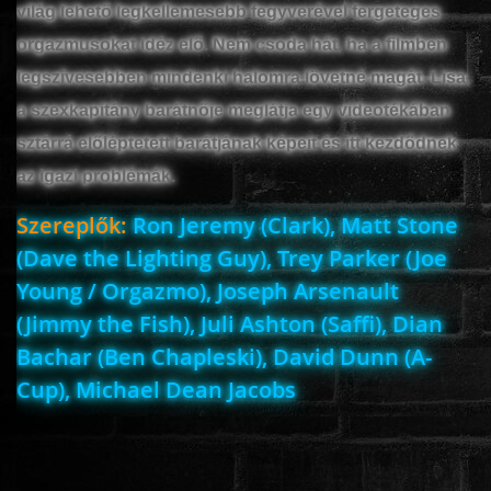
világ lehető legkellemesebb fegyverével fergeteges
orgazmusokat idéz elő. Nem csoda hát, ha a filmben
legszívesebben mindenki halomra lövetné magát. Lisa,
a szexkapitány barátnője meglátja egy videotékában
sztárrá előléptetett barátjának képeit és itt kezdődnek
az igazi problémák.
Szereplők:
Ron Jeremy (Clark), Matt Stone
(Dave the Lighting Guy), Trey Parker (Joe
Young / Orgazmo), Joseph Arsenault
(Jimmy the Fish), Juli Ashton (Saffi), Dian
Bachar (Ben Chapleski), David Dunn (A-
Cup), Michael Dean Jacobs