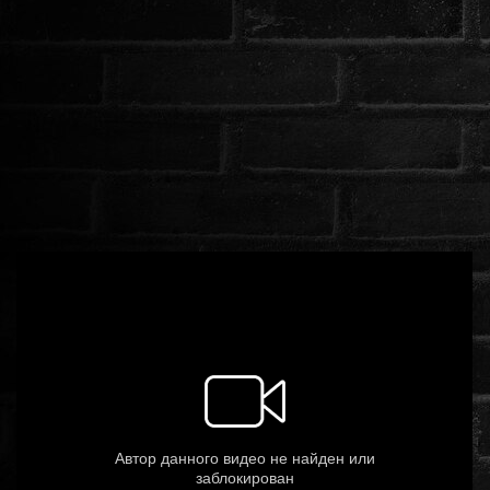
ROMANTIKUS
HÁBORÚS
KATASZTRÓFA
CSALÁDI
WESTERN
TÖRTÉNELMI
DOKUMENTUMFILMEK