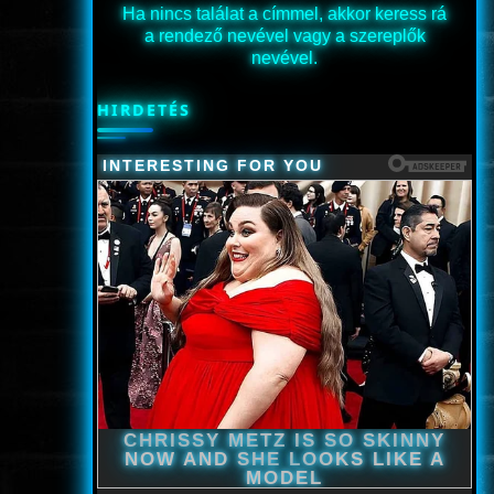
Ha nincs találat a címmel, akkor keress rá
a rendező nevével vagy a szereplők
nevével.
HIRDETÉS