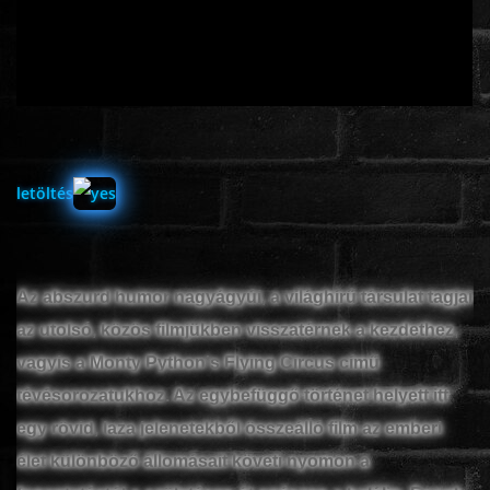
ÉLŐ ADÁSOK (LIVE)
SOROZAT
KARÁCSONYI FILMEK
letöltés
PC-GAME
Az abszurd humor nagyágyúi, a világhírű társulat tagjai
az utolsó, közös filmjükben visszatérnek a kezdethez,
vagyis a Monty Python's Flying Circus című
tévésorozatukhoz. Az egybefüggő történet helyett itt
egy rövid, laza jelenetekből összeálló film az emberi
élet különböző állomásait követi nyomon a