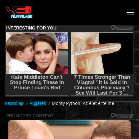
KEZDŐLAP
JOGI NYILATKOZAT,SEGÍTSÉG NYÚJTÁS,FELHASZNÁLÁSI
FELTÉTEL
AUDIO TRACK SWITCHING/HANGSÁV BEÁLLÍTÁSOK/
KÉRJÉL FILMET TŐLÜNK !
Kezdőlap
Vígjáték
Monty Python: Az élet értelme
2K & 4K FILMEK
FILMEK (2026-OS)