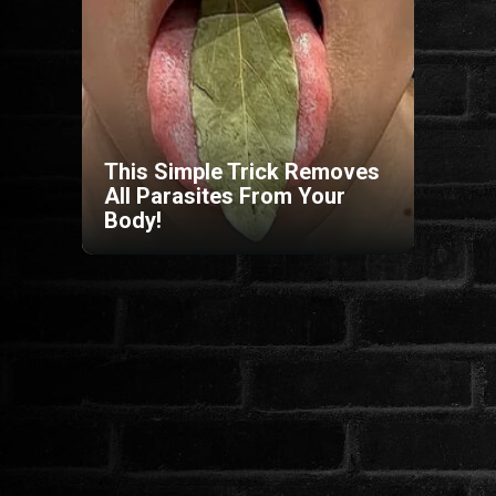
HORROR
SCI-FI
ANIMÁCIÓS
This Simple Trick Removes
All Parasites From Your
Body!
KALAND
FANTASY
THRILLER
KRIMI
DRÁMA