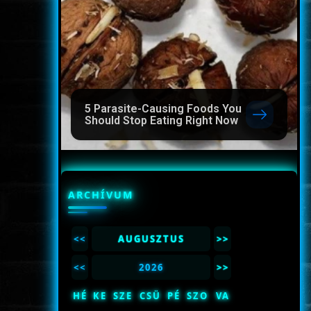
5 Parasite-Causing Foods You
Should Stop Eating Right Now
ARCHÍVUM
<<
AUGUSZTUS
>>
<<
2026
>>
HÉ
KE
SZE
CSÜ
PÉ
SZO
VA