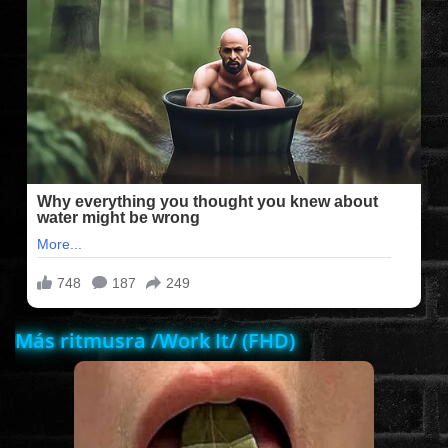
FILMEK (2025-ÖS)
FILMEK (2024-ES)
FILMEK (2023-AS)
FILMEK (2022-ES)
FELIRATOS FILMEK
Más ritmusra /Work It/ (FHD)
AKCIÓ
VÍGJÁTÉK