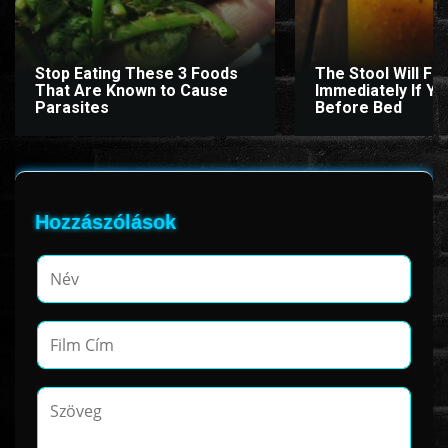
Stop Eating These 3 Foods
The Stool Will Fly
www.onlinefilmvilag2.eu,Copyright © 2017-2026 Az oldal nem tárol
That Are Known to Cause
Immediately If You
semmilyen jogsértő tartalmat. Minden adat külső forrásból származik |
Parasites
Before Bed
Frissítve: 2026.07.27
|
Fel ↑
Hozzászólások