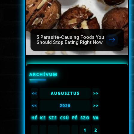
5 Parasite-Causing Foods You
Should Stop Eating Right Now
ARCHÍVUM
<<
AUGUSZTUS
>>
<<
2026
>>
HÉ
KE
SZE
CSÜ
PÉ
SZO
VA
1
2