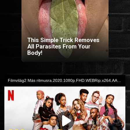
HORROR
SCI-FI
This Simple Trick Removes
ANIMÁCIÓS
All Parasites From Your
Body!
KALAND
FANTASY
THRILLER
KRIMI
DRÁMA