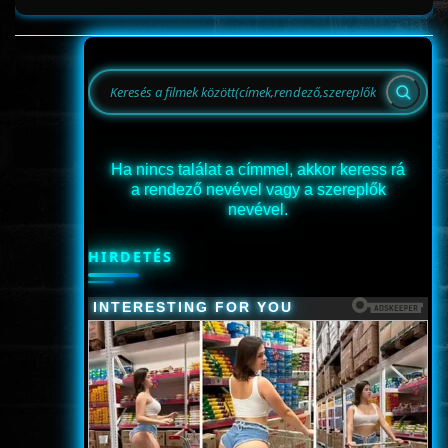
Ha nincs találat a címmel, akkor keress rá
a rendező nevével vagy a szereplők
nevével.
HIRDETÉS