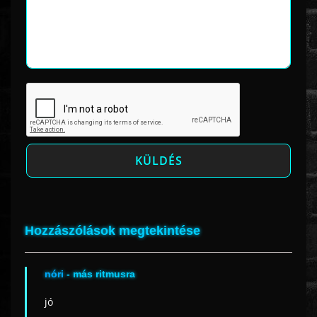
Hozzászólások megtekintése
nóri
- más ritmusra
jó