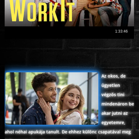
ROMANTIKUS
HÁBORÚS
KATASZTRÓFA
CSALÁDI
Az okos, de
ügyetlen
WESTERN
végzős tini
mindenáron be
TÖRTÉNELMI
akar jutni az
egyetemre,
DOKUMENTUMFILMEK
ahol néhai apukája tanult. De ehhez különc csapatával meg