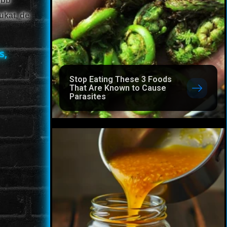
obb
ukat, de
s,
Stop Eating These 3 Foods
That Are Known to Cause
Parasites