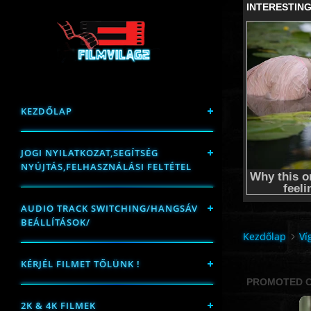
KEZDŐLAP
JOGI NYILATKOZAT,SEGÍTSÉG
NYÚJTÁS,FELHASZNÁLÁSI FELTÉTEL
AUDIO TRACK SWITCHING/HANGSÁV
BEÁLLÍTÁSOK/
Kezdőlap
Ví
KÉRJÉL FILMET TŐLÜNK !
2K & 4K FILMEK