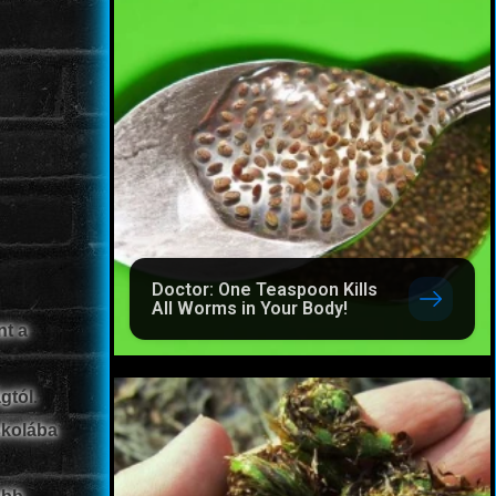
Doctor: One Teaspoon Kills
All Worms in Your Body!
nt a
gtól.
skolába