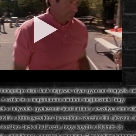
t betegsége miatt Jack négyszer olyan gyorsan öregszik, mi
. A szülei és a magántanára mindent megtesznek, hogy
 a helyzetét, igyekeznek távol tartani a veszélyes kinti vilá
isfiú a többi gyerekhez hasonlóan szeretne élni, játszani, i
s korában Jack elhatározza, hogy legyűri a félelmét, és