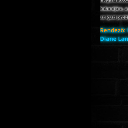
megbarátkozi
kalandjára, a
az igazi pro
Rendező:
Diane Lane