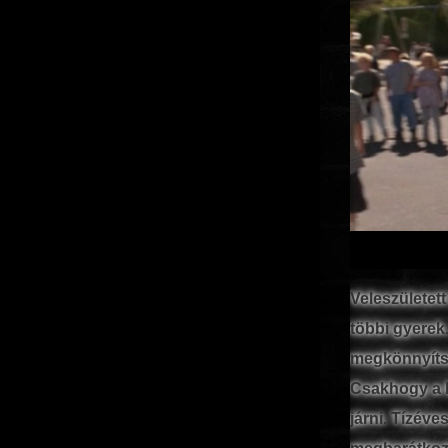
Veleszületet
többi gyerek
megkönnyítsék
Csakhogy a k
járni. Tízéve