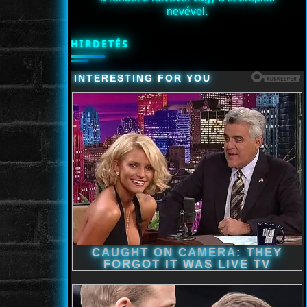
nevével.
HIRDETÉS