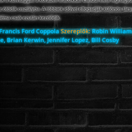
k a külvilággal, a korabeli srácokkal. Elindul élete legnagy
z ötödik osztályba. A többiek idővel elfogadják különös társ
bléma csak ezután kezdődik.
Francis Ford Coppola
Szereplők:
Robin William
, Brian Kerwin, Jennifer Lopez, Bill Cosby