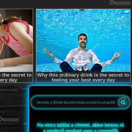
Ha nincs találat a címmel, akkor keress rá
a rendező nevével vagy a szereplők