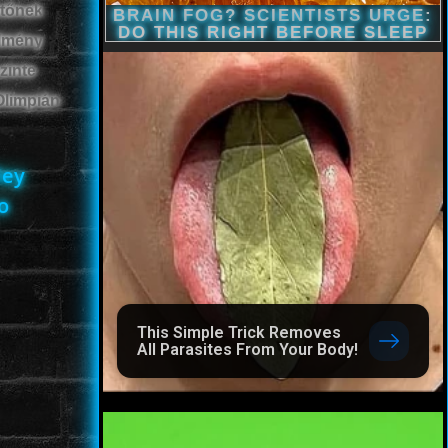
etőnek
ülmény
zinte
Olimpián
ley
o
This Simple Trick Removes
All Parasites From Your Body!