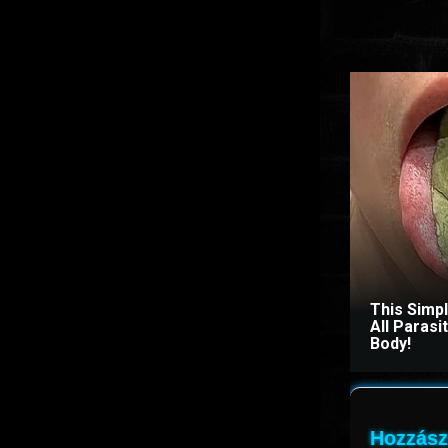
This Simp
All Paras
Body!
Hozzász