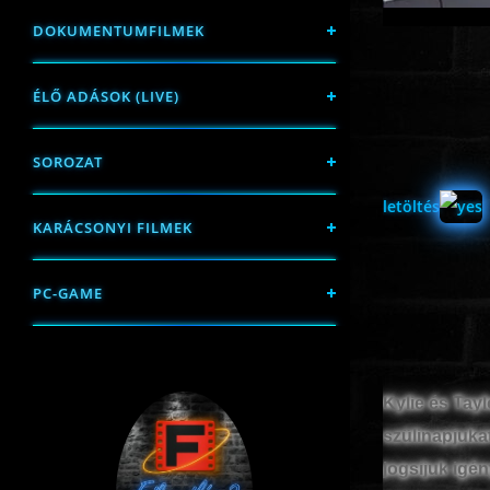
DOKUMENTUMFILMEK
ÉLŐ ADÁSOK (LIVE)
SOROZAT
letöltés
KARÁCSONYI FILMEK
PC-GAME
Kylie és Tay
szülinapjukat
jogsijuk igé