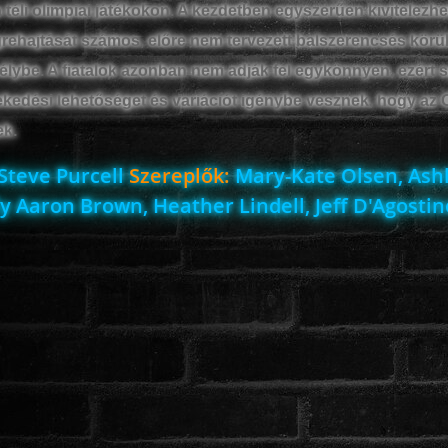
 téli olimpiai játékokon. A kezdetben egyszerűen kivitelezh
grehajtását számos, előre nem tervezett balszerencsés kör
élybe. A fiatalok azonban nem adják fel egykönnyen, ezért s
kedési lehetőséget és variációt igénybe vesznek, hogy az 
ek.
Steve Purcell
Szereplők:
Mary-Kate Olsen, Ash
ly Aaron Brown, Heather Lindell, Jeff D'Agostin