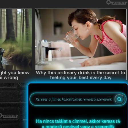
Ha nincs találat a címmel, akkor keress rá
a rendező nevével vagy a szereplők