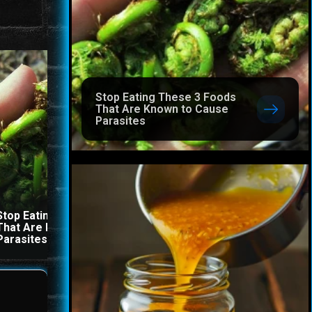
Stop Eating These 3 Foods
That Are Known to Cause
Parasites
Stop Eating These 3 Foods
The Stool Will Fly Out
That Are Known to Cause
Immediately If You Drink I
Parasites
Before Bed