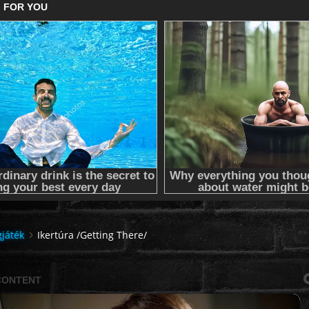
gjáték
Ikertúra /Getting There/