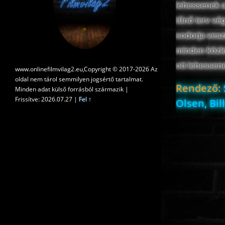
lehessenek a
tűnő terv vé
sodorja vesz
minden közle
ott lehessen
www.onlinefilmvilag2.eu,Copyright © 2017-2026 Az
oldal nem tárol semmilyen jogsértő tartalmat.
Rendező:
Minden adat külső forrásból származik |
Frissítve: 2026.07.27
|
Fel ↑
Olsen, Bil