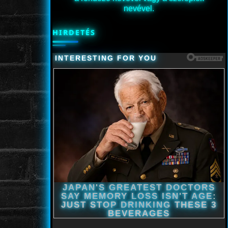
nevével.
HIRDETÉS