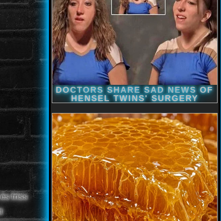
és friss
t