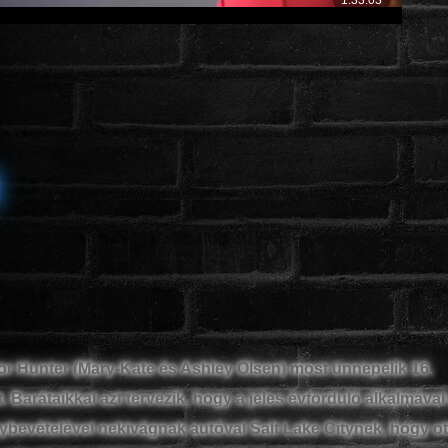
lor Hunter (Mary-Kate és Ashley Olsen) most ünnepelik 16.
. Barátaikkal azt tervezik, hogy a jeles évforduló alkalmával 
nybevételével nekivágnak autóval Salt Lake Citynek, hogy ot