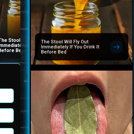
The Stool Will Fly Out
This Simple Trick Remov
The Stool Will Fly Out
Immediately If You Drink It
All Parasites From Your
Immediately If You Drink It
Before Bed
Body!
Before Bed