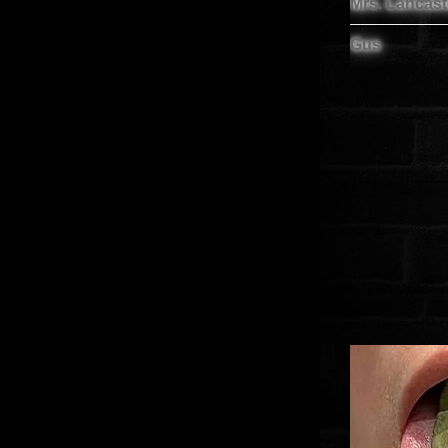
Mrs. Lancast
Gus