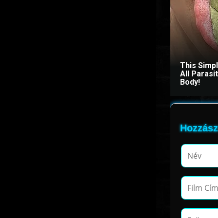
This Simp
All Paras
Body!
Hozzász