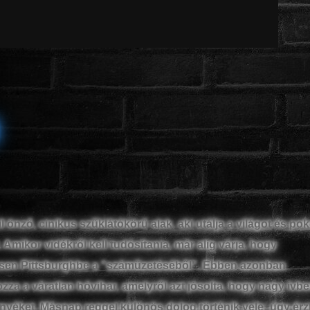
l önző, cinikus szűklátókörű alak, aki utálja a világot és pok
 Amikor vidékről kell tudósítania, már alig várja, hogy
ssen Pittsburghbe a "száműzetéséből". Ebben azonban
za a váratlan hóvihar, amelyről azt jósolta, hogy nagy ívb
rnyéket. Másnap reggel különös dolog történik vele: úgy érz