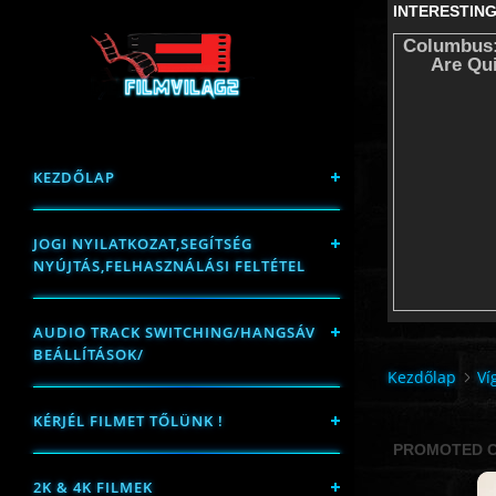
KEZDŐLAP
JOGI NYILATKOZAT,SEGÍTSÉG
NYÚJTÁS,FELHASZNÁLÁSI FELTÉTEL
AUDIO TRACK SWITCHING/HANGSÁV
BEÁLLÍTÁSOK/
Kezdőlap
Ví
KÉRJÉL FILMET TŐLÜNK !
2K & 4K FILMEK