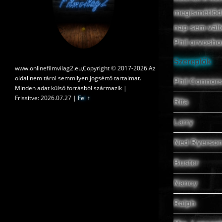
megismétlődi
nap sem vált
Phil orvosho
Szereplők
www.onlinefilmvilag2.eu,Copyright © 2017-2026 Az
oldal nem tárol semmilyen jogsértő tartalmat.
Phil Connor
Minden adat külső forrásból származik |
Frissítve: 2026.07.27
|
Fel ↑
Rita
Larry
Ned Ryerso
Buster
Nancy
Ralph