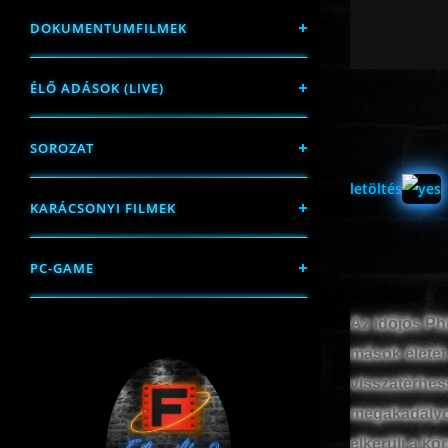
DOKUMENTUMFILMEK
ÉLŐ ADÁSOK (LIVE)
SOROZAT
letöltés
KARÁCSONYI FILMEK
PC-GAME
Az időjós Phi
mások életét.
visszatérhe
megakadályoz
elkerüli a kö