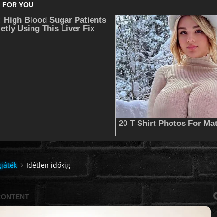
gjáték
Idétlen időkig