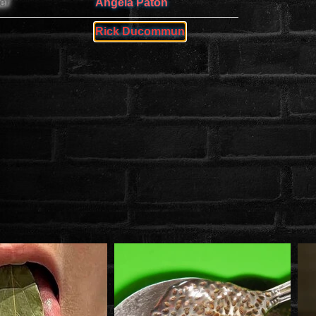
er
Angela Paton
Rick Ducommun