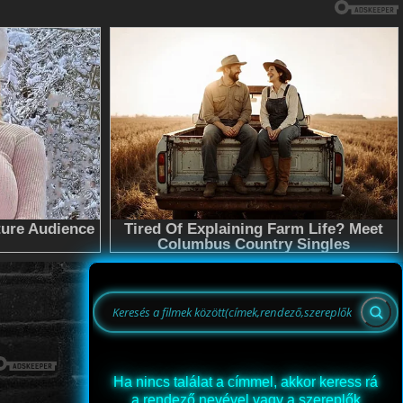
Ha nincs találat a címmel, akkor keress rá
a rendező nevével vagy a szereplők