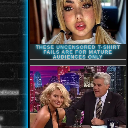
ollá teszi
en
i