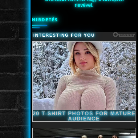
nevével.
HIRDETÉS