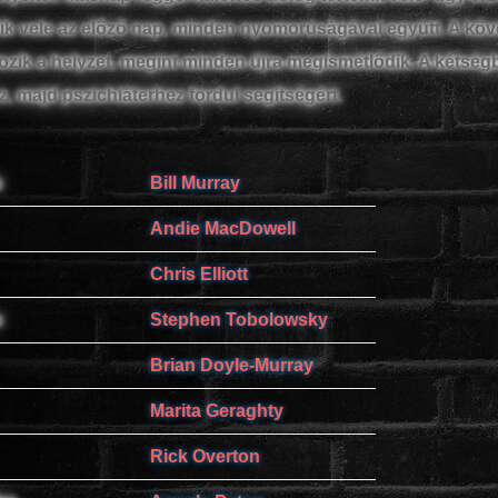
k vele az előző nap, minden nyomorúságával együtt. A köv
ozik a helyzet, megint minden újra megismétlődik. A kétség
z, majd pszichiáterhez fordul segítségért.
s
Bill Murray
Andie MacDowell
Chris Elliott
n
Stephen Tobolowsky
Brian Doyle-Murray
Marita Geraghty
Rick Overton