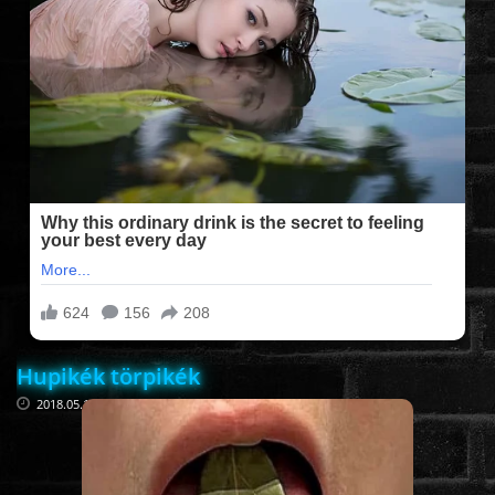
FILMEK (2025-ÖS)
FILMEK (2024-ES)
FILMEK (2023-AS)
FILMEK (2022-ES)
FELIRATOS FILMEK
Hupikék törpikék
AKCIÓ
2018.05.12
VÍGJÁTÉK