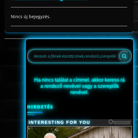
Nincs új bejegyzés.
Ha nincs találat a címmel, akkor keress rá
a rendező nevével vagy a szereplők
nevével.
HIRDETÉS