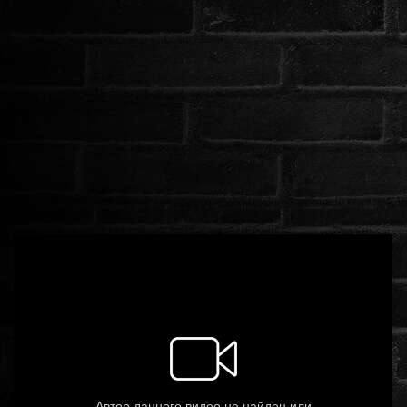
ROMANTIKUS
HÁBORÚS
KATASZTRÓFA
CSALÁDI
WESTERN
TÖRTÉNELMI
DOKUMENTUMFILMEK