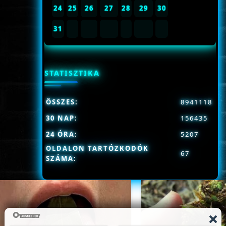
24
25
26
27
28
29
30
31
STATISZTIKA
ÖSSZES:
8941118
30 NAP:
156435
24 ÓRA:
5207
OLDALON TARTÓZKODÓK
67
SZÁMA: