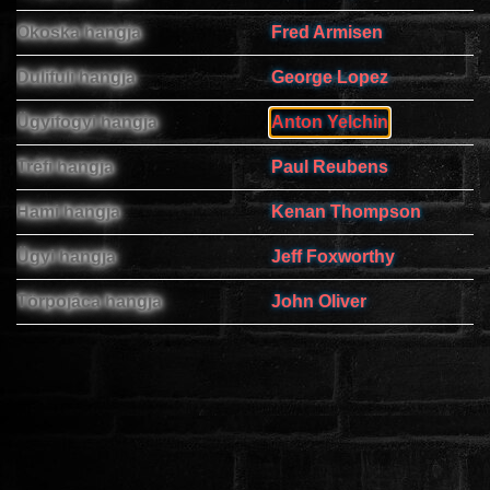
Okoska hangja
Fred Armisen
Dulifuli hangja
George Lopez
Ügyifogyi hangja
Anton Yelchin
Tréfi hangja
Paul Reubens
Hami hangja
Kenan Thompson
Ügyi hangja
Jeff Foxworthy
Törpojáca hangja
John Oliver