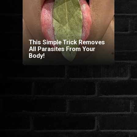
HORROR
SCI-FI
This Simple Trick Removes
ANIMÁCIÓS
All Parasites From Your
Body!
KALAND
FANTASY
THRILLER
KRIMI
DRÁMA