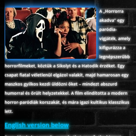
ÉLŐ ADÁSOK (LIVE)
A „Horrorra
akadva” egy
SOROZAT
paródia-
vígjáték, amely
KARÁCSONYI FILMEK
kifigurázza a
legnépszerűbb
PC-GAME
horrorfilmeket, köztük a Sikolyt és a Hatodik érzéket. Egy
csapat fiatal véletlenül elgázol valakit, majd hamarosan egy
maszkos gyilkos kezdi üldözni őket – mindezt abszurd
humorral és őrült helyzetekkel. A film elindította a modern
horror-paródiák korszakát, és mára igazi kultikus klasszikus
lett.
English version below