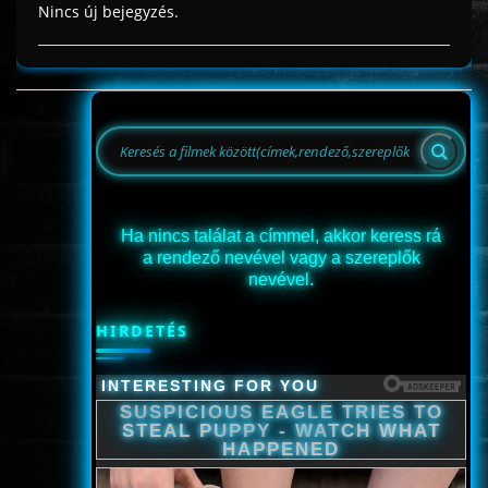
Nincs új bejegyzés.
Ha nincs találat a címmel, akkor keress rá
a rendező nevével vagy a szereplők
nevével.
HIRDETÉS