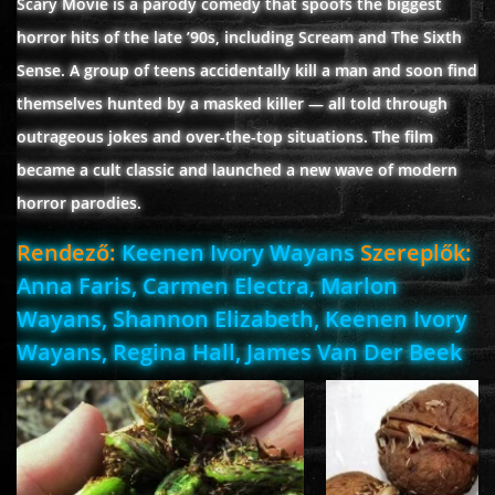
Scary Movie is a parody comedy that spoofs the biggest
horror hits of the late ’90s, including Scream and The Sixth
Sense. A group of teens accidentally kill a man and soon find
www.onlinefilmvilag2.eu,Copyright © 2017-2026 Az oldal nem tárol
themselves hunted by a masked killer — all told through
semmilyen jogsértő tartalmat. Minden adat külső forrásból származik |
Frissítve: 2026.07.27
|
Fel ↑
outrageous jokes and over-the-top situations. The film
became a cult classic and launched a new wave of modern
horror parodies.
Rendező:
Keenen Ivory Wayans
Szereplők:
Anna Faris, Carmen Electra, Marlon
Wayans, Shannon Elizabeth, Keenen Ivory
Wayans, Regina Hall, James Van Der Beek