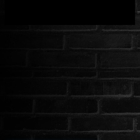
ROMANTIKUS
HÁBORÚS
KATASZTRÓFA
CSALÁDI
WESTERN
TÖRTÉNELMI
DOKUMENTUMFILMEK