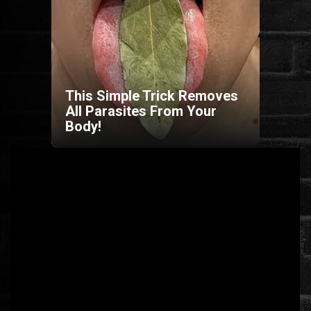
HORROR
SCI-FI
This Simple Trick Removes
ANIMÁCIÓS
All Parasites From Your
Body!
KALAND
FANTASY
THRILLER
KRIMI
DRÁMA