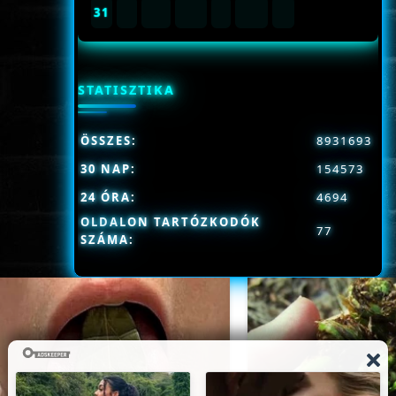
31
STATISZTIKA
ÖSSZES:
8931693
30 NAP:
154573
24 ÓRA:
4694
OLDALON TARTÓZKODÓK
77
SZÁMA: