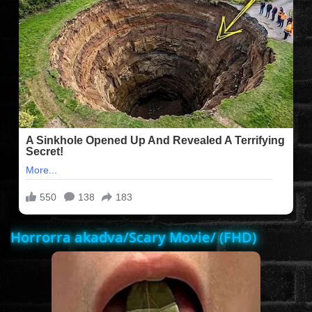
FILMEK (2025-ÖS)
FILMEK (2024-ES)
FILMEK (2023-AS)
FILMEK (2022-ES)
FELIRATOS FILMEK
Horrorra akadva/Scary Movie/ (FHD)
AKCIÓ
VÍGJÁTÉK