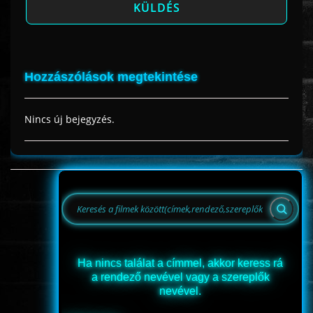
Hozzászólások megtekintése
Nincs új bejegyzés.
Ha nincs találat a címmel, akkor keress rá
a rendező nevével vagy a szereplők
nevével.