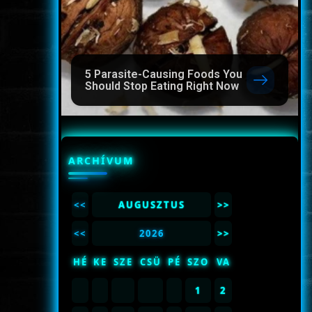
5 Parasite-Causing Foods You
Should Stop Eating Right Now
ARCHÍVUM
<<
AUGUSZTUS
>>
<<
2026
>>
HÉ
KE
SZE
CSÜ
PÉ
SZO
VA
1
2