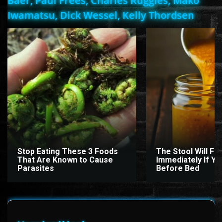
Baer, Paul Frees, Charles Ruggles, Mako
Iwamatsu, Dick Wessel, Kelly Thordsen
Stop Eating These 3 Foods
The Stool Will Fly
That Are Known to Cause
Immediately If You
Parasites
Before Bed