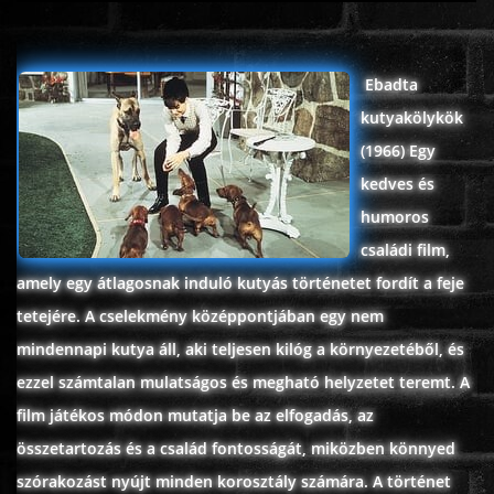
ÉLŐ ADÁSOK (LIVE)
Ebadta
SOROZAT
kutyakölykök
(1966) Egy
KARÁCSONYI FILMEK
kedves és
humoros
PC-GAME
családi film,
amely egy átlagosnak induló kutyás történetet fordít a feje
tetejére. A cselekmény középpontjában egy nem
mindennapi kutya áll, aki teljesen kilóg a környezetéből, és
ezzel számtalan mulatságos és megható helyzetet teremt. A
film játékos módon mutatja be az elfogadás, az
összetartozás és a család fontosságát, miközben könnyed
szórakozást nyújt minden korosztály számára. A történet