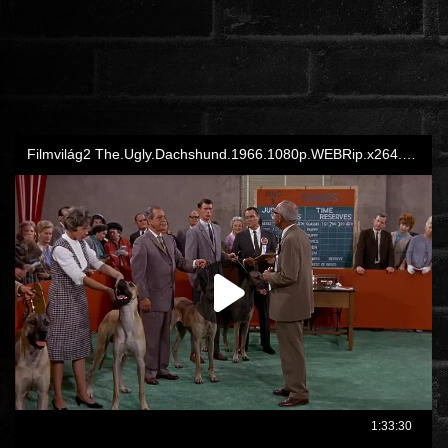
ROMANTIKUS
HÁBORÚS
KATASZTRÓFA
CSALÁDI
WESTERN
TÖRTÉNELMI
DOKUMENTUMFILMEK