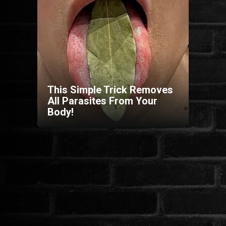
HORROR
SCI-FI
ANIMÁCIÓS
This Simple Trick Removes
All Parasites From Your
KALAND
Body!
FANTASY
THRILLER
KRIMI
DRÁMA