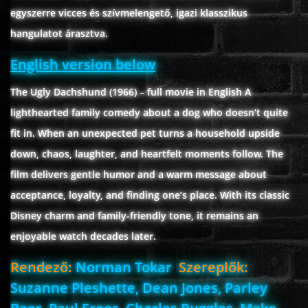
egyszerre vicces és szívmelengető, igazi klasszikus
hangulatot árasztva.
www.onlinefilmvilag2.eu,Copyright © 2017-2026 Az oldal nem tárol
English version below
semmilyen jogsértő tartalmat. Minden adat külső forrásból származik |
Frissítve: 2026.07.27
|
Fel ↑
The Ugly Dachshund (1966) – full movie in English A
lighthearted family comedy about a dog who doesn’t quite
fit in. When an unexpected pet turns a household upside
down, chaos, laughter, and heartfelt moments follow. The
film delivers gentle humor and a warm message about
acceptance, loyalty, and finding one’s place. With its classic
Disney charm and family-friendly tone, it remains an
enjoyable watch decades later.
Rendező:
Norman Tokar
Szereplők:
Suzanne Pleshette, Dean Jones, Parley