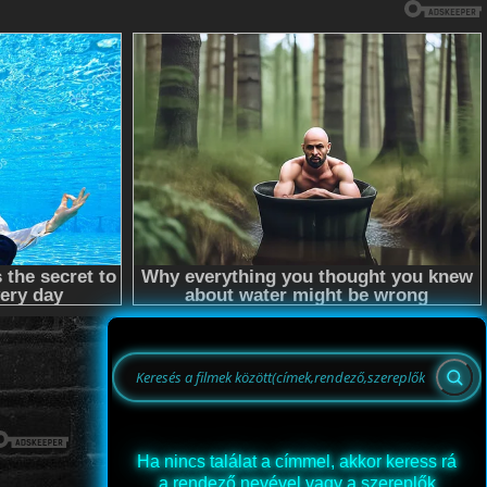
Ha nincs találat a címmel, akkor keress rá
a rendező nevével vagy a szereplők