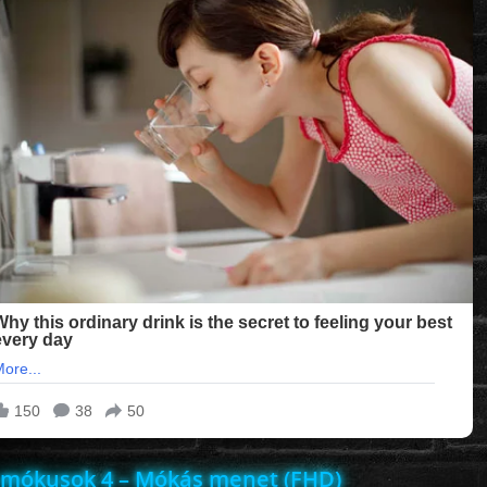
a mókusok 4 – Mókás menet (FHD)