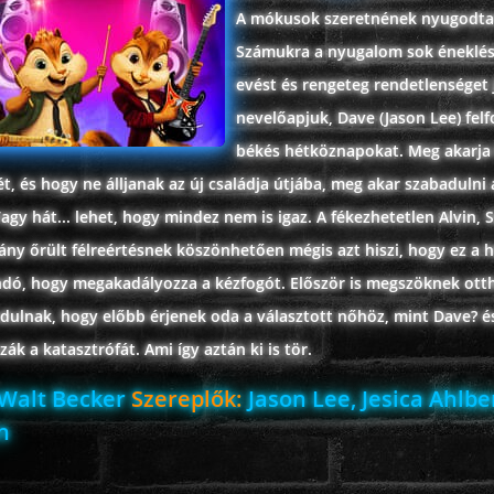
A mókusok szeretnének nyugodtan
Számukra a nyugalom sok éneklés
evést és rengeteg rendetlenséget 
nevelőapjuk, Dave (Jason Lee) felf
békés hétköznapokat. Meg akarja 
t, és hogy ne álljanak az új családja útjába, meg akar szabadulni 
gy hát... lehet, hogy mindez nem is igaz. A fékezhetetlen Alvin, 
ny őrült félreértésnek köszönhetően mégis azt hiszi, hogy ez a h
ndó, hogy megakadályozza a kézfogót. Először is megszöknek otth
ndulnak, hogy előbb érjenek oda a választott nőhöz, mint Dave? é
k a katasztrófát. Ami így aztán ki is tör.
Walt Becker
Szereplők:
Jason Lee, Jesica Ahlbe
n