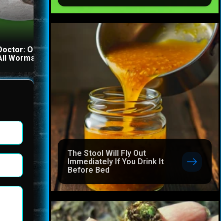
The Stool Will Fly Out
Doctor: One Teaspoon Kills
Immediately If You Drink I
All Worms in Your Body!
Before Bed
The Stool Will Fly Out
Immediately If You Drink It
Before Bed