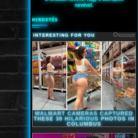
nevével.
HIRDETÉS