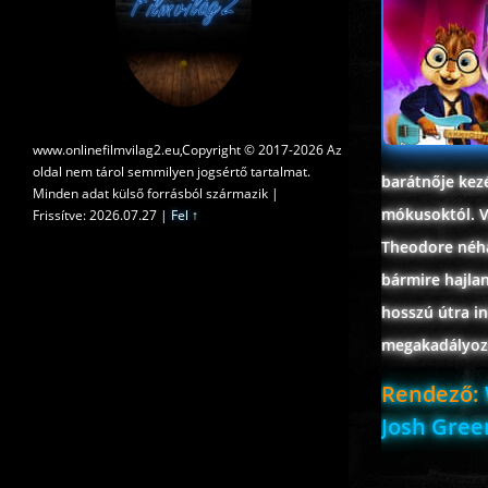
www.onlinefilmvilag2.eu,Copyright © 2017-2026 Az
oldal nem tárol semmilyen jogsértő tartalmat.
barátnője kezé
Minden adat külső forrásból származik |
mókusoktól. Va
Frissítve: 2026.07.27
|
Fel ↑
Theodore néhá
bármire hajla
hosszú útra i
megakadályozzá
Rendező:
Josh Gree