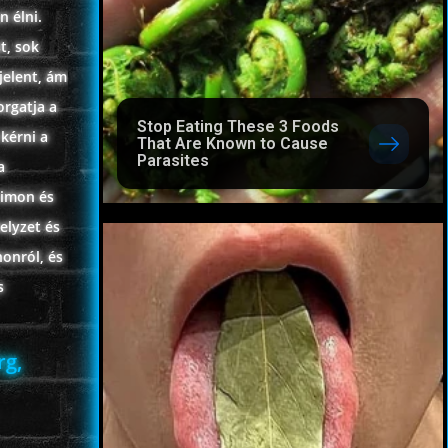
 élni.
t, sok
jelent, ám
orgatja a
Stop Eating These 3 Foods
kérni a
That Are Known to Cause
Parasites
a
Simon és
elyzet és
onról, és
s
rg,