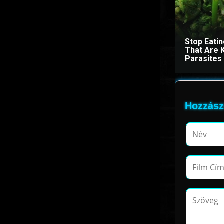
Stop Eati
That Are 
Parasites
Hozzász