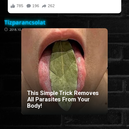
FILMEK (2025-ÖS)
Tízparancsolat
2018.10.27
FILMEK (2024-ES)
FILMEK (2023-AS)
FILMEK (2022-ES)
FELIRATOS FILMEK
This Simple Trick Removes
All Parasites From Your
AKCIÓ
Body!
VÍGJÁTÉK