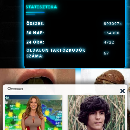
STATISZTIKA
ÖSSZES:
8930974
30 NAP:
154306
24 ÓRA:
4722
OLDALON TARTÓZKODÓK
67
SZÁMA: