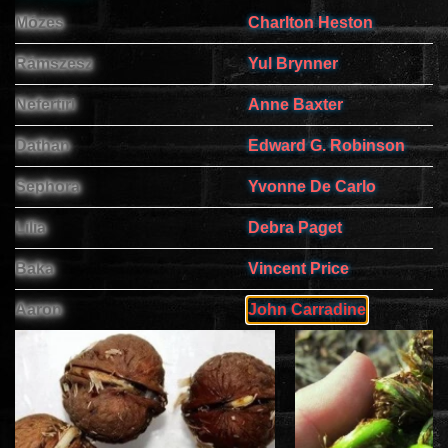
Mózes
Charlton Heston
ÉLŐ ADÁSOK (LIVE)
Rámszesz
Yul Brynner
SOROZAT
Nefertiri
Anne Baxter
Dathan
Edward G. Robinson
KARÁCSONYI FILMEK
Sephora
Yvonne De Carlo
PC-GAME
Lilia
Debra Paget
Baka
Vincent Price
Aaron
John Carradine