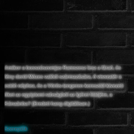
ROMANTIKUS
HÁBORÚS
KATASZTRÓFA
Amikor a bosszúszomjas Ramszesz lesz a fáraó, és
CSALÁDI
fény derül Mózes valódi származására, ő visszatér a
zsidó néphez, és a Vörös-tengeren keresztül kivezeti
WESTERN
őket az egyiptomi rabságból az ígéret földjére, a
Kánaánba? (Eredeti hang digitálisan.)
TÖRTÉNELMI
DOKUMENTUMFILMEK
Szereplők