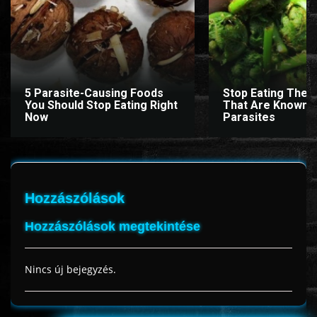
www.onlinefilmvilag2.eu,Copyright © 2017-2026 Az oldal nem tárol
semmilyen jogsértő tartalmat. Minden adat külső forrásból származik |
Frissítve: 2026.07.27
|
Fel ↑
5 Parasite-Causing Foods
Stop Eating Thes
You Should Stop Eating Right
That Are Known 
Now
Parasites
Hozzászólások
Hozzászólások megtekintése
Nincs új bejegyzés.