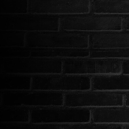
HORROR
SCI-FI
ANIMÁCIÓS
KALAND
FANTASY
THRILLER
KRIMI
DRÁMA