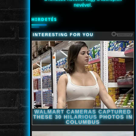
nevével.
HIRDETÉS