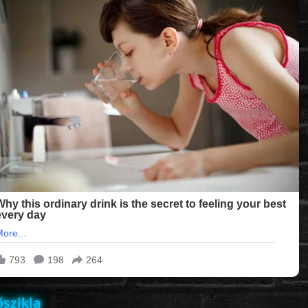
őszikla