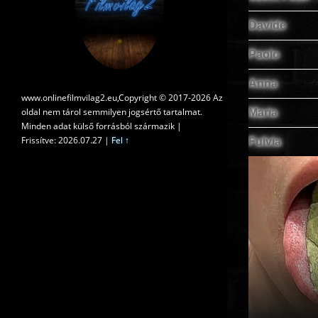
Davide
Paolo
Anna
www.onlinefilmvilag2.eu,Copyright © 2017-2026 Az
oldal nem tárol semmilyen jogsértő tartalmat.
Maria
Minden adat külső forrásból származik |
Frissítve: 2026.07.27
|
Fel ↑
Fulvia