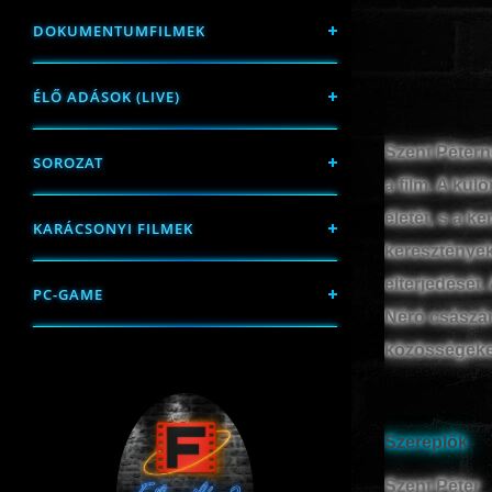
DOKUMENTUMFILMEK
ÉLŐ ADÁSOK (LIVE)
Szent Pétern
SOROZAT
a film. A kül
életét, s a 
KARÁCSONYI FILMEK
keresztények
elterjedését.
PC-GAME
Néró császár
közösségek
Szereplők
Szent Péter