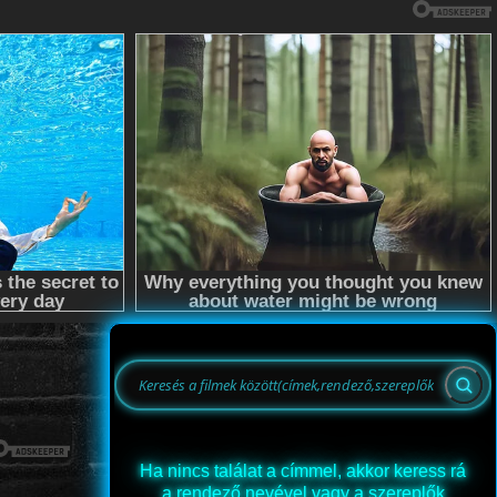
Ha nincs találat a címmel, akkor keress rá
a rendező nevével vagy a szereplők