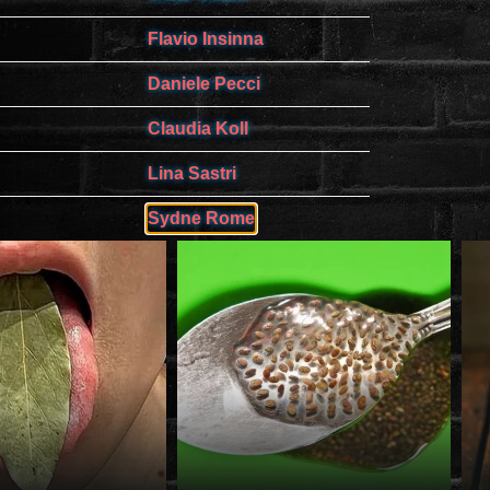
Flavio Insinna
Daniele Pecci
Claudia Koll
Lina Sastri
Sydne Rome