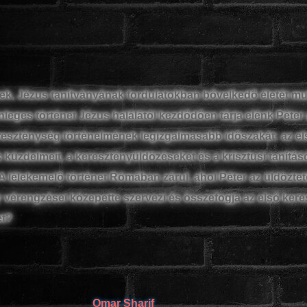
ek, Jézus tanítványának fordulatokban bővelkedő életét mu
önleges történet Jézus halálától kezdődően tárja elénk Péter
kereszténység történelmének legizgalmasabb időszakát: az el
 küzdelmeit, a keresztényüldözéseket és a krisztusi tanítás
 A lélekemelő történet Rómában zárul, ahol Péter az üldözte
 vérengzései közepette szervezi és összefogja az első ker
et?
Omar Sharif