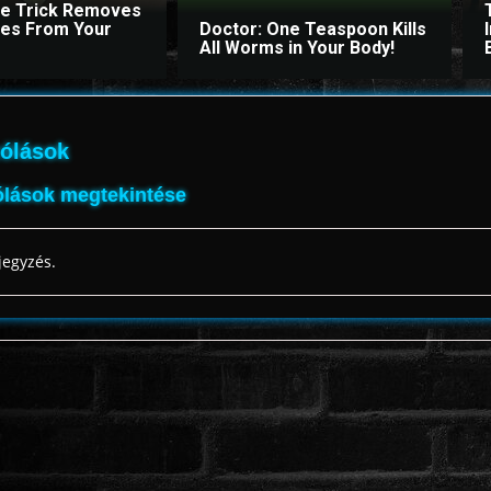
le Trick Removes
ites From Your
Doctor: One Teaspoon Kills
All Worms in Your Body!
ólások
lások megtekintése
jegyzés.