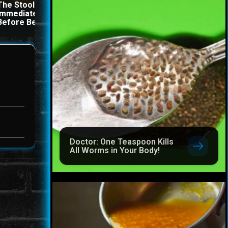
The Stool Will Fly Out
This Simple Trick Remov
Immediately If You Drink It
All Parasites From Your
Before Bed
Body!
Doctor: One Teaspoon Kills
All Worms in Your Body!