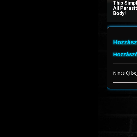
This Simp
All Paras
Body!
Hozzász
Hozzászó
Nincs új be