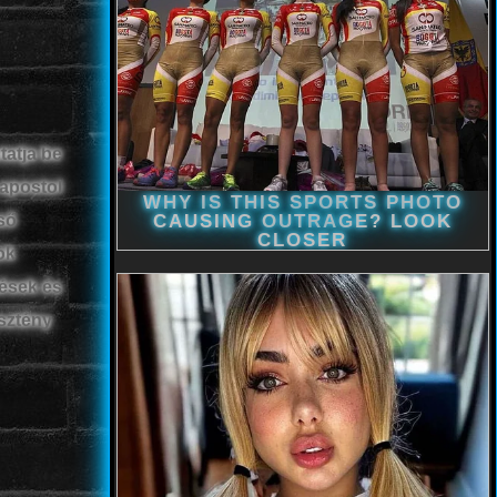
tatja be
 apostol
ső
ok
tések és
esztény