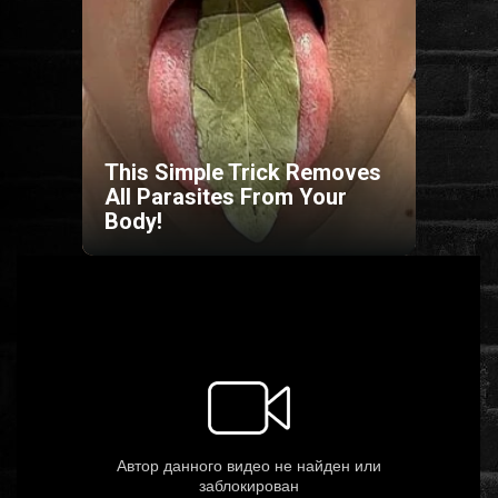
HORROR
SCI-FI
ANIMÁCIÓS
This Simple Trick Removes
All Parasites From Your
Body!
KALAND
FANTASY
THRILLER
KRIMI
DRÁMA