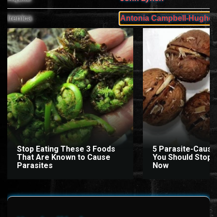
ÉLŐ ADÁSOK (LIVE)
Irenica
Antonia Campbell-Hughe
SOROZAT
KARÁCSONYI FILMEK
PC-GAME
Stop Eating These 3 Foods
5 Parasite-Causi
That Are Known to Cause
You Should Stop E
Parasites
Now