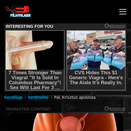
KEZDŐLAP
JOGI NYILATKOZAT,SEGÍTSÉG NYÚJTÁS,FELHASZNÁLÁSI
FELTÉTEL
AUDIO TRACK SWITCHING/HANGSÁV BEÁLLÍTÁSOK/
KÉRJÉL FILMET TŐLÜNK !
Kezdőlap
történelmi
Pál, Krisztus apostola
2K & 4K FILMEK
FILMEK (2026-OS)