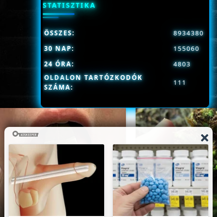
STATISZTIKA
ÖSSZES:
8934380
30 NAP:
155060
24 ÓRA:
4803
OLDALON TARTÓZKODÓK
111
SZÁMA: