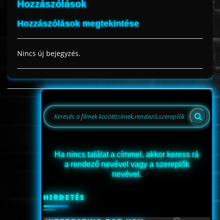
Hozzászólások
Hozzászólások megtekintése
www.onlinefilmvilag2.eu,Copyright © 2017-2026 Az oldal nem tárol
semmilyen jogsértő tartalmat. Minden adat külső forrásból származik |
Nincs új bejegyzés.
Frissítve: 2026.07.27
|
Fel ↑
Ha nincs találat a címmel, akkor keress rá
a rendező nevével vagy a szereplők
nevével.
HIRDETÉS