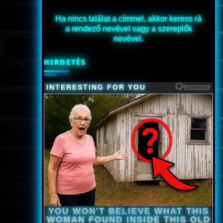
Ha nincs találat a címmel, akkor keress rá
a rendező nevével vagy a szereplők
nevével.
HIRDETÉS