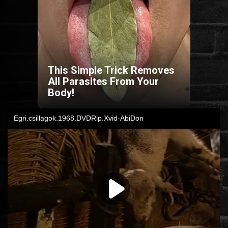
HORROR
SCI-FI
This Simple Trick Removes
ANIMÁCIÓS
All Parasites From Your
Body!
KALAND
FANTASY
THRILLER
KRIMI
DRÁMA