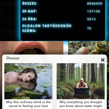
ÖSSZES:
8946459
30 NAP:
157130
24 ÓRA:
5013
OLDALON TARTÓZKODÓK
70
SZÁMA:
This Simple Trick Removes
Stop Eating These 
All Parasites From Your
That Are Known to