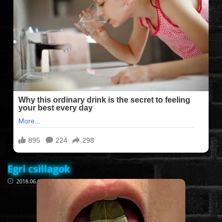
FILMEK (2025-ÖS)
FILMEK (2024-ES)
FILMEK (2023-AS)
FILMEK (2022-ES)
FELIRATOS FILMEK
Egri csillagok
AKCIÓ
2018.06.05
VÍGJÁTÉK