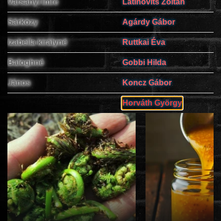
Varsányi Imre
Latinovits Zoltán
Sárközy
Agárdy Gábor
www.onlinefilmvilag2.eu,Copyright © 2017-2026 Az oldal nem tárol
Izabella királyné
Ruttkai Éva
semmilyen jogsértő tartalmat. Minden adat külső forrásból származik |
Frissítve: 2026.07.27
|
Fel ↑
Baloghné
Gobbi Hilda
János
Koncz Gábor
Horváth György