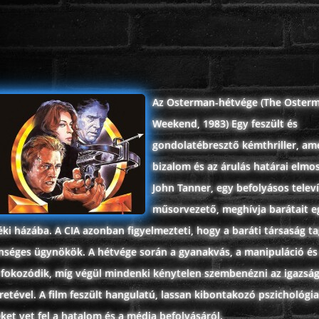
Az Osterman-hétvége (The Oster
Weekend, 1983) Egy feszült és
gondolatébresztő kémthriller, am
bizalom és az árulás határai elmo
John Tanner, egy befolyásos televí
műsorvezető, meghívja barátait e
ki házába. A CIA azonban figyelmezteti, hogy a baráti társaság ta
enséges ügynökök. A hétvége során a gyanakvás, a manipuláció és
 fokozódik, míg végül mindenki kénytelen szembenézni az igazság
eretével. A film feszült hangulatú, lassan kibontakozó pszichológi
et vet fel a hatalom és a média befolyásáról.