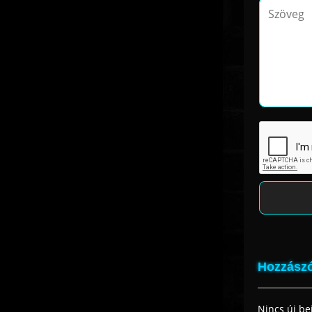
Hozzászó
Nincs új be