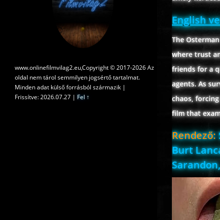
English v
The Osterman W
where trust an
www.onlinefilmvilag2.eu,Copyright © 2017-2026 Az
friends for a
oldal nem tárol semmilyen jogsértő tartalmat.
agents. As sur
Minden adat külső forrásból származik |
Frissítve: 2026.07.27
|
Fel ↑
chaos, forcin
film that exam
Rendező:
Burt Lanca
Sarandon,