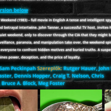
ersion below
eekend (1983) – full movie in English A tense and intelligent spy 
d betrayal intertwine. John Tanner, a successful TV host, invites h
 quiet weekend, only to discover through the CIA that they might
veillance, paranoia, and manipulation take over, the weekend spir
g everyone to confront hidden motives and buried truths. A suspe
ines power, deception, and the price of loyalty.
Sam Peckinpah
Szereplők:
Rutger Hauer, John 
ster, Dennis Hopper, Craig T. Nelson, Chris
 Bruce A. Block, Meg Foster