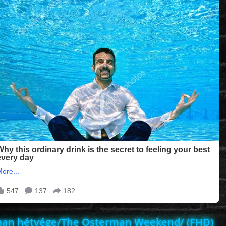
man hétvége/The Osterman Weekend/ (FHD)