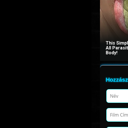
This Simp
All Paras
Body!
Hozzász