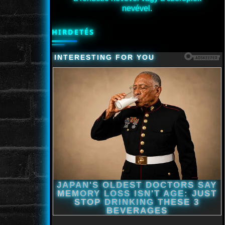
nevével.
HIRDETÉS