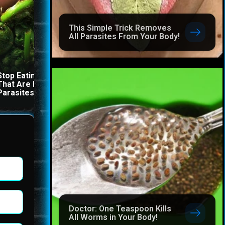
This Simple Trick Removes
All Parasites From Your Body!
Stop Eating These 3 Foods
The Stool Will Fly Out
That Are Known to Cause
Immediately If You Drink I
Parasites
Before Bed
Doctor: One Teaspoon Kills
All Worms in Your Body!