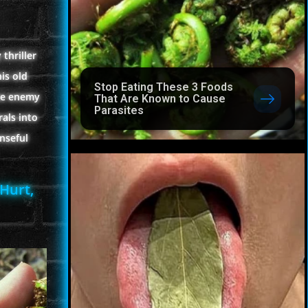
thriller
is old
Stop Eating These 3 Foods
 be enemy
That Are Known to Cause
Parasites
als into
nseful
Hurt,