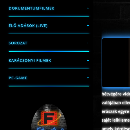
DOKUMENTUMFILMEK
ÉLŐ ADÁSOK (LIVE)
SOROZAT
KARÁCSONYI FILMEK
PC-GAME
hétvégére vidé
valójában ell
erőszak egyre
saját lelkiism
amely kérdések