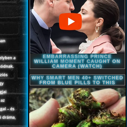
man
elyben a
sódnak.
ziós
gy
gjai
 az
gal – és
ai dráma,