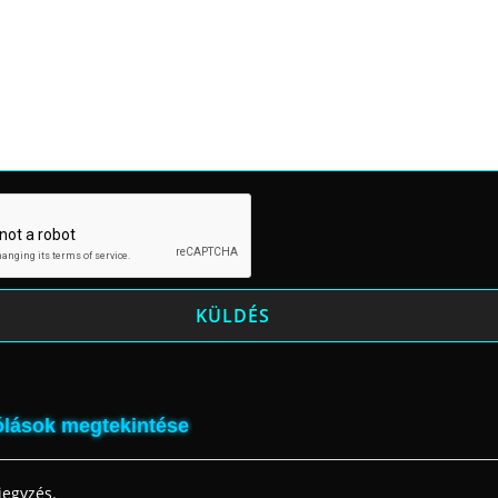
lások megtekintése
jegyzés.