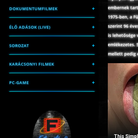
embernek tart
DOKUMENTUMFILMEK
1975-ben, a Fü
szerint 96 év
ÉLŐ ADÁSOK (LIVE)
is lehetősége 
emlékezetes. S
SOROZAT
mellett pedig
KARÁCSONYI FILMEK
PC-GAME
This Simp