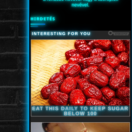
nevével.
HIRDETÉS