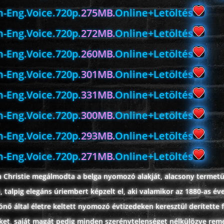
-Eng.Voice.720p.
275MB.
Online+Letöltés
-Eng.Voice.720p.
272MB.
Online+Letöltés
-Eng.Voice.720p.
260MB.
Online+Letöltés
-Eng.Voice.720p.
301MB.
Online+Letöltés
-Eng.Voice.720p.
331MB.
Online+Letöltés
-Eng.Voice.720p.
300MB.
Online+Letöltés
-Eng.Voice.720p.
293MB.
Online+Letöltés
-Eng.Voice.720p.
271MB.
Online+Letöltés
 Christie megálmodta a belga nyomozó alakját, alacsony termetű
, talpig elegáns úriembert képzelt el, aki valamikor az 1880-as é
rónő által életre keltett nyomozó évtizedeken keresztül derítette f
eket, saját magát pedig minden szerénytelenséget nélkülözve rem