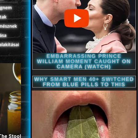
mígnem
rtak
ínésznek
tása
lakításai
The Stool Will Fly Out
This Simple Trick Remov