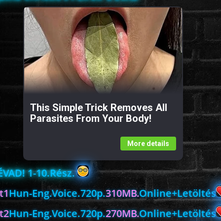
This Simple Trick Removes All
Parasites From Your Body!
More details
 ÉVAD! 1-10.Rész.
t1
Hun-Eng.Voice.720p.
310MB.
Online+Letöltés
t2
Hun-Eng.Voice.720p.
270MB.
Online+Letöltés