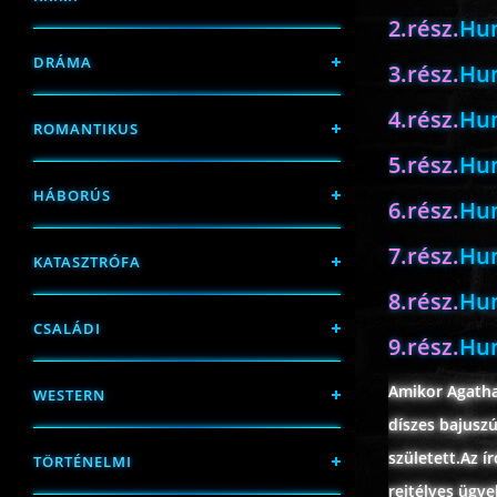
2.rész.
Hun
DRÁMA
3.rész.
Hun
4.rész.
Hun
ROMANTIKUS
5.rész.
Hun
HÁBORÚS
6.rész.
Hun
7.rész.
Hun
KATASZTRÓFA
8.rész.
Hun
CSALÁDI
9.rész.
Hun
Amikor Agatha
WESTERN
díszes bajuszú
született.Az í
TÖRTÉNELMI
rejtélyes ügy