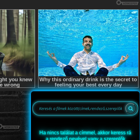
Ha nincs találat a címmel, akkor keress rá
a rendező nevével vagy a szereplők