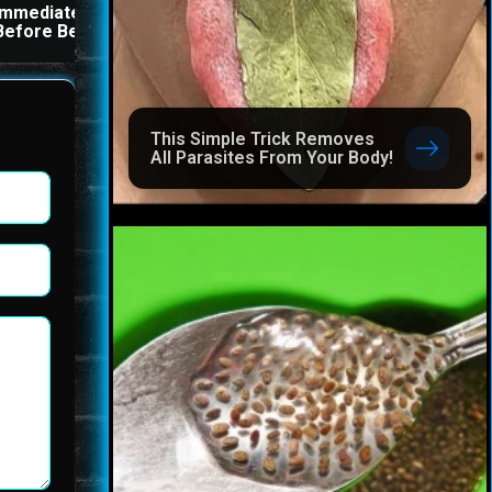
Immediately If You Drink It
All Parasites From Your
Before Bed
Body!
This Simple Trick Removes
All Parasites From Your Body!