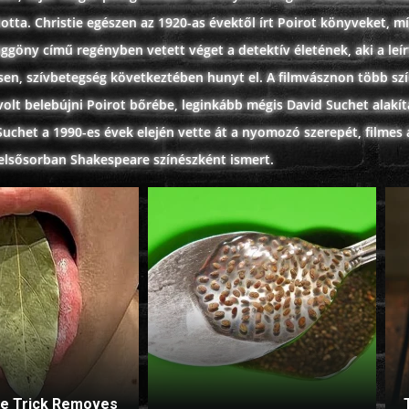
otta. Christie egészen az 1920-as évektől írt Poirot könyveket, 
ggöny című regényben vetett véget a detektív életének, aki a leí
esen, szívbetegség következtében hunyt el. A filmvásznon több sz
volt belebújni Poirot bőrébe, leginkább mégis David Suchet alakí
uchet a 1990-es évek elején vette át a nyomozó szerepét, filmes a
 elsősorban Shakespeare színészként ismert.
le Trick Removes