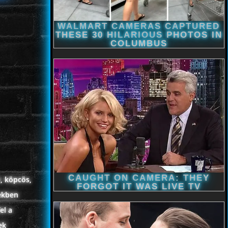
, köpcös,
vekben
el a
ek