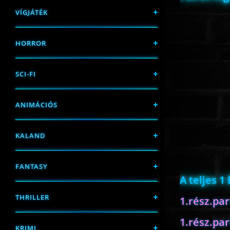
VÍGJÁTÉK
HORROR
SCI-FI
ANIMÁCIÓS
KALAND
FANTASY
A teljes 1
THRILLER
1.rész.par
1.rész.par
KRIMI