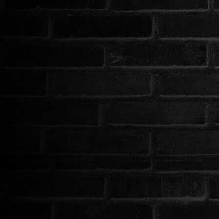
www.onlinefilmvilag2.eu,Copyright © 2017-2026 Az oldal nem tárol
semmilyen jogsértő tartalmat. Minden adat külső forrásból származik |
Frissítve: 2026.07.27
|
Fel ↑