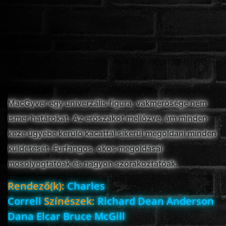
MacGyver egy univerzális figura, vakmerősége nem
ismer határokat. Az erőszakot mellőzve, ám minden
keze ügyébe kerülő kacattal sikerül megoldani minden
küldetését. Furfangos, okos megoldásai
mosolyogtatóak és nagyon szórakoztatóak.
Rendező(k):
Charles
Correll
Színészek:
Richard Dean Anderson
Dana Elcar Bruce McGill