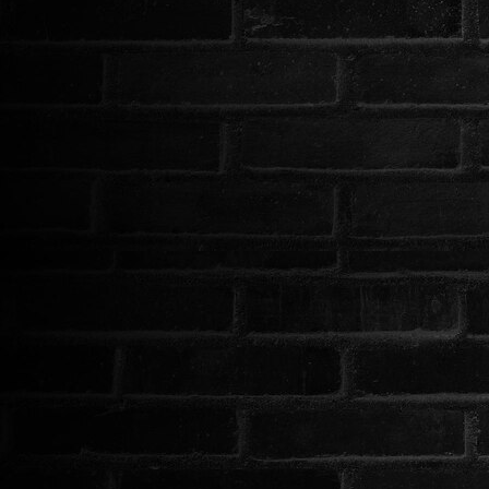
ROMANTIKUS
HÁBORÚS
KATASZTRÓFA
CSALÁDI
WESTERN
TÖRTÉNELMI
DOKUMENTUMFILMEK