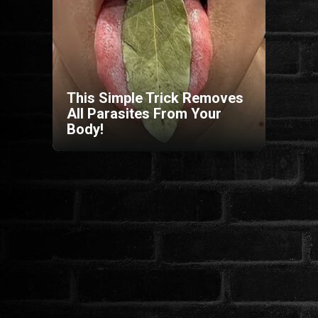
HORROR
SCI-FI
This Simple Trick Removes
ANIMÁCIÓS
All Parasites From Your
Body!
KALAND
FANTASY
THRILLER
KRIMI
DRÁMA