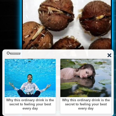
5 Parasite-Causing Foods You
Should Stop Eating Right Now
ARCHÍVUM
<<
AUGUSZTUS
>>