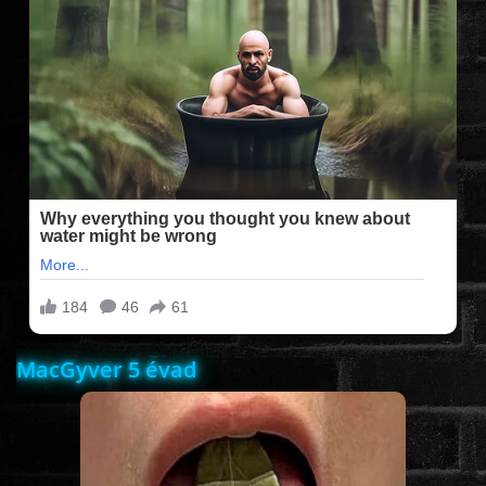
FILMEK (2025-ÖS)
FILMEK (2024-ES)
FILMEK (2023-AS)
FILMEK (2022-ES)
FELIRATOS FILMEK
MacGyver 5 évad
AKCIÓ
VÍGJÁTÉK