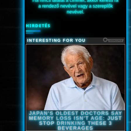
Ha nincs találat a címmel, akkor keress rá
a rendező nevével vagy a szereplők
nevével.
HIRDETÉS