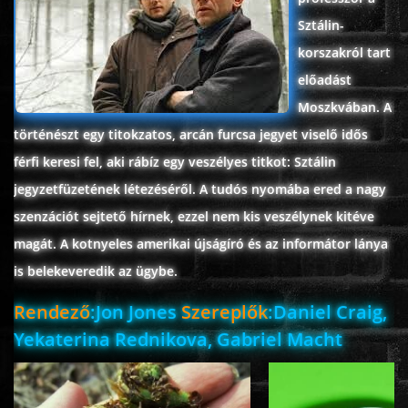
Sztálin-
ROMANTIKUS
korszakról tart
előadást
HÁBORÚS
Moszkvában. A
történészt egy titokzatos, arcán furcsa jegyet viselő idős
KATASZTRÓFA
férfi keresi fel, aki rábíz egy veszélyes titkot: Sztálin
jegyzetfüzetének létezéséről. A tudós nyomába ered a nagy
CSALÁDI
szenzációt sejtető hírnek, ezzel nem kis veszélynek kitéve
magát. A kotnyeles amerikai újságíró és az informátor lánya
WESTERN
is belekeveredik az ügybe.
Rendező
:Jon Jones
Szereplők
:Daniel Craig,
TÖRTÉNELMI
Yekaterina Rednikova, Gabriel Macht
DOKUMENTUMFILMEK