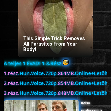
HORROR
SCI-FI
ANIMÁCIÓS
This Simple Trick Removes
All Parasites From Your
Body!
KALAND
A teljes 1 ÉVAD! 1-3.Rész.
FANTASY
1.rész
.Hun.Voice.720p.
864MB
.Online+Letölté
THRILLER
2.rész.
Hun.Voice.720p.
854MB
.Online+Letölté
3.rész.
Hun.Voice.720p.
848MB
.Online+Letölté
KRIMI
Kelso
DRÁMA
professzor a