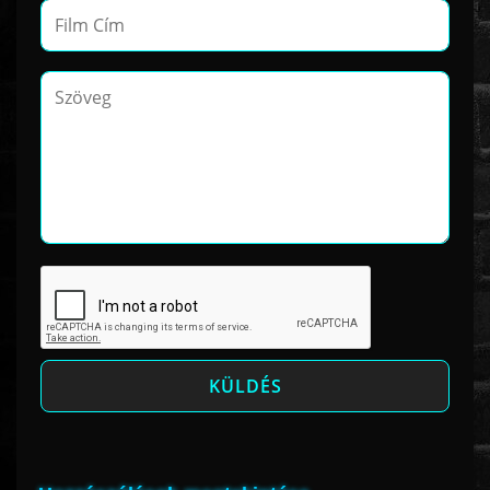
www.onlinefilmvilag2.eu,Copyright © 2017-2026 Az oldal nem tárol
semmilyen jogsértő tartalmat. Minden adat külső forrásból származik |
Frissítve: 2026.07.27
|
Fel ↑