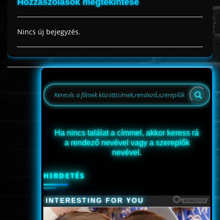
Hozzászólások megtekintése
Nincs új bejegyzés.
Ha nincs találat a címmel, akkor keress rá
a rendező nevével vagy a szereplők
nevével.
HIRDETÉS