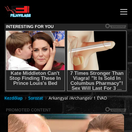
KEZDŐLAP
JOGI NYILATKOZAT,SEGÍTSÉG NYÚJTÁS,FELHASZNÁLÁSI
FELTÉTEL
AUDIO TRACK SWITCHING/HANGSÁV BEÁLLÍTÁSOK/
KÉRJÉL FILMET TŐLÜNK !
Kezdőlap
Sorozat
Arkangyal /Archangel/ 1 ÉVAD
2K & 4K FILMEK
FILMEK (2026-OS)