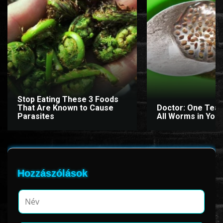
ÉLŐ ADÁSOK (LIVE)
SOROZAT
KARÁCSONYI FILMEK
Stop Eating These 3 Foods
PC-GAME
That Are Known to Cause
Doctor: One Teas
Parasites
All Worms in Your
Hozzászólások