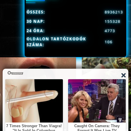
ÖSSZES:
8936213
30 NAP:
155328
24 ÓRA:
4773
OLDALON TARTÓZKODÓK
106
SZÁMA:
This Simple Trick Removes
Stop Eating These 