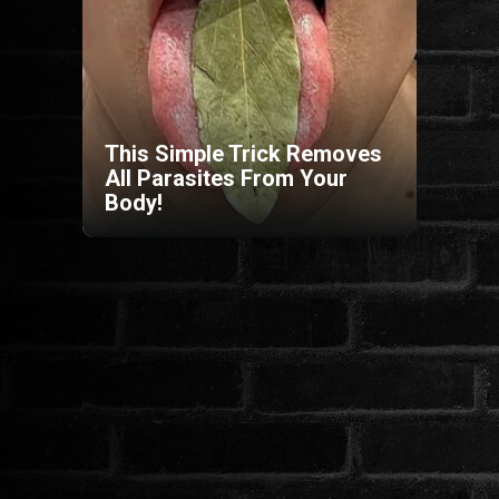
HORROR
SCI-FI
This Simple Trick Removes
ANIMÁCIÓS
All Parasites From Your
Body!
KALAND
FANTASY
THRILLER
KRIMI
DRÁMA