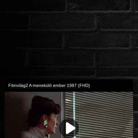
ROMANTIKUS
HÁBORÚS
KATASZTRÓFA
CSALÁDI
WESTERN
TÖRTÉNELMI
DOKUMENTUMFILMEK