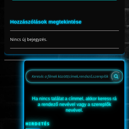
Hozzászólások megtekintése
Nincs új bejegyzés.
Ha nincs találat a címmel, akkor keress rá
a rendező nevével vagy a szereplők
nevével.
HIRDETÉS