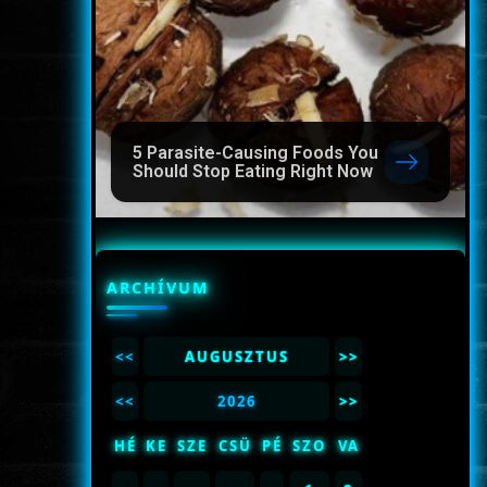
5 Parasite-Causing Foods You
Should Stop Eating Right Now
ARCHÍVUM
<<
AUGUSZTUS
>>
<<
2026
>>
HÉ
KE
SZE
CSÜ
PÉ
SZO
VA