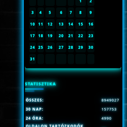
1
2
3
4
5
6
7
8
9
10
11
12
13
14
15
16
17
18
19
20
21
22
23
24
25
26
27
28
29
30
31
STATISZTIKA
ÖSSZES:
8949027
30 NAP:
157753
24 ÓRA:
4990
OLDALON TARTÓZKODÓK