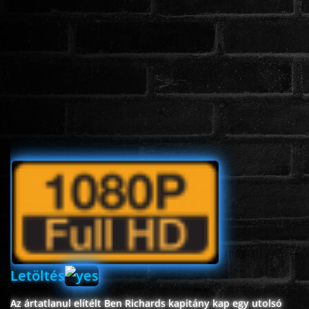
www.onlinefilmvilag2.eu,Copyright © 2017-2026 Az oldal nem tárol
semmilyen jogsértő tartalmat. Minden adat külső forrásból származik |
Frissítve: 2026.07.27
|
Fel ↑
Letöltés
Az ártatlanul elítélt Ben Richards kapitány kap egy utolsó