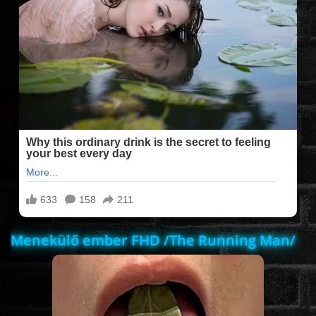
FILMEK (2025-ÖS)
FILMEK (2024-ES)
FILMEK (2023-AS)
FILMEK (2022-ES)
FELIRATOS FILMEK
Menekülő ember FHD /The Running Man/
AKCIÓ
VÍGJÁTÉK