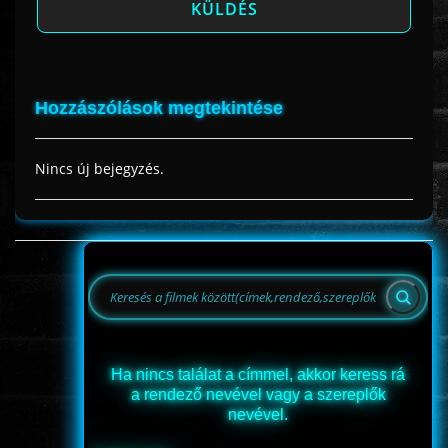
Hozzászólások megtekintése
Nincs új bejegyzés.
Ha nincs találat a címmel, akkor keress rá
a rendező nevével vagy a szereplők
nevével.