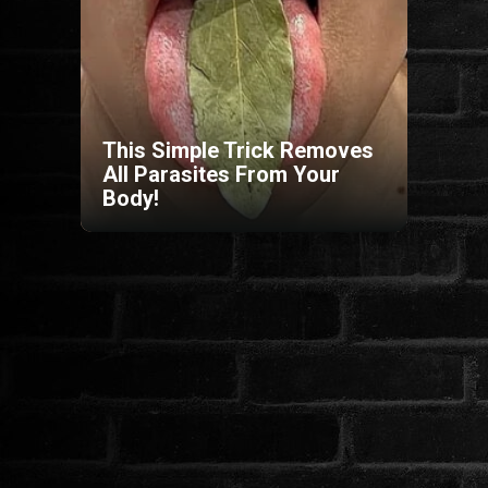
HORROR
SCI-FI
This Simple Trick Removes
ANIMÁCIÓS
All Parasites From Your
Body!
KALAND
FANTASY
THRILLER
KRIMI
DRÁMA