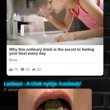
FILMEK (2025-ÖS)
FILMEK (2024-ES)
FILMEK (2023-AS)
FILMEK (2022-ES)
FELIRATOS FILMEK
Lockout - A titok nyitja /Lockout/
AKCIÓ
2019.07.11
VÍGJÁTÉK