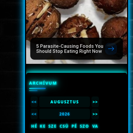
5 Parasite-Causing Foods You
Should Stop Eating Right Now
ARCHÍVUM
<<
AUGUSZTUS
>>
<<
2026
>>
HÉ
KE
SZE
CSÜ
PÉ
SZO
VA