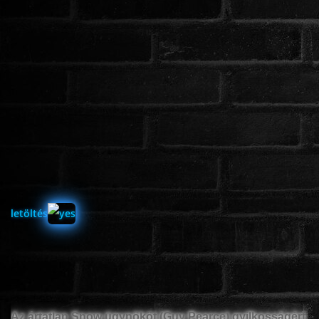
ÉLŐ ADÁSOK (LIVE)
SOROZAT
KARÁCSONYI FILMEK
PC-GAME
letöltés
Az ártatlan Snow ügynököt (Guy Pearce) gyilkosságért