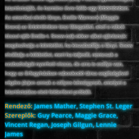
letartóztatják, és harminc évre ítélik egy űrbörtönben.
Az amerikai elnök lánya, Emilie Warnock (Maggie
www.onlinefilmvilag2.eu,Copyright © 2017-2026 Az oldal nem tárol
Grace) az űrbörtönben tesz látogatást, ahol a rabok
semmilyen jogsértő tartalmat. Minden adat külső forrásból származik |
túszul ejtik Emilie-t. Snow-nak ekkor alkut ajánlanak:
Frissítve: 2026.07.27
|
Fel ↑
megúszhatja a büntetést, ha kiszabadítja a lányt. Snow
elvállalja a küldetést, mert ha teljesíti, nemcsak a
szabadságát nyerheti vissza, de arra is esélye van,
hogy az űrfegyházban raboskodó társa segítségével
végére járjon annak a súlyos kémügynek, amelyet a
letartóztatása elott felderíteni próbált.
Rendező:
James Mather, Stephen St. Leger
Szereplők:
Guy Pearce, Maggie Grace,
Vincent Regan, Joseph Gilgun, Lennie
James