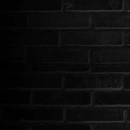
ROMANTIKUS
HÁBORÚS
KATASZTRÓFA
CSALÁDI
WESTERN
TÖRTÉNELMI
DOKUMENTUMFILMEK