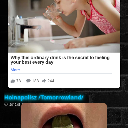
FILMEK (2025-ÖS)
FILMEK (2024-ES)
FILMEK (2023-AS)
FILMEK (2022-ES)
FELIRATOS FILMEK
Holnapolisz /Tomorrowland/
AKCIÓ
2019.05.30
VÍGJÁTÉK