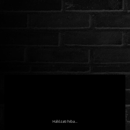
ROMANTIKUS
HÁBORÚS
KATASZTRÓFA
CSALÁDI
WESTERN
TÖRTÉNELMI
DOKUMENTUMFILMEK