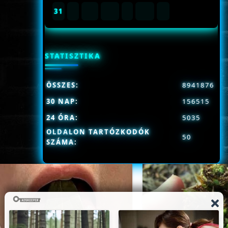
31
STATISZTIKA
ÖSSZES:
8941876
30 NAP:
156515
24 ÓRA:
5035
OLDALON TARTÓZKODÓK
50
SZÁMA: