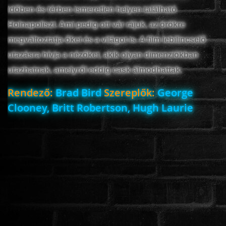
időben és térben ismeretlen helyen található
Holnapoliszt. Ami pedig ott vár rájuk, az örökre
www.onlinefilmvilag2.eu,Copyright © 2017-2026 Az oldal nem tárol
megváltoztatja őket és a világot is. A film lebilincselő
semmilyen jogsértő tartalmat. Minden adat külső forrásból származik |
utazásra hívja a nézőket, akik olyan dimenziókban
Frissítve: 2026.07.27
|
Fel ↑
utazhatnak, amelyről eddig cask álmodhattak.
Rendező:
Brad Bird
Szereplők:
George
Clooney, Britt Robertson, Hugh Laurie