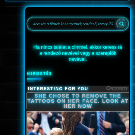
Ha nincs találat a címmel, akkor keress rá
a rendező nevével vagy a szereplők
nevével.
HIRDETÉS