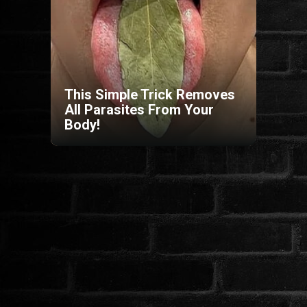
HORROR
SCI-FI
This Simple Trick Removes
ANIMÁCIÓS
All Parasites From Your
Body!
KALAND
FANTASY
THRILLER
KRIMI
DRÁMA