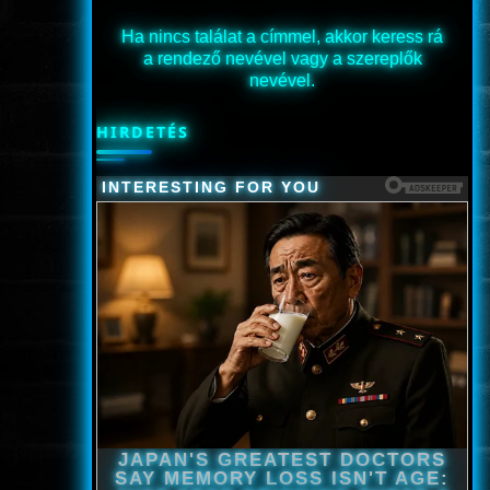
Ha nincs találat a címmel, akkor keress rá
a rendező nevével vagy a szereplők
nevével.
HIRDETÉS