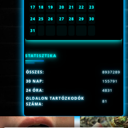
17
18
19
20
21
22
23
24
25
26
27
28
29
30
31
STATISZTIKA
ÖSSZES:
8937289
30 NAP:
155791
24 ÓRA:
4831
OLDALON TARTÓZKODÓK
81
SZÁMA: