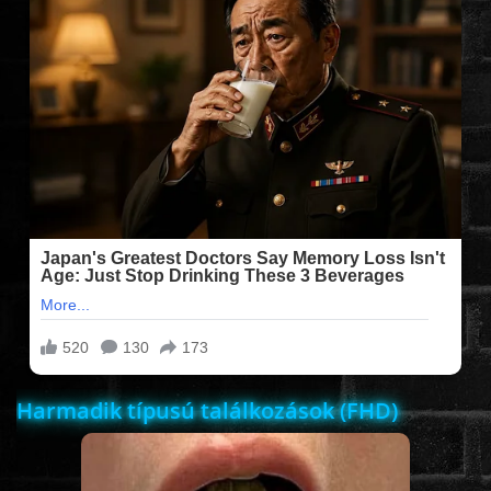
FILMEK (2025-ÖS)
FILMEK (2024-ES)
FILMEK (2023-AS)
FILMEK (2022-ES)
FELIRATOS FILMEK
AKCIÓ
Harmadik típusú találkozások (FHD)
VÍGJÁTÉK