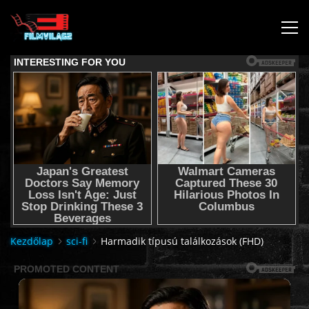
KEZDŐLAP
JOGI NYILATKOZAT,SEGÍTSÉG NYÚJTÁS,FELHASZNÁLÁSI
FELTÉTEL
AUDIO TRACK SWITCHING/HANGSÁV BEÁLLÍTÁSOK/
KÉRJÉL FILMET TŐLÜNK !
Kezdőlap
sci-fi
Harmadik típusú találkozások (FHD)
2K & 4K FILMEK
FILMEK (2026-OS)