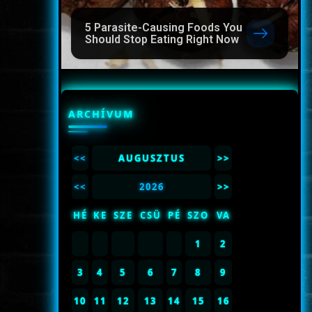
5 Parasite-Causing Foods You
Should Stop Eating Right Now
ARCHÍVUM
<<
AUGUSZTUS
>>
<<
2026
>>
HÉ
KE
SZE
CSÜ
PÉ
SZO
VA
1
2
3
4
5
6
7
8
9
10
11
12
13
14
15
16