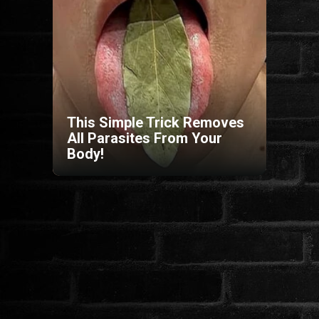
HORROR
SCI-FI
ANIMÁCIÓS
This Simple Trick Removes
All Parasites From Your
KALAND
Body!
FANTASY
THRILLER
KRIMI
DRÁMA