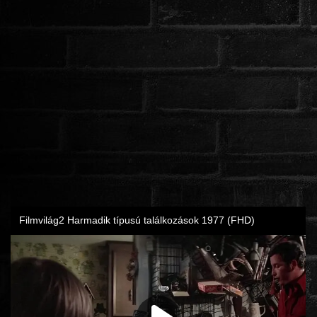
ROMANTIKUS
HÁBORÚS
KATASZTRÓFA
CSALÁDI
WESTERN
TÖRTÉNELMI
DOKUMENTUMFILMEK