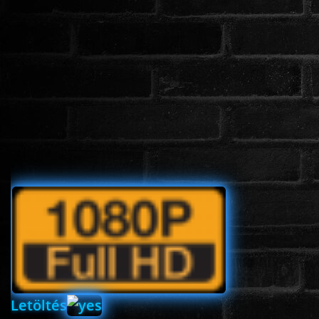
www.onlinefilmvilag2.eu,Copyright © 2017-2026 Az oldal nem tárol
semmilyen jogsértő tartalmat. Minden adat külső forrásból származik |
Frissítve: 2026.07.27
|
Fel ↑
Letöltés