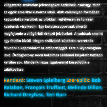
Világszerte szokatlan jelenségeket észlelnek, csakúgy, mint
az egyik amerikai kisváros lakói. Akik valamilyen formában
kapcsolatba kerültek az ufókkal, rejtélyesen és furcsán
kezdenek viselkedni. Egy kutatócsoportnak sikerül
megfejtenie a világűrből érkező jelzéseket. A tudósok szerint
egy földön kívüli, idegen civilizáció küldöttei szeretnék
felvenni a kapcsolatot az emberiséggel. Erre a Wyomingban
levő, Ördögtorony nevű hatalmas sziklánál kiépített bázison
kerülne sor. Mindenki lázas izgalommal készülődik a
találkozásra.
Rendező:
Steven Spielberg
Szereplők:
Bob
Balaban, François Truffaut, Melinda Dillon,
Richard Dreyfuss, Teri Garr