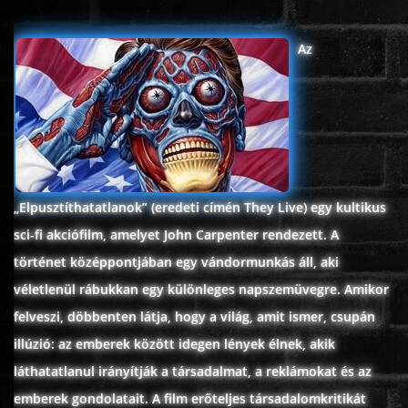
ÉLŐ ADÁSOK (LIVE)
Az
SOROZAT
KARÁCSONYI FILMEK
PC-GAME
„Elpusztíthatatlanok” (eredeti címén They Live) egy kultikus
sci-fi akciófilm, amelyet John Carpenter rendezett. A
történet középpontjában egy vándormunkás áll, aki
véletlenül rábukkan egy különleges napszemüvegre. Amikor
felveszi, döbbenten látja, hogy a világ, amit ismer, csupán
illúzió: az emberek között idegen lények élnek, akik
láthatatlanul irányítják a társadalmat, a reklámokat és az
emberek gondolatait. A film erőteljes társadalomkritikát