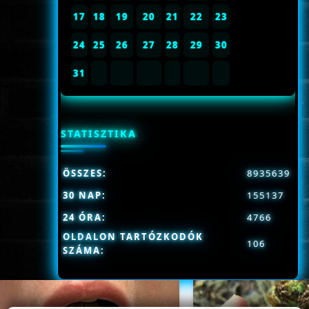
17
18
19
20
21
22
23
24
25
26
27
28
29
30
31
STATISZTIKA
ÖSSZES:
8935639
30 NAP:
155137
24 ÓRA:
4766
OLDALON TARTÓZKODÓK
106
SZÁMA: