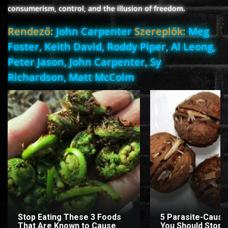
consumerism, control, and the illusion of freedom.
Rendező:
John Carpenter
Szereplők:
Meg
Foster, Keith David, Roddy Piper, Al Leong,
Peter Jason, John Carpenter, Sy
Richardson, Matt McColm
Stop Eating These 3 Foods
5 Parasite-Causi
That Are Known to Cause
You Should Stop E