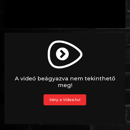
ROMANTIKUS
HÁBORÚS
KATASZTRÓFA
CSALÁDI
WESTERN
TÖRTÉNELMI
DOKUMENTUMFILMEK