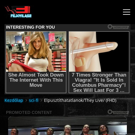
KEZDŐLAP
JOGI NYILATKOZAT,SEGÍTSÉG NYÚJTÁS,FELHASZNÁLÁSI
FELTÉTEL
AUDIO TRACK SWITCHING/HANGSÁV BEÁLLÍTÁSOK/
KÉRJÉL FILMET TŐLÜNK !
Kezdőlap
sci-fi
Elpusztíthatatlanok/They Live/ (FHD)
2K & 4K FILMEK
FILMEK (2026-OS)