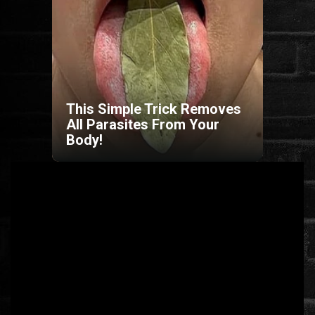
HORROR
SCI-FI
ANIMÁCIÓS
This Simple Trick Removes
All Parasites From Your
Body!
KALAND
FANTASY
THRILLER
KRIMI
DRÁMA