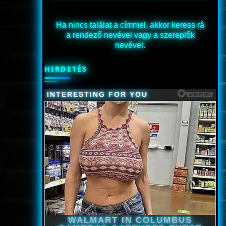
Ha nincs találat a címmel, akkor keress rá
a rendező nevével vagy a szereplők
nevével.
HIRDETÉS