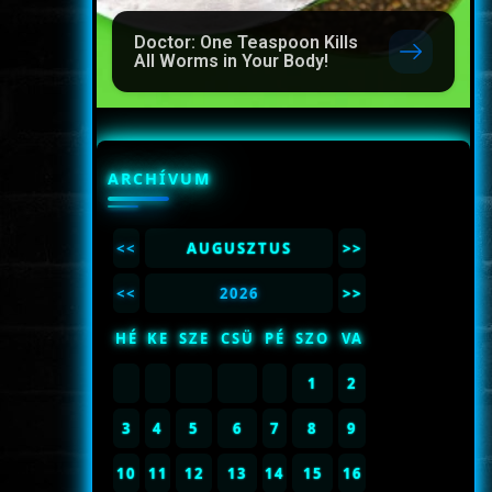
Doctor: One Teaspoon Kills
All Worms in Your Body!
ARCHÍVUM
<<
AUGUSZTUS
>>
<<
2026
>>
HÉ
KE
SZE
CSÜ
PÉ
SZO
VA
1
2
3
4
5
6
7
8
9
10
11
12
13
14
15
16