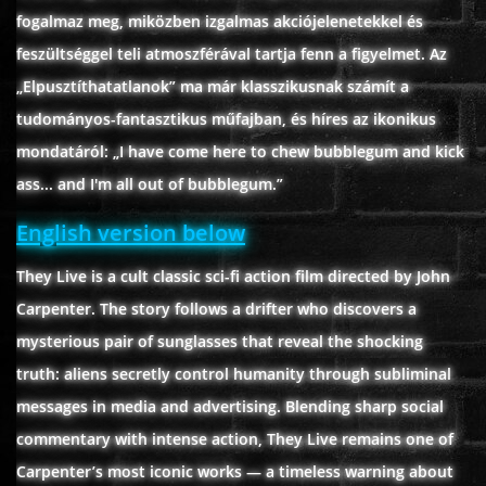
fogalmaz meg, miközben izgalmas akciójelenetekkel és
feszültséggel teli atmoszférával tartja fenn a figyelmet. Az
www.onlinefilmvilag2.eu,Copyright © 2017-2026 Az oldal nem tárol
„Elpusztíthatatlanok” ma már klasszikusnak számít a
semmilyen jogsértő tartalmat. Minden adat külső forrásból származik |
tudományos-fantasztikus műfajban, és híres az ikonikus
Frissítve: 2026.07.27
|
Fel ↑
mondatáról: „I have come here to chew bubblegum and kick
ass... and I'm all out of bubblegum.”
English version below
They Live is a cult classic sci-fi action film directed by John
Carpenter. The story follows a drifter who discovers a
mysterious pair of sunglasses that reveal the shocking
truth: aliens secretly control humanity through subliminal
messages in media and advertising. Blending sharp social
commentary with intense action, They Live remains one of
Carpenter’s most iconic works — a timeless warning about