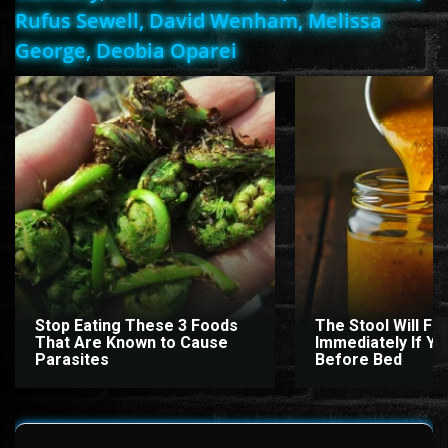
Rufus Sewell, David Wenham, Melissa
George, Deobia Oparei
Stop Eating These 3 Foods
The Stool Will Fly
That Are Known to Cause
Immediately If You
Parasites
Before Bed