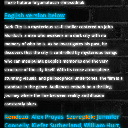
illúzió határai folyamatosan elmosódnak.
English version below
www.onlinefilmvilag2.eu,Copyright © 2017-2026 Az oldal nem tárol
Dark City is a mysterious sci-fi thriller centered on John
semmilyen jogsértő tartalmat. Minden adat külső forrásból származik |
Frissítve: 2026.07.27
|
Fel ↑
Murdoch, a man who awakens in a dark city with no
memory of who he is. As he investigates his past, he
discovers that the city is controlled by mysterious beings
who can manipulate people’s memories and the very
structure of the city itself. With its tense atmosphere,
stunning visuals, and philosophical undertones, the film is a
standout in the genre. Audiences embark on a thrilling
journey where the line between reality and illusion
constantly blurs.
Rendező:
Alex Proyas
Szereplők:
Jennifer
Connelly, Kiefer Sutherland, William Hurt,