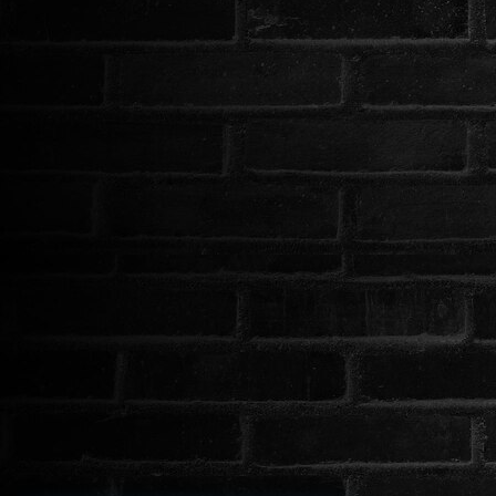
ROMANTIKUS
HÁBORÚS
KATASZTRÓFA
CSALÁDI
WESTERN
TÖRTÉNELMI
DOKUMENTUMFILMEK