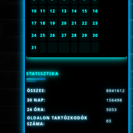
10
11
12
13
14
15
16
17
18
19
20
21
22
23
24
25
26
27
28
29
30
31
STATISZTIKA
ÖSSZES:
8941612
30 NAP:
156498
24 ÓRA:
5053
OLDALON TARTÓZKODÓK
65
SZÁMA: