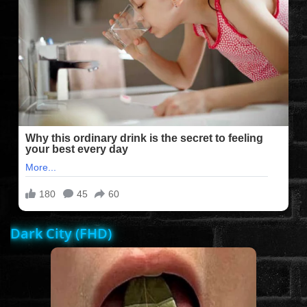
FILMEK (2025-ÖS)
FILMEK (2024-ES)
FILMEK (2023-AS)
FILMEK (2022-ES)
FELIRATOS FILMEK
Dark City (FHD)
AKCIÓ
VÍGJÁTÉK