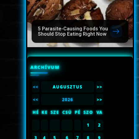
5 Parasite-Causing Foods You
Should Stop Eating Right Now
ARCHÍVUM
<<
AUGUSZTUS
>>
<<
2026
>>
HÉ
KE
SZE
CSÜ
PÉ
SZO
VA
1
2
3
4
5
6
7
8
9