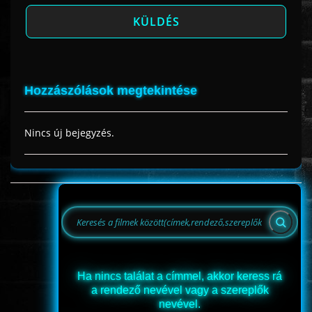
Hozzászólások megtekintése
Nincs új bejegyzés.
Ha nincs találat a címmel, akkor keress rá
a rendező nevével vagy a szereplők
nevével.