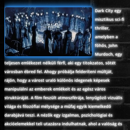
ÉLŐ ADÁSOK (LIVE)
Dark City egy
misztikus sci-fi
SOROZAT
thriller,
amelyben a
KARÁCSONYI FILMEK
főhős, John
Murdoch, egy
PC-GAME
teljesen emlékezet nélküli férfi, aki egy titokzatos, sötét
városban ébred fel. Ahogy próbálja felderíteni múltját,
rájön, hogy a várost uraló különös idegenek képesek
manipulálni az emberek emlékeit és az egész város
struktúráját. A film feszült atmoszférája, lenyűgöző vizuális
világa és filozófiai mélysége a műfaj egyik kiemelkedő
darabjává teszi. A nézők egy izgalmas, pszichológiai és
akcióelemekkel teli utazásra indulhatnak, ahol a valóság és