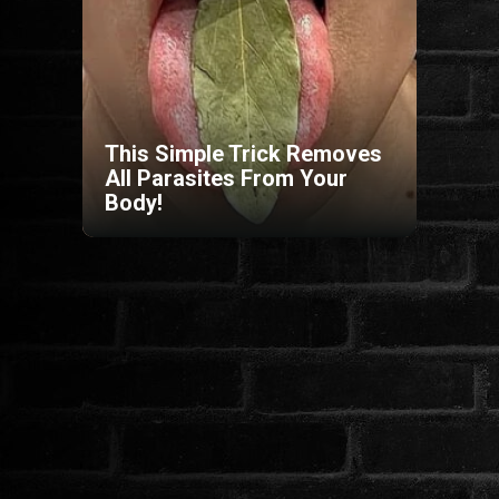
HORROR
SCI-FI
This Simple Trick Removes
ANIMÁCIÓS
All Parasites From Your
Body!
KALAND
FANTASY
THRILLER
KRIMI
DRÁMA