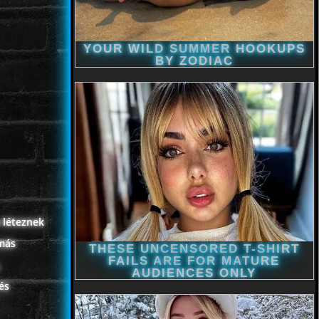
 léteznek
ymás
,
és