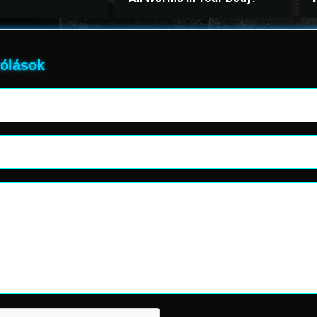
ólások