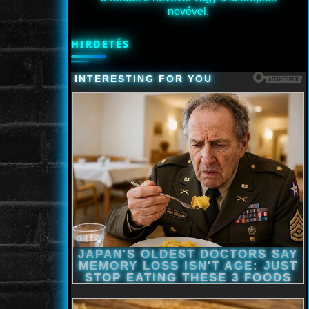
nevével.
HIRDETÉS