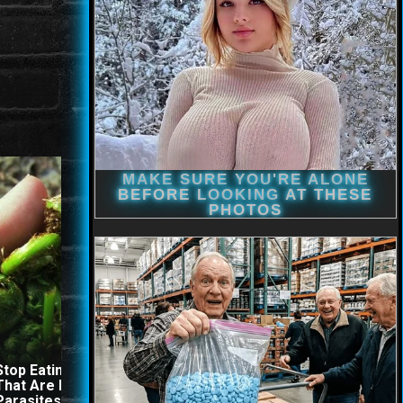
Stop Eating These 3 Foods
The Stool Will Fly Out
That Are Known to Cause
Immediately If You Drink I
Parasites
Before Bed