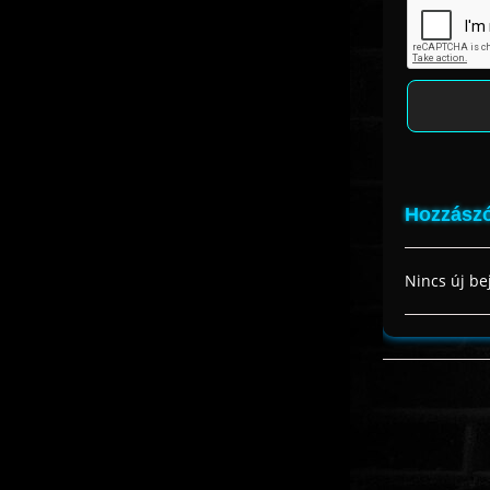
Hozzászó
Nincs új be