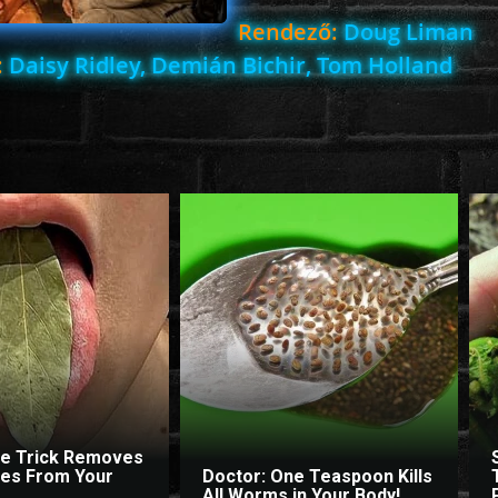
Rendező:
Doug Liman
:
Daisy Ridley, Demián Bichir, Tom Holland
le Trick Removes
ites From Your
Doctor: One Teaspoon Kills
All Worms in Your Body!