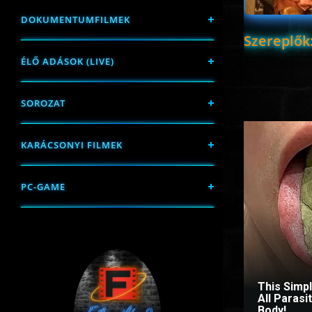
DOKUMENTUMFILMEK
Szereplők
ÉLŐ ADÁSOK (LIVE)
SOROZAT
KARÁCSONYI FILMEK
PC-GAME
This Simp
All Paras
Body!