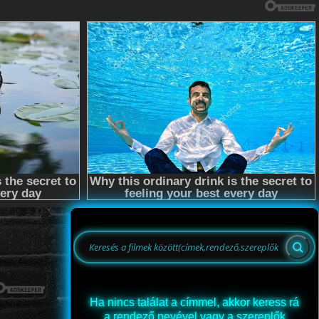
Ha nincs találat a címmel, akkor keress rá
a rendező nevével vagy a szereplők