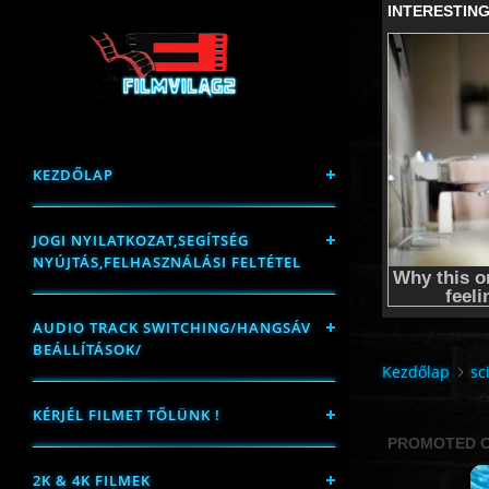
KEZDŐLAP
JOGI NYILATKOZAT,SEGÍTSÉG
NYÚJTÁS,FELHASZNÁLÁSI FELTÉTEL
AUDIO TRACK SWITCHING/HANGSÁV
BEÁLLÍTÁSOK/
Kezdőlap
sci
KÉRJÉL FILMET TŐLÜNK !
2K & 4K FILMEK