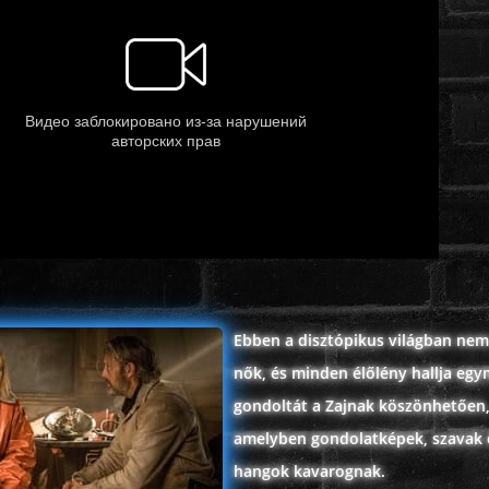
Ebben a disztópikus világban nem
nők, és minden élőlény hallja eg
gondoltát a Zajnak köszönhetően
amelyben gondolatképek, szavak 
hangok kavarognak.