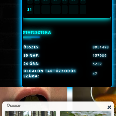
31
STATISZTIKA
ÖSSZES:
8951498
30 NAP:
157989
24 ÓRA:
5222
OLDALON TARTÓZKODÓK
47
SZÁMA: