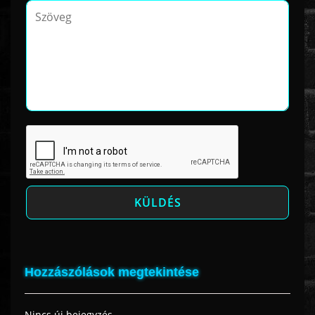
Hozzászólások megtekintése
Nincs új bejegyzés.