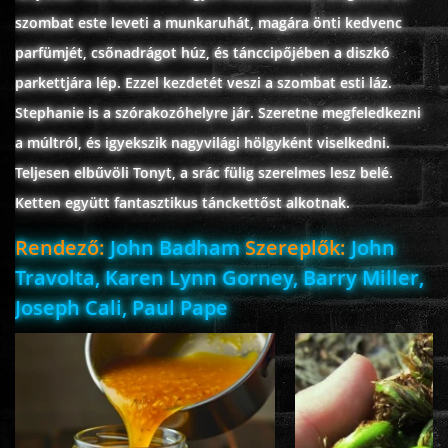
szombat este leveti a munkaruhát, magára önti kedvenc
ÉLŐ ADÁSOK (LIVE)
parfümjét, csőnadrágot húz, és tánccipőjében a diszkó
parkettjára lép. Ezzel kezdetét veszi a szombat esti láz.
SOROZAT
Stephanie is a szórakozóhelyre jár. Szeretne megfeledkezni
a múltról, és igyekszik nagyvilági hölgyként viselkedni.
KARÁCSONYI FILMEK
Teljesen elbűvöli Tonyt, a srác fülig szerelmes lesz belé.
Ketten együtt fantasztikus tánckettőst alkotnak.
PC-GAME
Rendező:
John Badham
Szereplők:
John
Travolta, Karen Lynn Gorney, Barry Miller,
Joseph Cali, Paul Pape