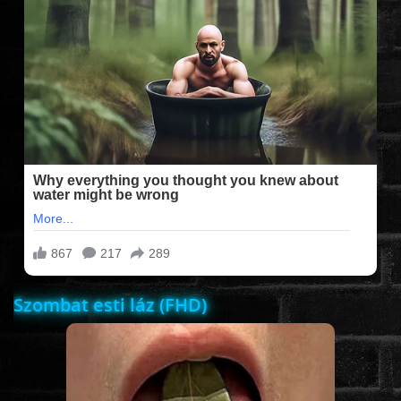
FILMEK (2025-ÖS)
FILMEK (2024-ES)
FILMEK (2023-AS)
FILMEK (2022-ES)
FELIRATOS FILMEK
Szombat esti láz (FHD)
AKCIÓ
VÍGJÁTÉK