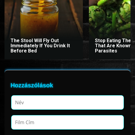
www.onlinefilmvilag2.eu,Copyright © 2017-2026 Az oldal nem tárol
semmilyen jogsértő tartalmat. Minden adat külső forrásból származik |
Frissítve: 2026.07.27
|
Fel ↑
The Stool Will Fly Out
Stop Eating Thes
Immediately If You Drink It
That Are Known 
Before Bed
Parasites
Hozzászólások