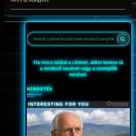
Ha nincs találat a címmel, akkor keress rá
a rendező nevével vagy a szereplők
nevével.
HIRDETÉS