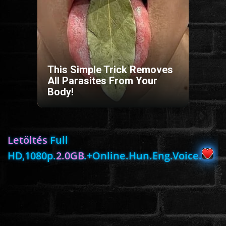
HORROR
SCI-FI
This Simple Trick Removes
ANIMÁCIÓS
All Parasites From Your
Body!
KALAND
FANTASY
Letöltés
Full
HD,1080p.
2.0GB
.+Online.Hun.Eng.Voice.
THRILLER
KRIMI
DRÁMA