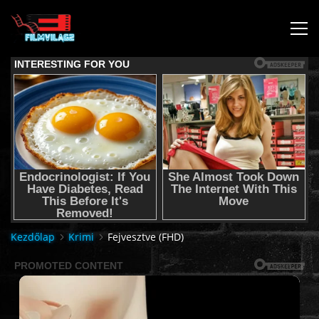
KEZDŐLAP
JOGI NYILATKOZAT,SEGÍTSÉG NYÚJTÁS,FELHASZNÁLÁSI
FELTÉTEL
AUDIO TRACK SWITCHING/HANGSÁV BEÁLLÍTÁSOK/
KÉRJÉL FILMET TŐLÜNK !
Kezdőlap
Krimi
Fejvesztve (FHD)
2K & 4K FILMEK
FILMEK (2026-OS)