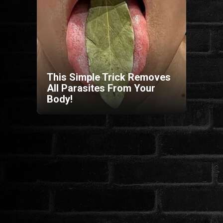
HORROR
SCI-FI
ANIMÁCIÓS
This Simple Trick Removes
All Parasites From Your
Body!
KALAND
FANTASY
THRILLER
KRIMI
DRÁMA