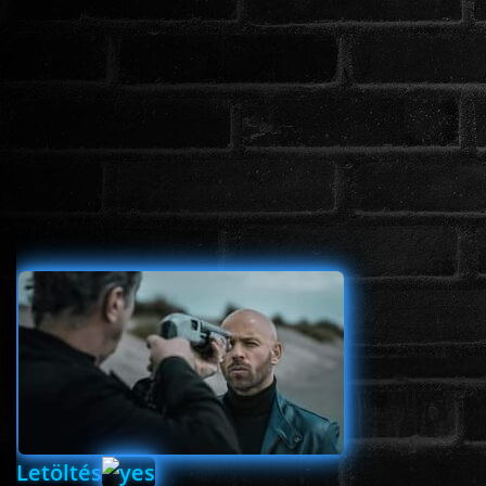
www.onlinefilmvilag2.eu,Copyright © 2017-2026 Az oldal nem tárol
semmilyen jogsértő tartalmat. Minden adat külső forrásból származik |
Frissítve: 2026.07.27
|
Fel ↑
Letöltés