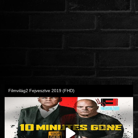
ROMANTIKUS
HÁBORÚS
KATASZTRÓFA
CSALÁDI
WESTERN
TÖRTÉNELMI
DOKUMENTUMFILMEK