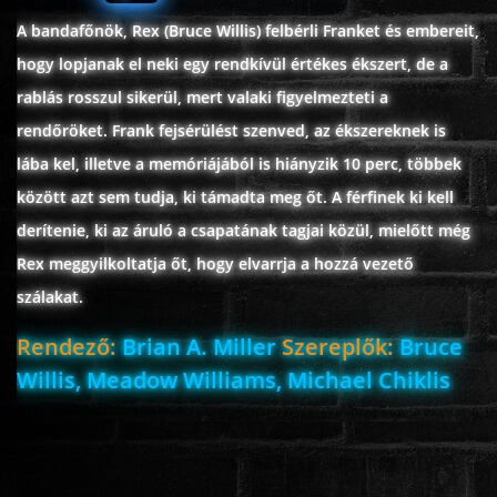
A bandafőnök, Rex (Bruce Willis) felbérli Franket és embereit,
hogy lopjanak el neki egy rendkívül értékes ékszert, de a
rablás rosszul sikerül, mert valaki figyelmezteti a
rendőröket. Frank fejsérülést szenved, az ékszereknek is
lába kel, illetve a memóriájából is hiányzik 10 perc, többek
között azt sem tudja, ki támadta meg őt. A férfinek ki kell
derítenie, ki az áruló a csapatának tagjai közül, mielőtt még
Rex meggyilkoltatja őt, hogy elvarrja a hozzá vezető
szálakat.
Rendező:
Brian A. Miller
Szereplők:
Bruce
Willis, Meadow Williams, Michael Chiklis