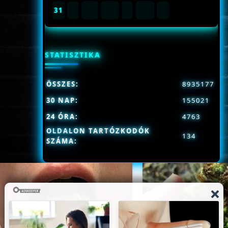
31
STATISZTIKA
ÖSSZES:
8935177
30 NAP:
155021
24 ÓRA:
4763
OLDALON TARTÓZKODÓK
134
SZÁMA: