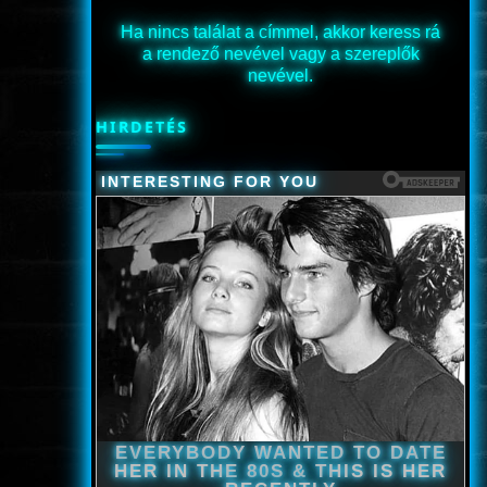
Ha nincs találat a címmel, akkor keress rá
a rendező nevével vagy a szereplők
nevével.
HIRDETÉS