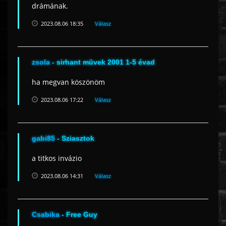
drámának.
2023.08.06 18:35
Válasz
zsola
- sirhant müvek 2001 1-5 évad
ha megvan köszönöm
2023.08.06 17:22
Válasz
gabi85
- Sziasztok
a titkos invázio
2023.08.06 14:31
Válasz
Csabika
- Free Guy