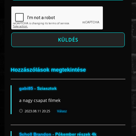
Hozzászólások megtekintése
gabi85
- Sziasztok
a nagy csapat filmek
2023.08.11 20:25
Válasz
Scholl Brandon
- Pókember részek 4k