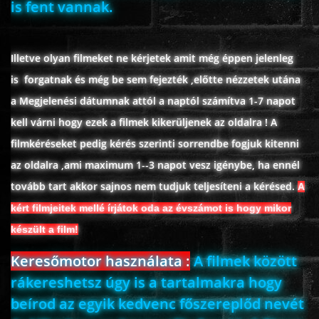
is fent vannak.
ROMANTIKUS
Illetve olyan filmeket ne kérjetek amit még éppen jelenleg
is forgatnak és még be sem fejezték ,előtte nézzetek utána
HÁBORÚS
a Megjelenési dátumnak attól a naptól számítva 1-7 napot
kell várni hogy ezek a filmek kikerüljenek az oldalra ! A
KATASZTRÓFA
filmkéréseket pedig kérés szerinti sorrendbe fogjuk kitenni
az oldalra ,ami maximum 1--3 napot vesz igénybe, ha ennél
CSALÁDI
tovább tart akkor sajnos nem tudjuk teljesíteni a kérésed.
A
kért filmjeitek mellé írjátok oda az évszámot is hogy mikor
WESTERN
készült a film!
TÖRTÉNELMI
Keresőmotor használata :
A filmek között
rákereshetsz úgy is a tartalmakra hogy
DOKUMENTUMFILMEK
beírod az egyik kedvenc főszereplőd nevét