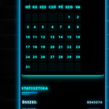
HÉ
KE
SZE
CSÜ
PÉ
SZO
VA
1
2
3
4
5
6
7
8
9
10
11
12
13
14
15
16
17
18
19
20
21
22
23
24
25
26
27
28
29
30
31
STATISZTIKA
ÖSSZES:
8945074