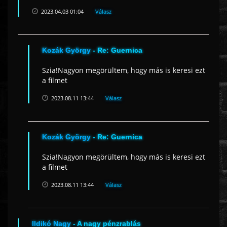
2023.04.03 01:04
Válasz
Kozák György
- Re: Guernica
Szia!Nagyon megörültem, hogy más is keresi ezt
a filmet
2023.08.11 13:44
Válasz
Kozák György
- Re: Guernica
Szia!Nagyon megörültem, hogy más is keresi ezt
a filmet
2023.08.11 13:44
Válasz
Ildikó Nagy
- A nagy pénzrablás