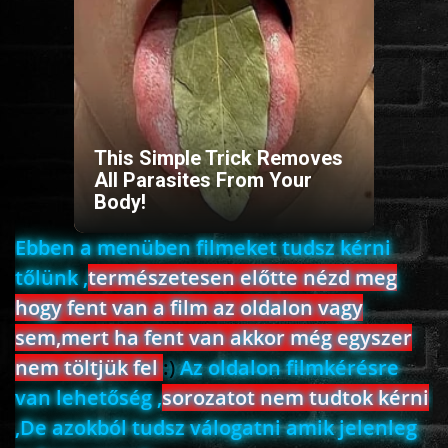
HORROR
SCI-FI
ANIMÁCIÓS
This Simple Trick Removes
All Parasites From Your
Body!
KALAND
Ebben a menüben filmeket tudsz kérni
FANTASY
tőlünk ,
természetesen előtte nézd meg
hogy fent van a film az oldalon vagy
THRILLER
sem,mert ha fent van akkor még egyszer
nem töltjük fel
:)
Az oldalon filmkérésre
KRIMI
van lehetőség ,
sorozatot nem tudtok kérni
,De azokból tudsz válogatni amik jelenleg
DRÁMA