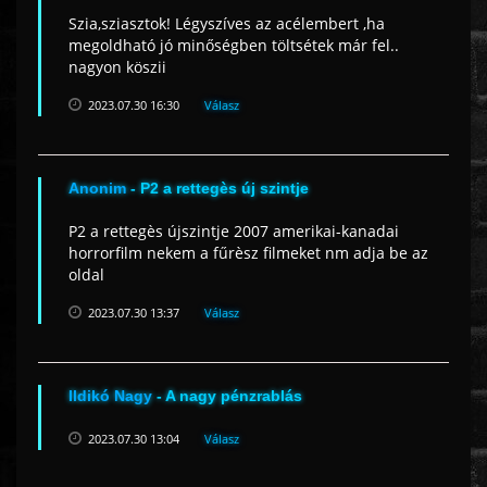
Szia,sziasztok! Légyszíves az acélembert ,ha
megoldható jó minőségben töltsétek már fel..
nagyon köszii
2023.07.30 16:30
Válasz
Anonim
- P2 a rettegès új szintje
P2 a rettegès újszintje 2007 amerikai-kanadai
horrorfilm nekem a fűrèsz filmeket nm adja be az
oldal
2023.07.30 13:37
Válasz
Ildikó Nagy
- A nagy pénzrablás
2023.07.30 13:04
Válasz