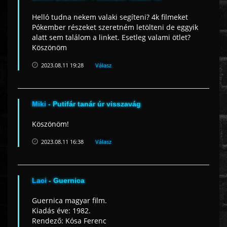
Helló tudna nekem valaki segíteni? 4k filmeket
Pókember részeket szeretném letölteni de eggyik
alatt sem találom a linket. Esetleg valami ötlet?
Köszönöm
2023.08.11 19:28
Válasz
Miki
- Putifár tanár úr visszavág
Köszönöm!
2023.08.11 16:38
Válasz
Laci
- Guernica
Guernica magyar film.
Kiadás éve: 1982.
Rendező: Kósa Ferenc