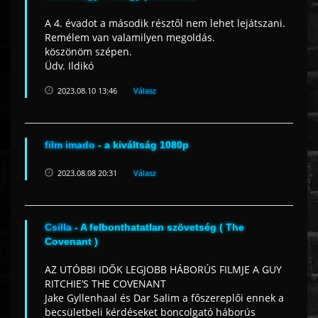
A 4. évadot a második résztől nem lehet lejátszani.
Remélem van valamilyen megoldás.
köszönöm szépen.
Üdv. Ildikó
2023.08.10 13:46
Válasz
film imado
- a kiváltság 1080p
2023.08.08 20:31
Válasz
Csilla
- A felbonthatatlan szövetség ( The
Covenant )
AZ UTÓBBI IDŐK LEGJOBB HÁBORÚS FILMJE A GUY
RITCHIE’S THE COVENANT
Jake Gyllenhaal és Dar Salim a főszereplői ennek a
becsületbeli kérdéseket boncolgató háborús