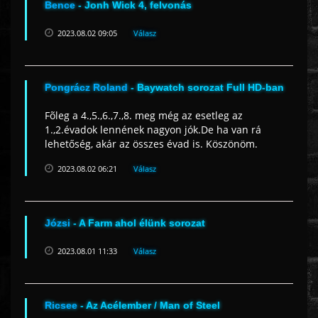
Bence
- Jonh Wick 4, felvonás
2023.08.02 09:05
Válasz
Pongrácz Roland
- Baywatch sorozat Full HD-ban
Fõleg a 4.,5.,6.,7.,8. meg még az esetleg az
1.,2.évadok lennének nagyon jók.De ha van rá
lehetőség, akár az összes évad is. Köszönöm.
2023.08.02 06:21
Válasz
Józsi
- A Farm ahol élünk sorozat
2023.08.01 11:33
Válasz
Ricsee
- Az Acélember / Man of Steel