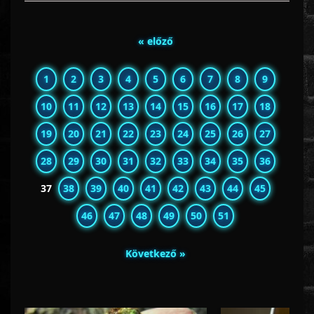
« előző
1
2
3
4
5
6
7
8
9
10
11
12
13
14
15
16
17
18
19
20
21
22
23
24
25
26
27
28
29
30
31
32
33
34
35
36
37
38
39
40
41
42
43
44
45
46
47
48
49
50
51
Következő »