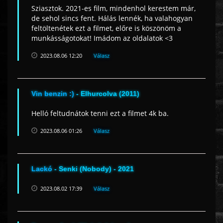
Sziasztok. 2021-es film, mindenhol kerestem már,
de sehol sincs fent. Hálás lennék, ha valahogyan
feltöltenétek ezt a filmet, előre is köszönöm a
munkásságotokat! Imádom az oldalatok <3
2023.08.06 12:20
Válasz
Vin benzin :)
- Elhurcolva (2011)
Helló feltudnátok tenni ezt a filmet 4k ba.
2023.08.06 01:26
Válasz
Lackó
- Senki (Nobody) - 2021
2023.08.02 17:39
Válasz