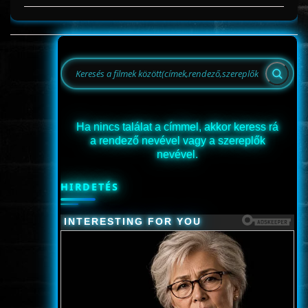
Ha nincs találat a címmel, akkor keress rá
a rendező nevével vagy a szereplők
nevével.
HIRDETÉS