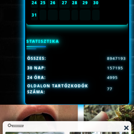
24
25
26
27
28
29
30
31
STATISZTIKA
ÖSSZES:
8947193
30 NAP:
157195
24 ÓRA:
4995
OLDALON TARTÓZKODÓK
77
SZÁMA: