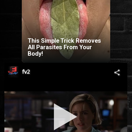
HORROR
SCI-FI
This Simple Trick Removes
ANIMÁCIÓS
All Parasites From Your
Body!
KALAND
FANTASY
THRILLER
KRIMI
DRÁMA