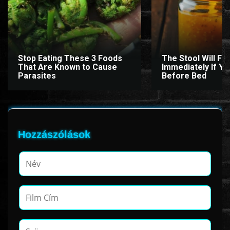
www.onlinefilmvilag2.eu,Copyright © 2017-2026 Az oldal nem tárol
semmilyen jogsértő tartalmat. Minden adat külső forrásból származik |
Stop Eating These 3 Foods
The Stool Will Fly
Frissítve: 2026.07.27
|
Fel ↑
That Are Known to Cause
Immediately If You
Parasites
Before Bed
Hozzászólások