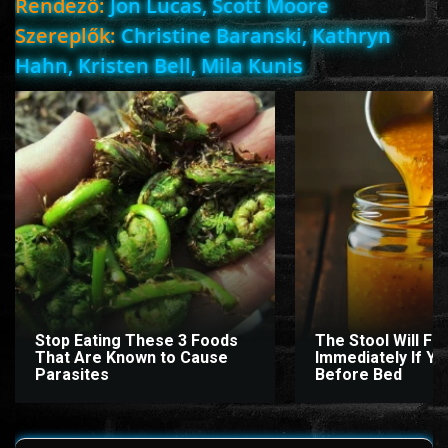
Rendező:
Jon Lucas, Scott Moore
Szereplők:
Christine Baranski, Kathryn
Hahn, Kristen Bell, Mila Kunis
www.onlinefilmvilag2.eu,Copyright © 2017-2026 Az oldal nem tárol
semmilyen jogsértő tartalmat. Minden adat külső forrásból származik |
Frissítve: 2026.07.27
|
Fel ↑
Stop Eating These 3 Foods
The Stool Will Fly
That Are Known to Cause
Immediately If You
Parasites
Before Bed