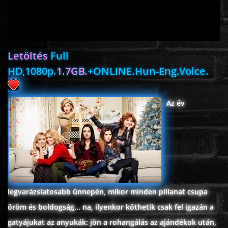
ROMANTIKUS
Letöltés
Full
HÁBORÚS
HD,1080p.
1.7GB.
+ONLINE.Hun-Eng.Voice.
KATASZTRÓFA
Az év
CSALÁDI
WESTERN
TÖRTÉNELMI
legvarázslatosabb ünnepén, mikor minden pillanat csupa
öröm és boldogság... na, ilyenkor köthetik csak fel igazán a
DOKUMENTUMFILMEK
gatyájukat az anyukák: jön a rohangálás az ajándékok után,