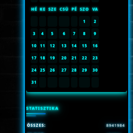
HÉ
KE
SZE
CSÜ
PÉ
SZO
VA
1
2
3
4
5
6
7
8
9
10
11
12
13
14
15
16
17
18
19
20
21
22
23
24
25
26
27
28
29
30
31
STATISZTIKA
ÖSSZES:
8941984