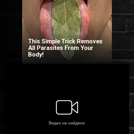
HORROR
SCI-FI
This Simple Trick Removes
ANIMÁCIÓS
All Parasites From Your
Body!
KALAND
FANTASY
THRILLER
KRIMI
DRÁMA