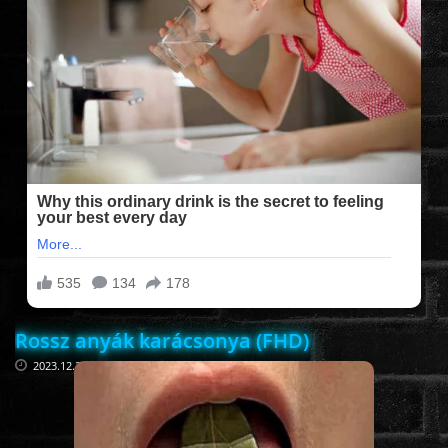
FILMEK (2025-ÖS)
FILMEK (2024-ES)
FILMEK (2023-AS)
FILMEK (2022-ES)
FELIRATOS FILMEK
Rossz anyák karácsonya (FHD)
AKCIÓ
2023.12.27
VÍGJÁTÉK