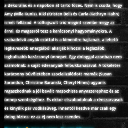
a dekorálás és a napokon át tartó főzés. Nem is csoda, hogy
ÉLŐ ADÁSOK (LIVE)
Amy (Mila Kunis), Kiki (Kristen Bell) és Carla (Kathryn Hahn)
ismét fellázad. A túlhajszolt trió megint szembe megy az
SOROZAT
árral, és magasról tesz a karácsonyi hagyományokra. A
szabadelvű anyák ezúttal is a kimenőre hajtanak, a lehető
KARÁCSONYI FILMEK
legkevesebb energiából akarják kihozni a leglazább,
legbulisabb karácsonyi ünnepet. Egy dologgal azonban nem
PC-GAME
számolnak: a saját édesanyáik felbukkanásával. A tökéletes
karácsony bűvöletében szocializálódott mamák (Susan
Sarandon, Christine Baranski, Cheryl Hines) ugyanis
ragaszkodnak a jól bevált mazochista anyaszerephez és az
ünnep szentségéhez. És ekkor elszabadulnak a rénszarvasok
és kinyílik pár vodkásüveg. Innentől kezdve már csak egy
dolog biztos: ez az éj nem lesz csendes...