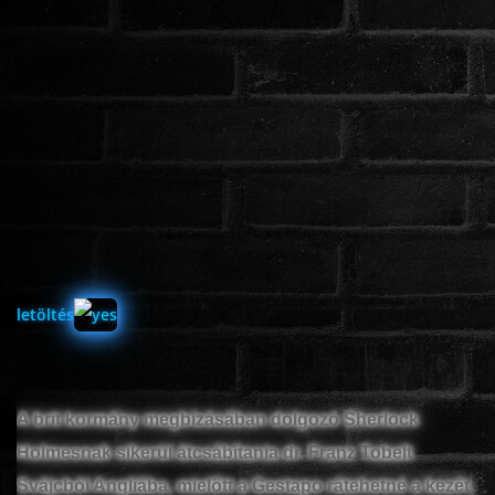
ÉLŐ ADÁSOK (LIVE)
SOROZAT
KARÁCSONYI FILMEK
PC-GAME
letöltés
A brit kormány megbízásában dolgozó Sherlock
Holmesnak sikerül átcsábítania dr. Franz Tobelt
Svájcból Angliába, mielőtt a Gestapo rátehetné a kezét.