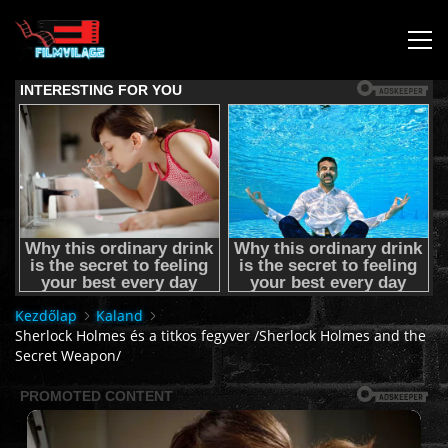
KEZDŐLAP
JOGI NYILATKOZAT,SEGÍTSÉG NYÚJTÁS,FELHASZNÁLÁSI
FELTÉTEL
AUDIO TRACK SWITCHING/HANGSÁV BEÁLLÍTÁSOK/
Kezdőlap
Kaland
KÉRJÉL FILMET TŐLÜNK !
Sherlock Holmes és a titkos fegyver /Sherlock Holmes and the
Secret Weapon/
2K & 4K FILMEK
FILMEK (2026-OS)