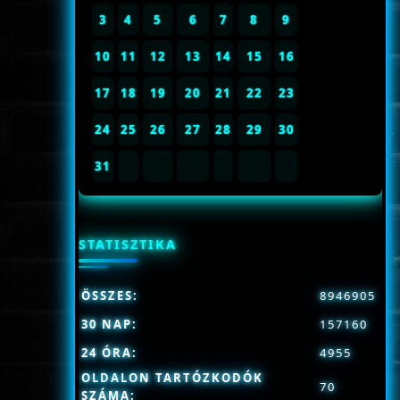
3
4
5
6
7
8
9
10
11
12
13
14
15
16
17
18
19
20
21
22
23
24
25
26
27
28
29
30
31
STATISZTIKA
ÖSSZES:
8946905
30 NAP:
157160
24 ÓRA:
4955
OLDALON TARTÓZKODÓK
70
SZÁMA: