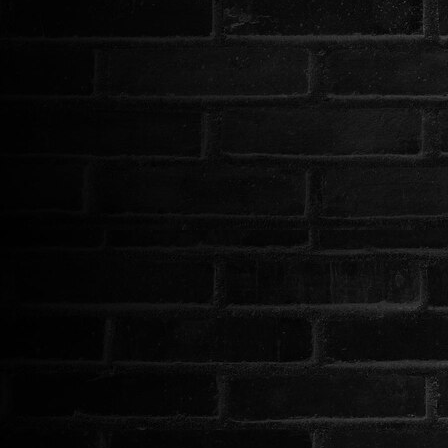
ROMANTIKUS
HÁBORÚS
KATASZTRÓFA
CSALÁDI
WESTERN
TÖRTÉNELMI
DOKUMENTUMFILMEK