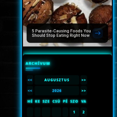
5 Parasite-Causing Foods You
Should Stop Eating Right Now
ARCHÍVUM
<<
AUGUSZTUS
>>
<<
2026
>>
HÉ
KE
SZE
CSÜ
PÉ
SZO
VA
1
2