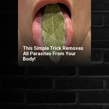
HORROR
SCI-FI
ANIMÁCIÓS
This Simple Trick Removes
KALAND
All Parasites From Your
Body!
FANTASY
THRILLER
KRIMI
DRÁMA