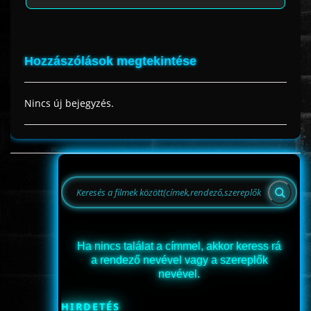
Hozzászólások megtekintése
Nincs új bejegyzés.
Ha nincs találat a címmel, akkor keress rá
a rendező nevével vagy a szereplők
nevével.
HIRDETÉS