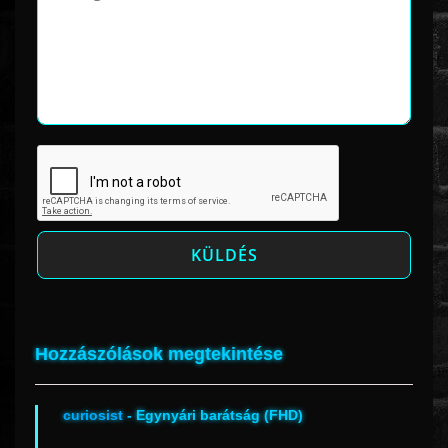
Hozzászólások megtekintése
curiosist
- Egynyári barátság (FHD)