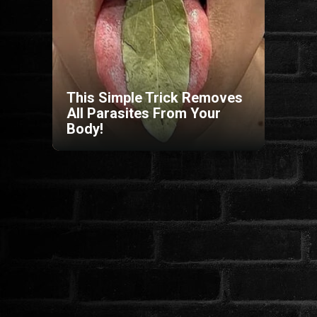
HORROR
SCI-FI
This Simple Trick Removes
ANIMÁCIÓS
All Parasites From Your
Body!
KALAND
FANTASY
THRILLER
KRIMI
DRÁMA