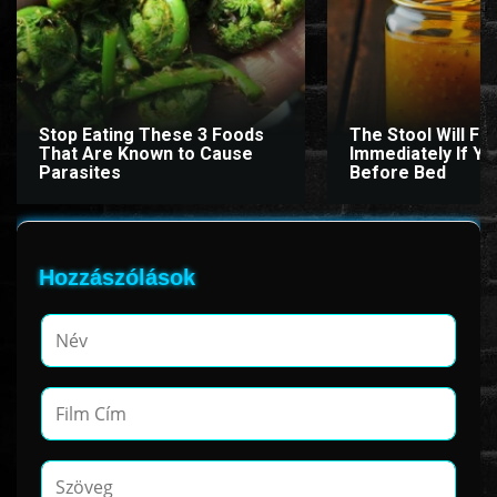
www.onlinefilmvilag2.eu,Copyright © 2017-2026 Az oldal nem tárol
semmilyen jogsértő tartalmat. Minden adat külső forrásból származik |
Frissítve: 2026.07.27
|
Fel ↑
Stop Eating These 3 Foods
The Stool Will Fly
That Are Known to Cause
Immediately If You
Parasites
Before Bed
Hozzászólások