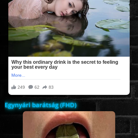
FILMEK (2025-ÖS)
FILMEK (2024-ES)
FILMEK (2023-AS)
FILMEK (2022-ES)
FELIRATOS FILMEK
Egynyári barátság (FHD)
AKCIÓ
VÍGJÁTÉK