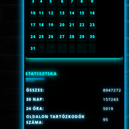
3
4
5
6
7
8
9
10
11
12
13
14
15
16
17
18
19
20
21
22
23
24
25
26
27
28
29
30
31
STATISZTIKA
ÖSSZES:
8947272
30 NAP:
157243
24 ÓRA:
5019
OLDALON TARTÓZKODÓK
95
SZÁMA: