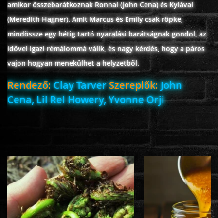
amikor összebarátkoznak Ronnal (John Cena) és Kylával
ÉLŐ ADÁSOK (LIVE)
(Meredith Hagner). Amit Marcus és Emily csak röpke,
mindössze egy hétig tartó nyaralási barátságnak gondol, az
SOROZAT
idővel igazi rémálommá válik, és nagy kérdés, hogy a páros
vajon hogyan menekülhet a helyzetből.
KARÁCSONYI FILMEK
Rendező:
Clay Tarver
Szereplők:
John
Cena, Lil Rel Howery, Yvonne Orji
PC-GAME