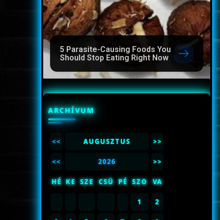
5 Parasite-Causing Foods You
Should Stop Eating Right Now
ARCHÍVUM
<<
AUGUSZTUS
>>
<<
2026
>>
HÉ
KE
SZE
CSÜ
PÉ
SZO
VA
1
2