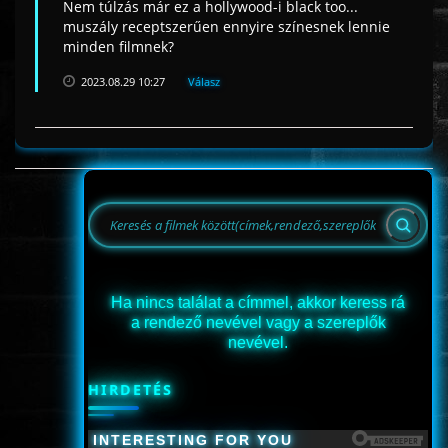
Nem túlzás már ez a hollywood-i black too...
muszály receptszerűen ennyire színesnek lennie
minden filmnek?
2023.08.29 10:27
Válasz
Ha nincs találat a címmel, akkor keress rá
a rendező nevével vagy a szereplők
nevével.
HIRDETÉS