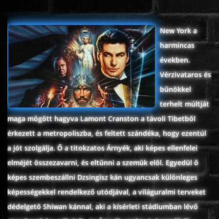
ÉLŐ ADÁSOK (LIVE)
New York a
SOROZAT
harmincas
években.
KARÁCSONYI FILMEK
Vérzivataros és
bűnökkel
PC-GAME
terhelt múltját
maga mögött hagyva Lamont Cranston a távoli Tibetből
érkezett a metropoliszba, és feltett szándéka, hogy ezentúl
a jót szolgálja. Ő a titokzatos Árnyék, aki képes ellenfelei
elméjét összezavarni, és eltűnni a szemük elől. Egyedül ő
képes szembeszállni Dzsingisz kán ugyancsak különleges
képességekkel rendelkező utódjával, a világuralmi terveket
dédelgető Shiwan kánnal, aki a kísérleti stádiumban lévő