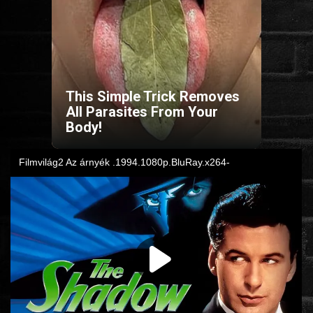
HORROR
SCI-FI
This Simple Trick Removes
ANIMÁCIÓS
All Parasites From Your
Body!
KALAND
FANTASY
THRILLER
KRIMI
DRÁMA