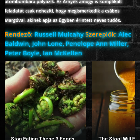
atombombára pályázik. Az Árnyék amúgy is komplikált
feladatát csak nehezíti, hogy megismerkedik a csábos
Margóval, akinek apja az ügyben érintett neves tudós.
www.onlinefilmvilag2.eu,Copyright © 2017-2026 Az oldal nem tárol
semmilyen jogsértő tartalmat. Minden adat külső forrásból származik |
Rendező:
Russell Mulcahy
Szereplők:
Alec
Frissítve: 2026.07.27
|
Fel ↑
Baldwin, John Lone, Penelope Ann Miller,
Peter Boyle, Ian McKellen
Stop Eating These 3 Foods
The Stool Will Fly