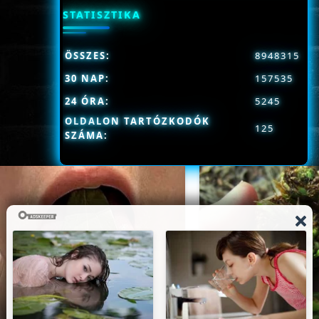
STATISZTIKA
ÖSSZES:
8948315
30 NAP:
157535
24 ÓRA:
5245
OLDALON TARTÓZKODÓK
125
SZÁMA: