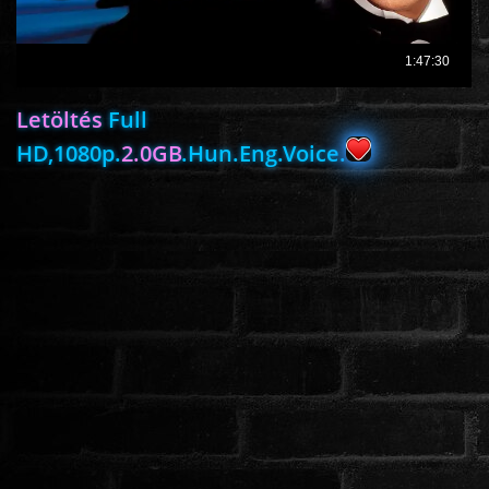
ROMANTIKUS
Letöltés
Full
HÁBORÚS
HD,1080p.
2.0GB
.Hun.Eng.Voice.
KATASZTRÓFA
CSALÁDI
WESTERN
TÖRTÉNELMI
DOKUMENTUMFILMEK