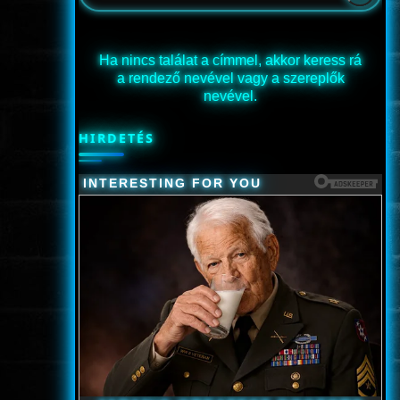
Ha nincs találat a címmel, akkor keress rá
a rendező nevével vagy a szereplők
nevével.
HIRDETÉS