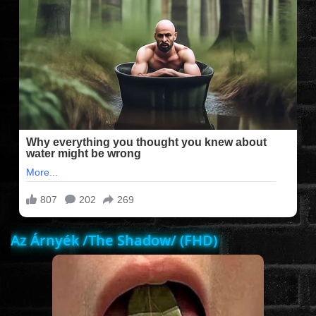
FILMEK (2025-ÖS)
FILMEK (2024-ES)
FILMEK (2023-AS)
FILMEK (2022-ES)
FELIRATOS FILMEK
Az Árnyék /The Shadow/ (FHD)
AKCIÓ
VÍGJÁTÉK