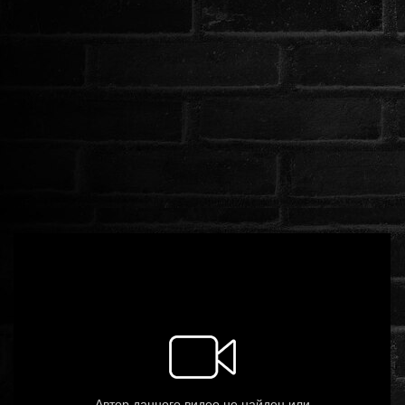
ROMANTIKUS
HÁBORÚS
KATASZTRÓFA
CSALÁDI
WESTERN
TÖRTÉNELMI
DOKUMENTUMFILMEK