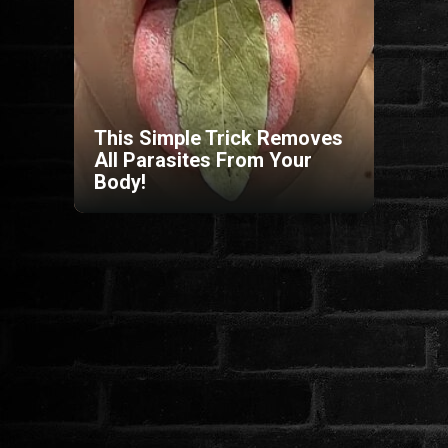
HORROR
SCI-FI
This Simple Trick Removes
ANIMÁCIÓS
All Parasites From Your
Body!
KALAND
FANTASY
THRILLER
KRIMI
DRÁMA