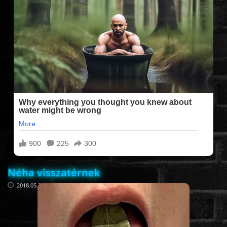
FILMEK (2025-ÖS)
FILMEK (2024-ES)
FILMEK (2023-AS)
FILMEK (2022-ES)
FELIRATOS FILMEK
Néha visszatérnek
AKCIÓ
2018.05.23
VÍGJÁTÉK