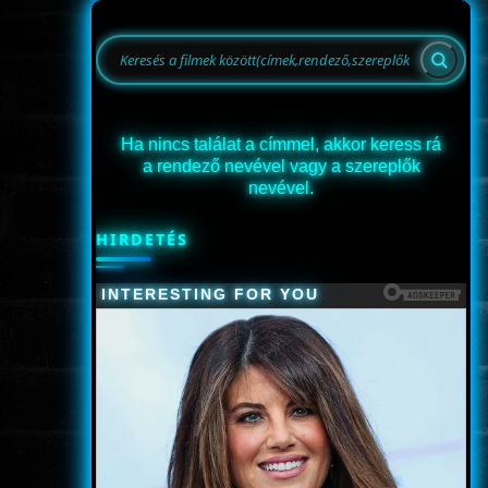
Ha nincs találat a címmel, akkor keress rá
a rendező nevével vagy a szereplők
nevével.
HIRDETÉS