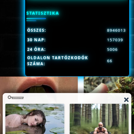
STATISZTIKA
ÖSSZES:
8946013
30 NAP:
157039
24 ÓRA:
5006
OLDALON TARTÓZKODÓK
66
SZÁMA: