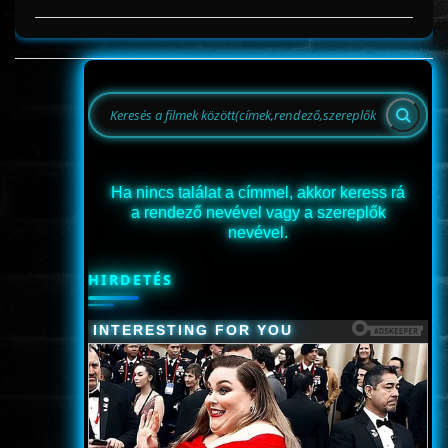
Ha nincs találat a címmel, akkor keress rá
a rendező nevével vagy a szereplők
nevével.
HIRDETÉS