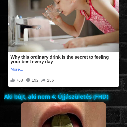
FILMEK (2025-ÖS)
FILMEK (2024-ES)
FILMEK (2023-AS)
FILMEK (2022-ES)
FELIRATOS FILMEK
Aki bújt, aki nem 4: Újjászületés (FHD)
AKCIÓ
VÍGJÁTÉK