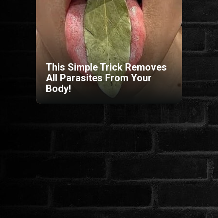
HORROR
SCI-FI
This Simple Trick Removes
ANIMÁCIÓS
All Parasites From Your
Body!
KALAND
FANTASY
THRILLER
KRIMI
DRÁMA