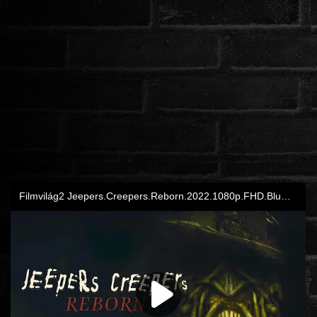
ROMANTIKUS
HÁBORÚS
KATASZTRÓFA
CSALÁDI
WESTERN
TÖRTÉNELMI
DOKUMENTUMFILMEK