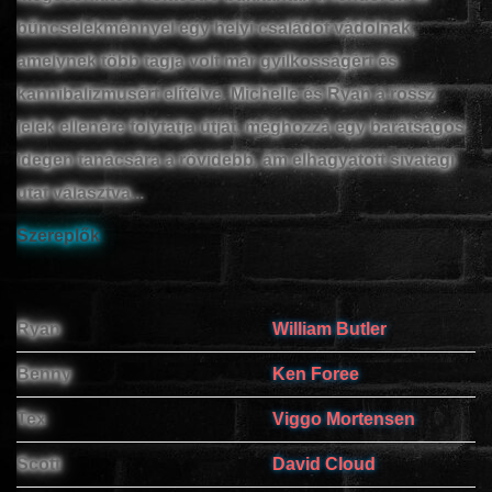
bűncselekménnyel egy helyi családot vádolnak,
amelynek több tagja volt már gyilkosságért és
www.onlinefilmvilag2.eu,Copyright © 2017-2026 Az oldal nem tárol
kannibalizmusért elítélve. Michelle és Ryan a rossz
semmilyen jogsértő tartalmat. Minden adat külső forrásból származik |
jelek ellenére folytatja útját, méghozzá egy barátságos
Frissítve: 2026.07.27
|
Fel ↑
idegen tanácsára a rövidebb, ám elhagyatott sivatagi
utat választva...
Szereplők
Ryan
William Butler
Benny
Ken Foree
Tex
Viggo Mortensen
Scott
David Cloud