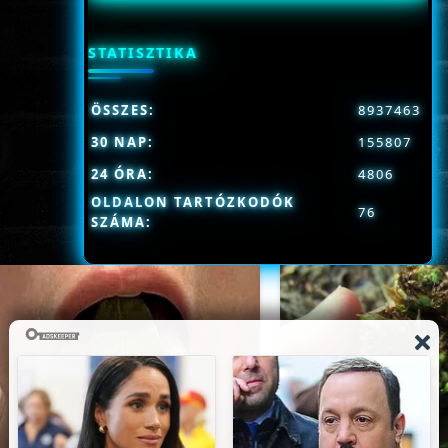
STATISZTIKA
ÖSSZES:
8937463
30 NAP:
155807
24 ÓRA:
4806
OLDALON TARTÓZKODÓK
76
SZÁMA: