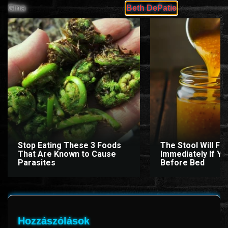
Gina
Beth DePatie
Stop Eating These 3 Foods
The Stool Will Fly
That Are Known to Cause
Immediately If You
Parasites
Before Bed
Hozzászólások