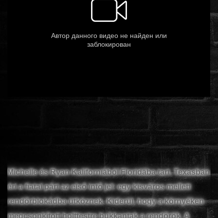
ÉLŐ ADÁSOK (LIVE)
SOROZAT
KARÁCSONYI FILMEK
PC-GAME
Michelle és Ryan Kaliforniából Floridába tart. Texasban
éri a fiatal párt az első intő jel: egy kisváros mellett
rendőrblokádba ütköznek. Kiderül, hogy a környéken
megcsonkított holttestre bukkantak a rendőrök. A