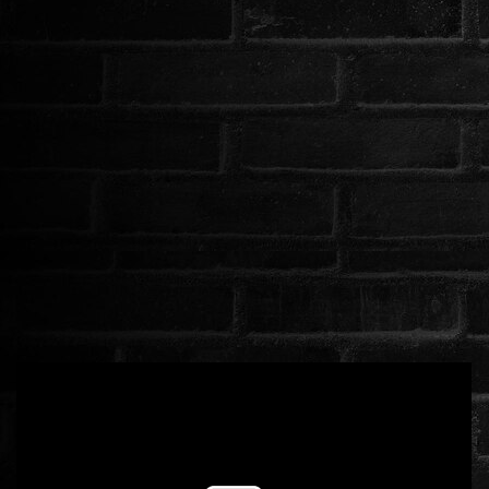
ROMANTIKUS
HÁBORÚS
KATASZTRÓFA
CSALÁDI
WESTERN
TÖRTÉNELMI
DOKUMENTUMFILMEK