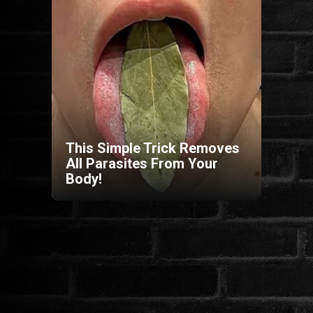
HORROR
SCI-FI
ANIMÁCIÓS
KALAND
This Simple Trick Removes
All Parasites From Your
Body!
FANTASY
THRILLER
KRIMI
DRÁMA