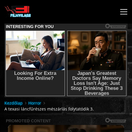
KEZDŐLAP
JOGI NYILATKOZAT,SEGÍTSÉG NYÚJTÁS,FELHASZNÁLÁSI
FELTÉTEL
AUDIO TRACK SWITCHING/HANGSÁV BEÁLLÍTÁSOK/
KÉRJÉL FILMET TŐLÜNK !
Kezdőlap
Horror
A texasi láncfűrészes mészárlás folytatódik 3.
2K & 4K FILMEK
FILMEK (2026-OS)