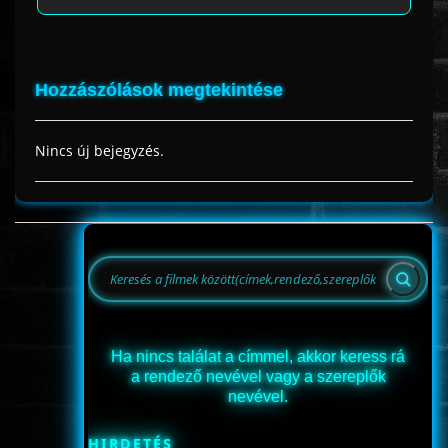
Hozzászólások megtekintése
Nincs új bejegyzés.
Ha nincs találat a címmel, akkor keress rá
a rendező nevével vagy a szereplők
nevével.
HIRDETÉS